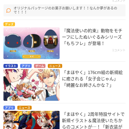
5コメント
オリジナルパッケージのお菓子お願いします！！なんか夢があるの
で！！！
グッズ
『魔法使いの約束』動物をモチ
ーフにしたぬいぐるみシリーズ
「もちフレ」が登場！
1コメント
イラスト
アプリ
ゲーム
ニュース
「まほやく」176cm組の新規絵
に癒される「女子会じゃん」
「綺麗なお姉さんかな？」
アプリ
ニュース
「まほやく」2周年特設サイトで
新規イラスト＆魔法使いたちか
らのコメントが…！「新衣装が