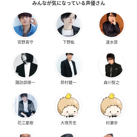
みんなが気になっている声優さん
宮野真守
下野紘
速水奨
諏訪部順一
鈴村健一
森川智之
花江夏樹
大塚芳忠
村瀬歩