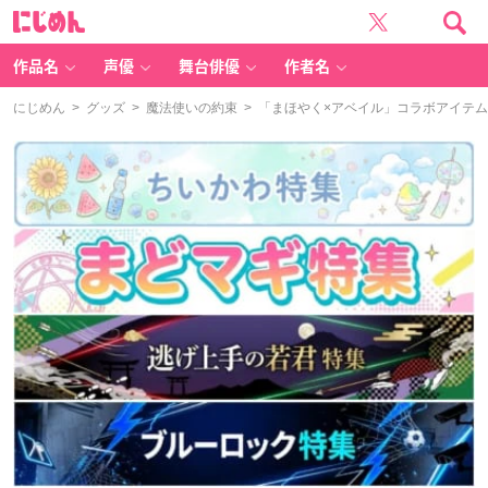
に
じ
め
ん
作品名
声優
舞台俳優
作者名
にじめん
>
グッズ
>
魔法使いの約束
> 「まほやく×アベイル」コラボアイテ