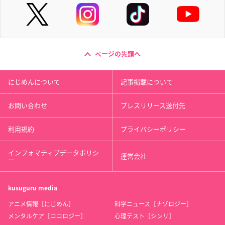
ページの先頭へ
にじめんについて
記事掲載について
お問い合わせ
プレスリリース送付先
利用規約
プライバシーポリシー
インフォマティブデータポリシ
運営会社
ー
kusuguru
media
アニメ情報［にじめん］
科学ニュース［ナゾロジー］
メンタルケア［ココロジー］
心理テスト［シンリ］