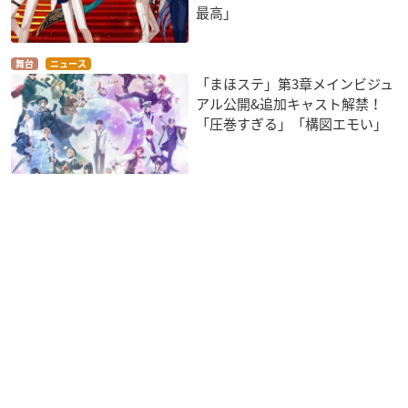
最高」
舞台
ニュース
「まほステ」第3章メインビジュ
アル公開&追加キャスト解禁！
「圧巻すぎる」「構図エモい」