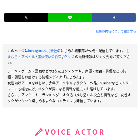
記事の内容について報告する
このページは
kusuguru株式会社
のにじめん編集部が作成・配信しています。
し
まむら・アベイル
/
魔法使いの約束
/
グッズ
の最新情報はリンク先をご覧くださ
い。
アニメ・ゲーム・漫画などの2次元コンテンツや、声優・舞台・俳優などの情
報・話題をお届けする情報メディア「にじめん」。
女性向けアニメをはじめ、少年アニメやキャラクター作品、VTuberなどストリー
マーにも幅を広げ、オタクが気になる情報を幅広くお届けしています。
さらに、アンケート・ランキング・オタ活（推し活）お役立ち情報など、女性オ
タクがワクワク楽しめるようなコンテンツも発信しています。
VOICE ACTOR