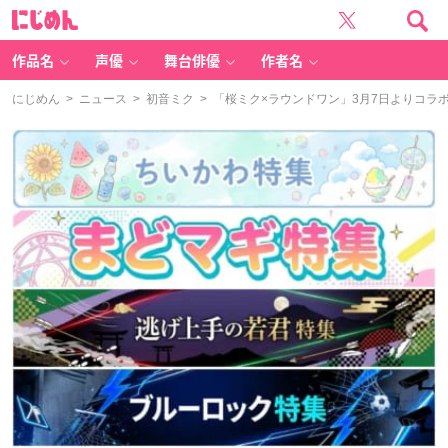
に
じ
め
ん
作品名
声優
舞台俳優
作者名
にじめん
>
ニュース
>
初音ミク
> 「桜ミク×ラウンドワン」3月7日よりコ