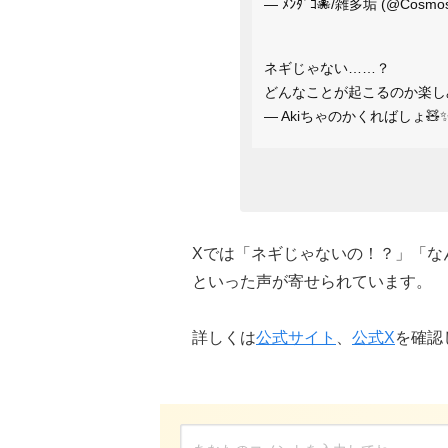
— ﾒﾝﾀﾞｺ🐙/雑多垢 (@Cosmos
ネギじゃない……？
どんなことが起こるのか楽しみ〜(ㅅ
— Akiちゃのかくればしょ🧸✨️ (
Xでは「ネギじゃないの！？」「な
といった声が寄せられています。
詳しくは
公式サイト
、
公式X
を確認