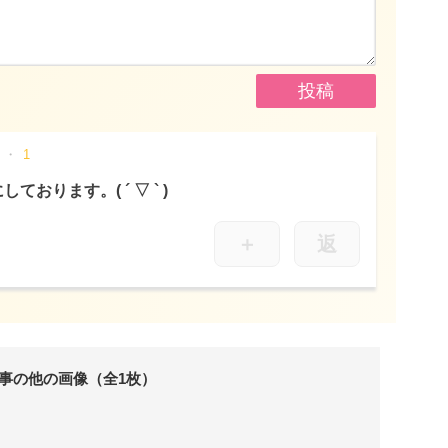
1
おります。( ´ ▽ ` )
＋
返
事の他の画像（全1枚）