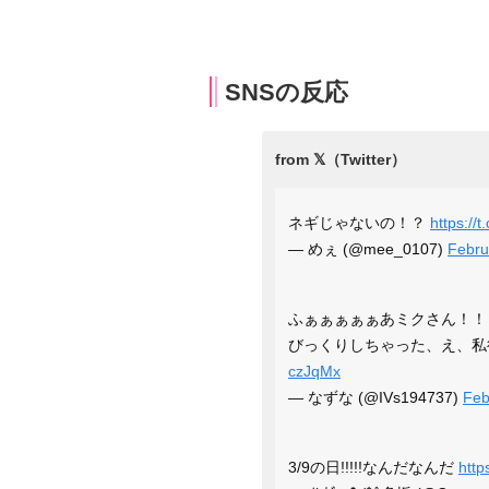
SNSの反応
ネギじゃないの！？
https://
— めぇ (@mee_0107)
Febru
ふぁぁぁぁぁあミクさん！！！！
びっくりしちゃった、え、私
czJqMx
— なずな (@IVs194737)
Feb
3/9の日!!!!!なんだなんだ
http