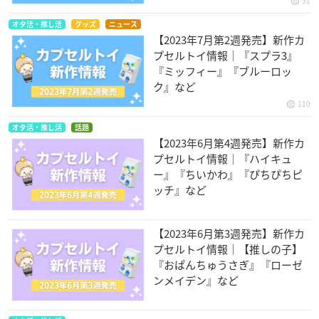
31
オタ活・推し活
グッズ
ニュース
【2023年7月第2週発売】新作カ
プセルトイ情報｜『スプラ3』
『ミッフィー』『ブルーロッ
ク』など
110
オタ活・推し活
話題
【2023年6月第4週発売】新作カ
プセルトイ情報｜『ハイキュ
ー』『ちいかわ』『ぴちぴちピ
ッチ』など
【2023年6月第3週発売】新作カ
プセルトイ情報｜【推しの子】
『おぱんちゅうさぎ』『ローゼ
ンメイデン』など