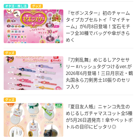
オタ活・推し活
グッズ
『セボンスター』初のチャーム
タイプカプセルトイ「マイチャ
ーム」が6月8日登場！宝石モチ
ーフ全30種でバッグや傘がきら
めく
グッズ
『刀剣乱舞』めじるしアクセサ
リー #ハッシュタグつけるver.が
2026年6月登場！三日月宗近・鶴
丸国永ら刀剣男士10振りのセリ
フ入り
グッズ
『夏目友人帳』ニャンコ先生の
めじるしガチャマスコット全5種
が5月26日週発売！傘やペットボ
トルの目印にピッタリ◎