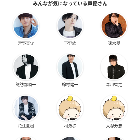
みんなが気になっている声優さん
宮野真守
下野紘
速水奨
諏訪部順一
鈴村健一
森川智之
花江夏樹
村瀬歩
大塚芳忠