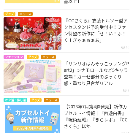
品以上】
グッズ
ニュース
『CCさくら』衣装トルソー型ア
クセスタンド予約受付中！ファ
ン待望の新作に「せ！い！ふ！
く！ぎゃぁぁぁあ」
66
ファッション
グッズ
ニュース
「サンリオばんそうこうリングP
art2」シナモロールなど5キャラ
登場！ガーゼ部分のぷっくり
感・重なり具合がリアル
2
オタ活・推し活
グッズ
ニュース
【2023年7月第4週発売】新作カ
プセルトイ情報｜『幽遊白書』
『呪術廻戦』『きらレボ』『CC
さくら』ほか