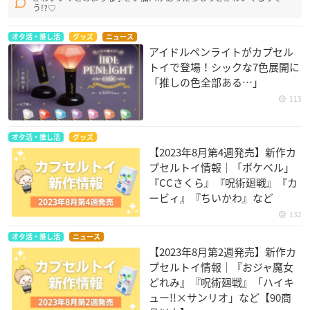
う!?♡
オタ活・推し活
グッズ
ニュース
アイドルペンライトがカプセル
トイで登場！シックな7色展開に
「推しの色全部ある…」
113
オタ活・推し活
グッズ
【2023年8月第4週発売】新作カ
プセルトイ情報｜「ポケベル」
『CCさくら』『呪術廻戦』『カ
ービィ』『ちいかわ』など
132
オタ活・推し活
ニュース
【2023年8月第2週発売】新作カ
プセルトイ情報｜『おジャ魔女
どれみ』『呪術廻戦』「ハイキ
ュー!!×サンリオ」など【90商