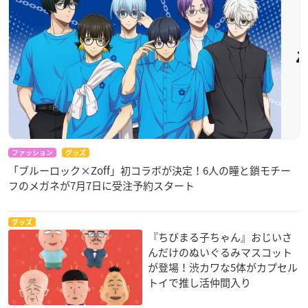
ファッション
グッズ
「ブルーロック×Zoff」初コラボが決定！6人の瞳と鎖モチー
フのメガネが7月7日に受注予約スタート
グッズ
『ちびまる子ちゃん』おじいさ
んだけのぬいぐるみマスコット
が登場！渋カワな5体がカプセル
トイで推し活仲間入り