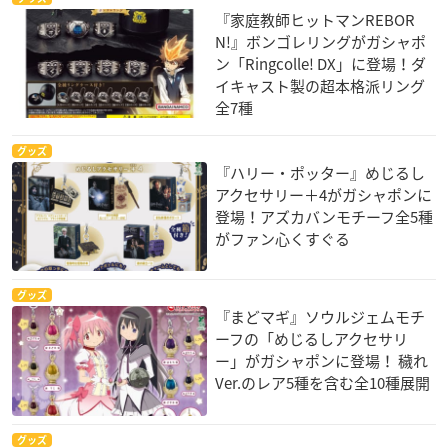
『家庭教師ヒットマンREBOR
N!』ボンゴレリングがガシャポ
ン「Ringcolle! DX」に登場！ダ
イキャスト製の超本格派リング
全7種
グッズ
『ハリー・ポッター』めじるし
アクセサリー＋4がガシャポンに
登場！アズカバンモチーフ全5種
がファン心くすぐる
グッズ
『まどマギ』ソウルジェムモチ
ーフの「めじるしアクセサリ
ー」がガシャポンに登場！ 穢れ
Ver.のレア5種を含む全10種展開
グッズ