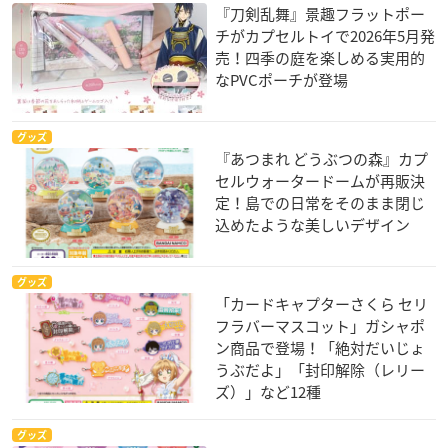
『刀剣乱舞』景趣フラットポー
チがカプセルトイで2026年5月発
売！四季の庭を楽しめる実用的
なPVCポーチが登場
グッズ
『あつまれ どうぶつの森』カプ
セルウォータードームが再販決
定！島での日常をそのまま閉じ
込めたような美しいデザイン
グッズ
「カードキャプターさくら セリ
フラバーマスコット」ガシャポ
ン商品で登場！「絶対だいじょ
うぶだよ」「封印解除（レリー
ズ）」など12種
グッズ