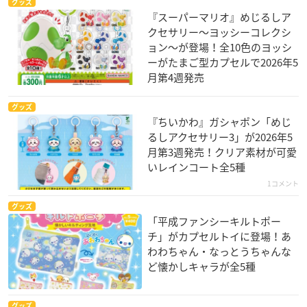
グッズ
『スーパーマリオ』めじるしア
クセサリー～ヨッシーコレクシ
ョン～が登場！全10色のヨッシ
ーがたまご型カプセルで2026年5
月第4週発売
グッズ
『ちいかわ』ガシャポン「めじ
るしアクセサリー3」が2026年5
月第3週発売！クリア素材が可愛
いレインコート全5種
1コメント
グッズ
「平成ファンシーキルトポー
チ」がカプセルトイに登場！あ
わわちゃん・なっとうちゃんな
ど懐かしキャラが全5種
グッズ