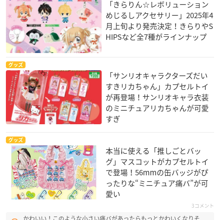
「きらりん☆レボリューション
めじるしアクセサリー」2025年4
月上旬より発売決定！きらりやS
HIPSなど全7種がラインナップ
グッズ
「サンリオキャラクターズだい
すきリカちゃん」カプセルトイ
が再登場！サンリオキャラ衣装
のミニチュアリカちゃんが可愛
すぎ
グッズ
本当に使える「推しごとバッ
グ」マスコットがカプセルトイ
で登場！56mmの缶バッジがぴ
ったりな“ミニチュア痛バ”が可
愛い
3コメント
かわいい！このような小さい痛バがあったらもっとかわいくなりそ