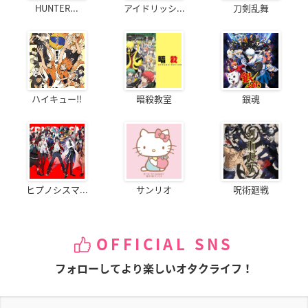
HUNTER...
アイドリッシ...
刀剣乱舞
ハイキュー!!
暗殺教室
銀魂
ヒプノシスマ...
サンリオ
呪術廻戦
OFFICIAL SNS
フォローしてより楽しいオタクライフ！