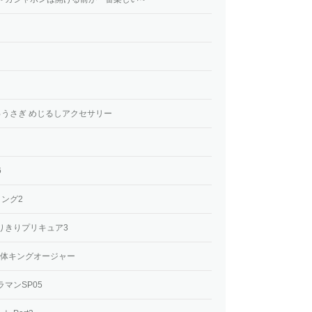
ちゅうさぎ めじるしアクセサリー
6
リング2
りきりプリキュア3
合体キングオージャー
マンSP05