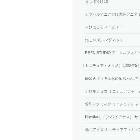
まちぼうけ10
カプセルアニア冒険大陸アニア
へびにょろベーカリー
ねこパズル マグネット
RBEN STUDIO アニマルフィ
【ミニチュア・オタ活】2023年
mog★キラキラおめめちゃん 
チロルチョコ ミニチュアチャー
雪印メグミルク ミニチュアチャ
Havaianas（ハワイアナス） 
地元アイス ミニチュアフィギュア