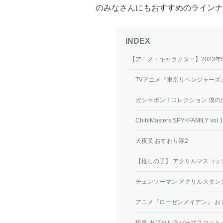
のみなさんにもおすすめのラインナ
【アニメ・キャラクター】2023
TVアニメ『東京リベンジャーズ
ガシャポン！コレクション 僕の
ChibiMasters SPY×FAMILY vol.1
犬夜叉 おすわり隊2
【推しの子】 アクリルマスコット
チェンソーマン アクリルスタン
アニメ『ローゼンメイデン』 お
銀魂 カプセルラバーマスコット