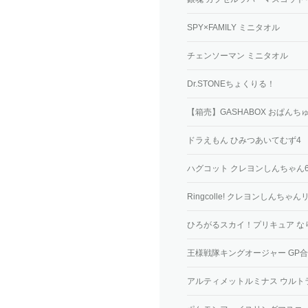
SPY×FAMILY ミニタオル
チェンソーマン ミニタオル
Dr.STONEちょくりる！
【箱売】GASHABOX おぱん
ドラえもん ひみつあいてむず4
ハグコット クレヨンしんちゃん
Ringcolle! クレヨンしんちゃん
ひろがるスカイ！プリキュア な
王様戦隊キングオージャー GP
アルティメットルミナス ウルトラ