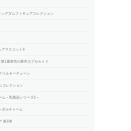
キングダムフィギュアコレクション
ギュアマスコット3
5月第1週発売の新作カプセルトイ
アクリルキーチェーン
ムコレクション
ーム～乳製品シリーズ2～
サンダルチャーム
 第3弾