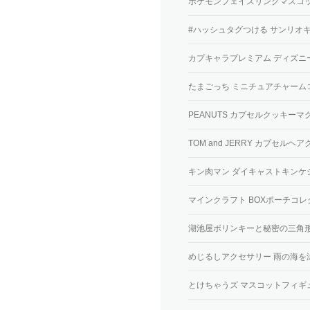
ポケモンフェイスリングマスコット 
#ハッシュタグつける サンリオ
カプキャラプレミアム ディズニ
たまごっち ミニチュアチャーム
PEANUTS カプセルクッキーマ
TOM and JERRY カプセルヘ
キン肉マン ダイキャストキンケ
マインクラフト BOXポーチコレ
湖池屋ポリンキーと秘密の三角
めじるしアクセサリー 雨の海を
とけちゃうズ マスコットフィギ