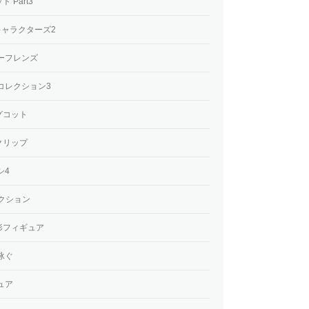
Part3
キャラクターズ2
ーフレンズ
コレクション3
グコット
アクリップ
シ4
クション
形フィギュア
泳ぐ
ュア