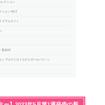
コレクション
ョン Vol.2
クトグラムライト
ッ
 昆虫03
ョン アルマジロトカゲとボールパイソン
ー】2023年5月第1週発売の新