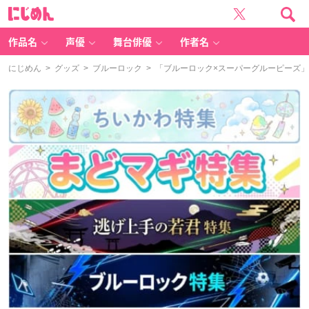
に
じ
め
ん
作品名
声優
舞台俳優
作者名
にじめん
>
グッズ
>
ブルーロック
> 「ブルーロック×スーパーグルーピーズ