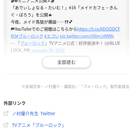
🎬⚽ミニアニメ公開⚔️🎬
「あでぃしょなる・たいむ！」#16「メイドカフェ・きん
ぐ・ばろう」を公開🔥
今夜、メイド馬狼が爆誕……❗️❓💕
🥅YouTubeでのご視聴はこちらから
https://t.co/XDOZiDCF
XQ
#ブルーロック
#エゴい
pic.twitter.com/rj0ImJrWWb
— 「
ブルーロック
」TVアニメ公式｜好評放送中！ (@BLUE
LOCK_PR)
January 28, 2023
©金城宗幸・ノ村優介・講談社／「ブルーロック」製作委員会
外部リンク
ノ村優介先生 Twitter
TVアニメ「ブルーロック」