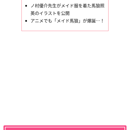
ノ村優介先生がメイド服を着た馬狼照
英のイラストを公開
アニメでも「メイド馬狼」が爆誕…！