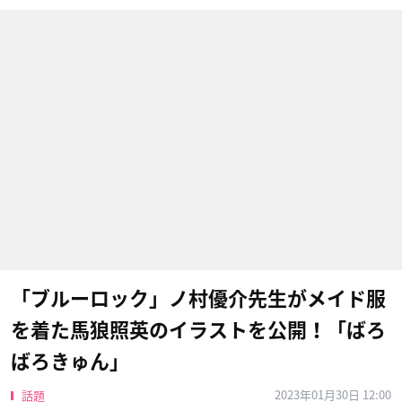
「ブルーロック」ノ村優介先生がメイド服
を着た馬狼照英のイラストを公開！「ばろ
ばろきゅん」
2023年01月30日 12:00
話題