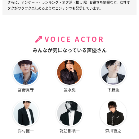
さらに、アンケート・ランキング・オタ活（推し活）お役立ち情報など、女性オ
タクがワクワク楽しめるようなコンテンツも発信しています。
VOICE ACTOR
みんなが気になっている声優さん
宮野真守
速水奨
下野紘
鈴村健一
諏訪部順一
森川智之