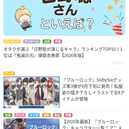
ランキング
アンケート
話題
声優
オタクが選ぶ「日野聡が演じるキャラ」ランキングTOP10！1
位は『鬼滅の刃』煉󠄁獄杏寿郎【2026年版】
2コメント
グッズ
『ブルーロック』SixbySixグッ
ズ第3弾が9月下旬に発売！私服
姿の描き下ろしイラストで全8ア
イテムが登場
話題
アニメ
マンガ
書籍
舞台
声優
【2025年最新】『ブルーロッ
ク』キャラクター一覧！アニメ