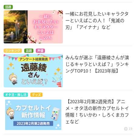
話題
一緒にお花見したいキャラクタ
ーといえばこの人！「鬼滅の
刃」「アイナナ」など
ランキング
話題
声優
みんなが選ぶ「遠藤綾さんが演
じるキャラといえば？」ランキ
ングTOP10！【2023年版】
オタ活・推し活
グッズ
【2023年2月第2週発売】アニ
メ・オタ活の新作カプセルトイ
情報！ちいかわ・しろくまカフ
ェなど
19