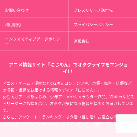
お問い合わせ
プレスリリース送付先
利用規約
プライバシーポリシー
インフォマティブデータポリシ
運営会社
ー
アニメ情報サイト「にじめん」でオタクライフをエンジョ
イ!！
アニメ・ゲーム・漫画などの2次元コンテンツや、声優・舞台・俳優など
の情報・話題をお届けする情報メディア「にじめん」。
女性向けアニメをはじめ、少年アニメやキャラクター作品、VTuberなどス
トリーマーにも幅を広げ、オタクが気になる情報を幅広くお届けしていま
す。
さらに、アンケート・ランキング・オタ活（推し活）お役立ち情報など、
女性オタクがワクワク楽しめるようなコンテンツも発信しています。