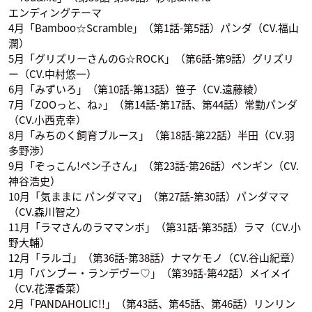
エンディングテーマ
4月「Bamboo☆Scramble」（第1話-第5話）パンダ（CV.福山
メイメイ
潤）
声優：花澤香菜
5月「グリズリーさんのG☆ROCK」（第6話-第9話）グリズリ
ー（CV.中村悠一）
6月「みずいろ」（第10話-第13話）笹子（CV.遠藤綾）
7月「ZOOっと、ね♪」（第14話-第17話、第44話）常勤パンダ
（CV.小西克幸）
8月「みちのく飼育ブルース」（第18話-第22話）半田（CV.羽
多野渉）
9月「ぞっこん!ペン子さん」（第23話-第26話）ペンギン（CV.
神谷浩史）
10月「気ままに パンダママ」（第27話-第30話）パンダママ
（CV.森川智之）
11月「ラマさんのラママンボ」（第31話-第35話）ラマ（CV.小
野大輔）
12月「ラルゴ」（第36話-第38話）ナマケモノ（CV.谷山紀章）
1月「バンブー・ランデヴー♡」（第39話-第42話）メイメイ
（CV.花澤香菜）
2月「PANDAHOLIC!!」（第43話、第45話、第46話）リンリン