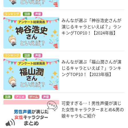
ランキング
話題
声優
みんなが選ぶ「神谷浩史さんが
演じるキャラといえば？」ラン
キングTOP10！【2024年版】
ランキング
話題
声優
みんなが選ぶ「福山潤さんが演
じるキャラといえば？」ランキ
ングTOP10！【2023年版】
話題
アニメ
ゲーム
声優
可愛すぎる…！男性声優が演じ
た女性キャラクターまとめ&男の
娘キャラもご紹介