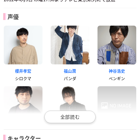
声優
櫻井孝宏
福山潤
神谷浩史
シロクマ
パンダ
ペンギン
中村悠一
森川智之
遠藤綾
キャラクター
グリズリー
パンダママ
笹子さん