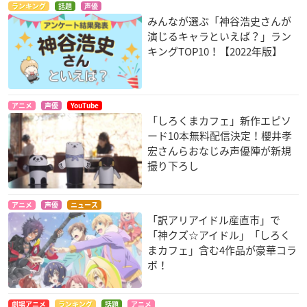
ランキング
話題
声優
みんなが選ぶ「神谷浩史さんが
演じるキャラといえば？」ラン
キングTOP10！【2022年版】
アニメ
声優
YouTube
「しろくまカフェ」新作エピソ
ード10本無料配信決定！櫻井孝
宏さんらおなじみ声優陣が新規
撮り下ろし
アニメ
声優
ニュース
「訳アリアイドル産直市」で
「神クズ☆アイドル」「しろく
まカフェ」含む4作品が豪華コラ
ボ！
劇場アニメ
ランキング
話題
アニメ