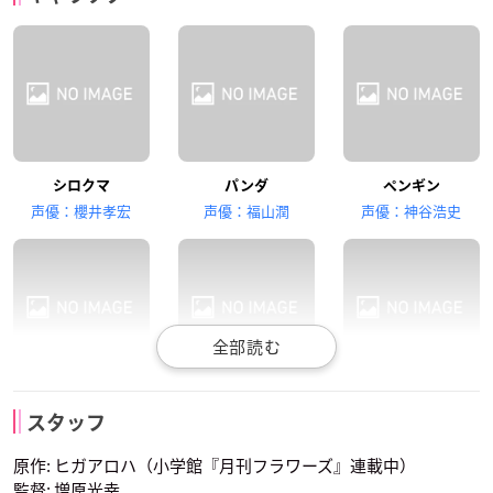
羽多野渉
川島得愛
小西克幸
シロクマ
パンダ
ペンギン
半田くん
リンリン
常勤パンダ
声優：櫻井孝宏
声優：福山潤
声優：神谷浩史
小野大輔
谷山紀章
宮田幸季
グリズリー
パンダママ
笹子さん
ラマ
ナマケモノ
アナグマ
スタッフ
声優：中村悠一
声優：森川智之
声優：遠藤綾
原作: ヒガアロハ（小学館『月刊フラワーズ』連載中）
監督: 増原光幸