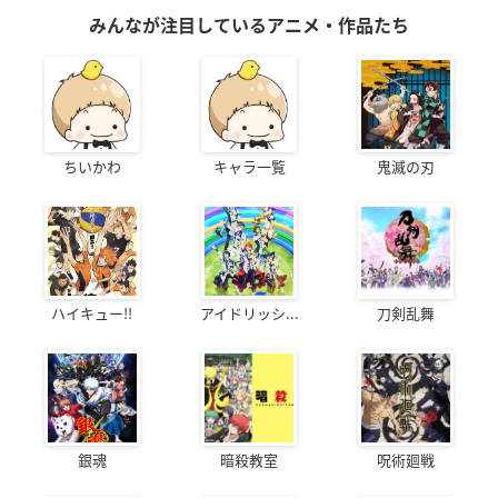
みんなが注目しているアニメ・作品たち
ちいかわ
キャラ一覧
鬼滅の刃
ハイキュー!!
アイドリッシ...
刀剣乱舞
銀魂
暗殺教室
呪術廻戦