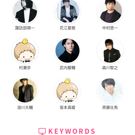
諏訪部順一
花江夏樹
中村悠一
村瀬歩
武内駿輔
森川智之
浪川大輔
坂本真綾
斉藤壮馬
KEYWORDS