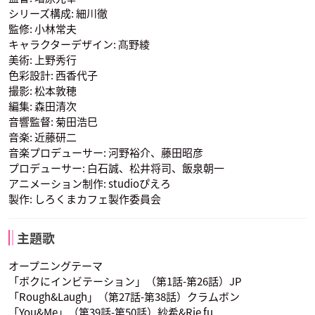
シリーズ構成: 細川徹
監修: 小林常夫
キャラクターデザイン: 髙野綾
美術: 上野秀行
色彩設計: 西香代子
花澤香菜
半田くん
リンリン
常勤パンダ
撮影: 松本敦穂
メイメイ
声優：羽多野渉
声優：川島得愛
声優：小西克幸
編集: 森田清次
音響監督: 菊田浩巳
音楽: 近藤研二
音楽プロデューサー: 河野裕介、藤田昭彦
プロデューサー: 白石誠、松井将司、飯泉朝一
アニメーション制作: studioぴえろ
製作: しろくまカフェ製作委員会
ラマ
ナマケモノ
アナグマ
声優：小野大輔
声優：谷山紀章
声優：宮田幸季
主題歌
オープニングテーマ
「ボクにインビテーション」（第1話-第26話）JP
「Rough&Laugh」（第27話-第38話）クラムボン
「You&Me」（第39話-第50話）紗希&Rie fu