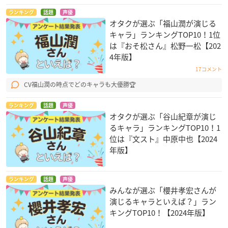
ランキング
話題
声優
オタクが選ぶ「福山潤が演じる
キャラ」ランキングTOP10！1位
は『おそ松さん』松野一松【202
4年版】
17コメント
CV福山潤の時点でどのキャラも大優勝🏆
ランキング
話題
声優
オタクが選ぶ「谷山紀章が演じ
るキャラ」ランキングTOP10！1
位は『文スト』中原中也【2024
年版】
ランキング
話題
声優
みんなが選ぶ「櫻井孝宏さんが
演じるキャラといえば？」ラン
キングTOP10！【2024年版】