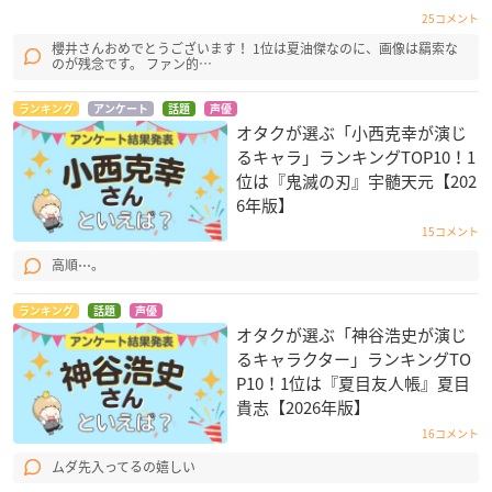
25コメント
櫻井さんおめでとうございます！ 1位は夏油傑なのに、画像は羂索な
のが残念です。 ファン的…
ランキング
アンケート
話題
声優
オタクが選ぶ「小西克幸が演じ
るキャラ」ランキングTOP10！1
位は『鬼滅の刃』宇髄天元【202
6年版】
15コメント
高順⋯。
ランキング
話題
声優
オタクが選ぶ「神谷浩史が演じ
るキャラクター」ランキングTO
P10！1位は『夏目友人帳』夏目
貴志【2026年版】
16コメント
ムダ先入ってるの嬉しい