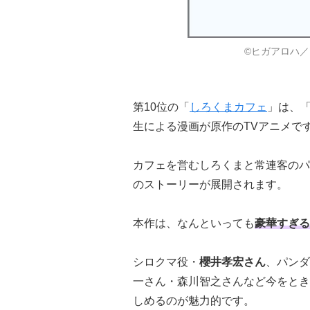
©ヒガアロハ／
第10位の「
しろくまカフェ
」は、
生による漫画が原作のTVアニメで
カフェを営むしろくまと常連客のパ
のストーリーが展開されます。
本作は、なんといっても
豪華すぎる
シロクマ役・
櫻井孝宏さん
、パンダ
一さん・森川智之さんなど今をとき
しめるのが魅力的です。