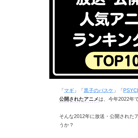
「
マギ
」「
黒子のバスケ
」「
PSYC
公開されたアニメ
は、今年2022年
そんな2012年に放送・公開され
うか？