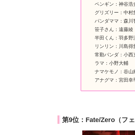
ペンギン：神谷浩
グリズリー：中村
パンダママ：森川
笹子さん：遠藤綾
半田くん：羽多野
リンリン：川島得
常勤パンダ：小西
ラマ：小野大輔
ナマケモノ：谷山
アナグマ：宮田幸
第9位：Fate/Zero（フ