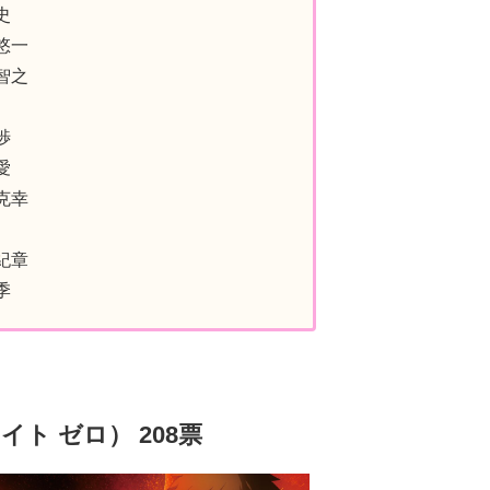
史
悠一
智之
渉
愛
克幸
紀章
季
ェイト ゼロ） 208票