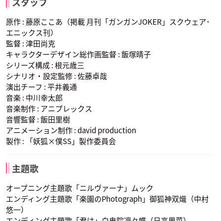
スタッフ
声優：日笠陽子
声優：江口拓也
声優：宮野真守
原作 : 藤原ここあ（掲載 月刊「ガンガンJOKER」スクウェア･
エニックス刊）
監督 : 津田尚克
キャラクターデザイン総作画監督 : 飯塚晴子
シリーズ構成 : 根元歳三
シナリオ・設定監修 : 佐藤卓哉
演出チーフ : 平井義通
青鬼院蜻蛉
髏々宮カルタ
音楽 : 中川幸太郎
声優： 杉田智和
声優： 花澤香菜
音楽制作 : アニプレックス
音響監督 : 飯田里樹
アニメーション制作 : david production
製作 : 「妖狐×僕SS」製作委員会
主題歌
オープニング主題歌「ニルヴァーナ」ムック
エンディング主題歌「楽園のPhotograph」御狐神双熾（中村
悠一）
エンディング主題歌「君は」白鬼院凜々蝶（日高里菜）