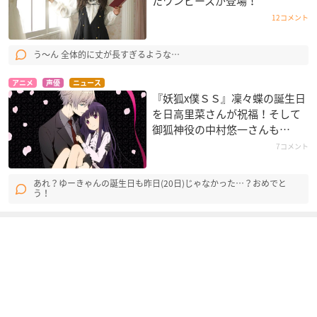
たワンピースが登場！
12コメント
う〜ん 全体的に丈が長すぎるような…
アニメ
声優
ニュース
『妖狐x僕ＳＳ』凜々蝶の誕生日
を日高里菜さんが祝福！そして
御狐神役の中村悠一さんも…
7コメント
あれ？ゆーきゃんの誕生日も昨日(20日)じゃなかった…？おめでと
う！