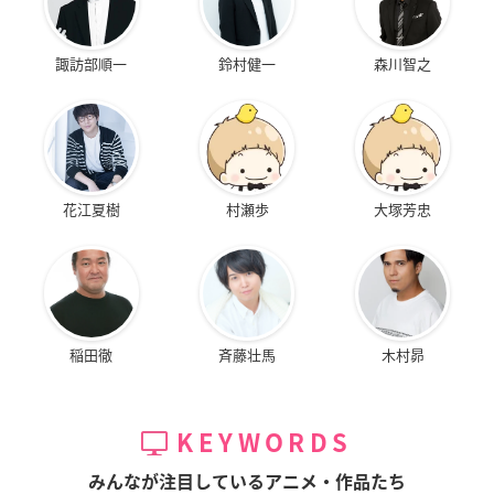
諏訪部順一
鈴村健一
森川智之
花江夏樹
村瀬歩
大塚芳忠
稲田徹
斉藤壮馬
木村昴
KEYWORDS
みんなが注目しているアニメ・作品たち