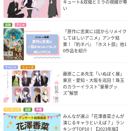
キュート&双熾とミラの視線が尊
い
話題
アニメ
「原作に忠実に1話からリメイク
してほしいアニメ」アンケ結
果！『約ネバ』『ホスト部』他1
0作品を紹介
イベント
ニュース
藤原ここあ先生「いぬぼく展」
東京・愛知・大阪を巡回！珠玉
のカラーイラスト“豪華グッ
ズ”解禁
ランキング
話題
声優
みんなが選ぶ「花澤香菜さんが
演じるキャラといえば？」ラン
キングTOP10！【2023年版】