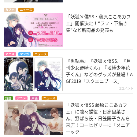
カフェ
ニュース
「妖狐×僕SS・藤原ここあカフ
ェ」開催決定！“ラフ・下描き
集”など新商品の発売も
アニメ
マンガ
ニュース
『黒執事』『妖狐ｘ僕SS』『月
刊少女野崎くん』『地縛少年花
子くん』などのグッズが登場！A
GF2019「スクエニブース」
2コメント
話題
アニメ
声優
ニュース
「妖狐ｘ僕SS 藤原ここあカフ
ェ」に凜々蝶役・日高里菜さ
ん、野ばら役・日笠陽子さんら
来店！コーヒゼリーに「メニア
ーック」