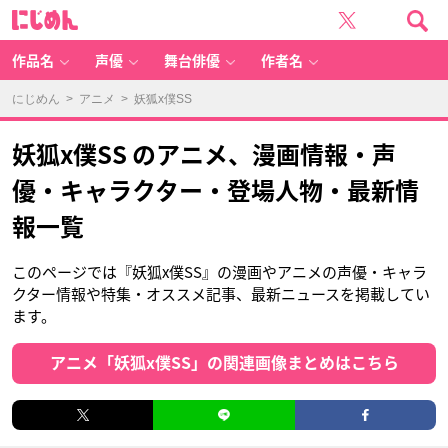
に
じ
め
ん
作品名
声優
舞台俳優
作者名
にじめん
>
アニメ
> 妖狐x僕SS
妖狐x僕SS のアニメ、漫画情報・声
優・キャラクター・登場人物・最新情
報一覧
このページでは『妖狐x僕SS』の漫画やアニメの声優・キャラ
クター情報や特集・オススメ記事、最新ニュースを掲載してい
ます。
アニメ「妖狐x僕SS」の関連画像まとめはこちら