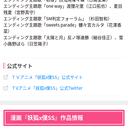
エンディング主題歌「one way」渡狸卍里（江口拓也）、夏目
残夏（宮野真守）
エンディング主題歌「SM判定フォーラム」（杉田智和）
エンディング主題歌「sweets parade」髏々宮カルタ（花澤香
菜）
エンディング主題歌「太陽と月」反ノ塚連勝（細谷佳正）、雪
小路野ばら（日笠陽子）
公式サイト
ＴＶアニメ「妖狐x僕SS」公式サイト
ＴVアニメ「妖狐x僕SS」公式Twitter
漫画『妖狐x僕SS』作品情報