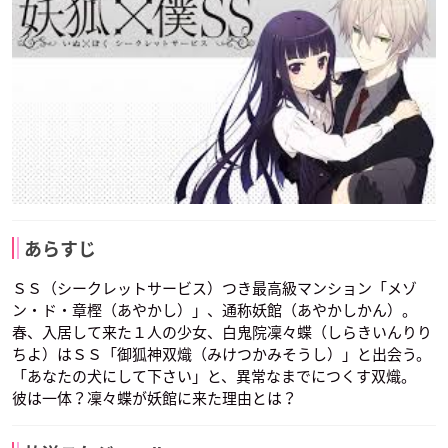
あらすじ
ＳＳ（シークレットサービス）つき最高級マンション「メゾ
ン・ド・章樫（あやかし）」、通称妖館（あやかしかん）。
春、入居して来た１人の少女、白鬼院凜々蝶（しらきいんりり
ちよ）はＳＳ「御狐神双熾（みけつかみそうし）」と出会う。
「あなたの犬にして下さい」と、異常なまでにつくす双熾。
彼は一体？凜々蝶が妖館に来た理由とは？