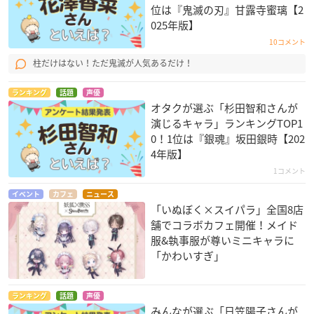
位は『鬼滅の刃』甘露寺蜜璃【2
025年版】
10コメント
柱だけはない！ただ鬼滅が人気あるだけ！
ランキング
話題
声優
オタクが選ぶ「杉田智和さんが
演じるキャラ」ランキングTOP1
0！1位は『銀魂』坂田銀時【202
4年版】
1コメント
イベント
カフェ
ニュース
「いぬぼく×スイパラ」全国8店
舗でコラボカフェ開催！メイド
服&執事服が尊いミニキャラに
「かわいすぎ」
ランキング
話題
声優
みんなが選ぶ「日笠陽子さんが