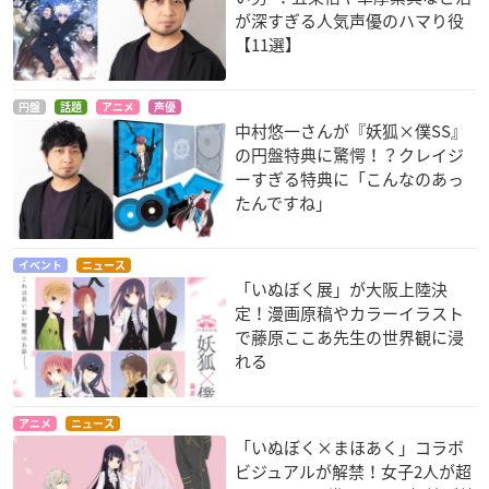
が深すぎる人気声優のハマり役
【11選】
円盤
話題
アニメ
声優
中村悠一さんが『妖狐×僕SS』
の円盤特典に驚愕！？クレイジ
ーすぎる特典に「こんなのあっ
たんですね」
イベント
ニュース
「いぬぼく展」が大阪上陸決
定！漫画原稿やカラーイラスト
で藤原ここあ先生の世界観に浸
れる
アニメ
ニュース
「いぬぼく×まほあく」コラボ
ビジュアルが解禁！女子2人が超