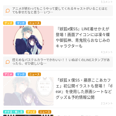
5コメント
アニメが終わってもこうやって愛してくれるキャストがいることはと
ても幸せだなと思う… いつ…
グッズ
マンガ
ニュース
『妖狐x僕SS』LINE着せかえが
登場！画面アイコンには凜々蝶
や御狐神、青鬼院らおなじみの
キャラクターも
4コメント
控えめなパステルカラーでかわいい！！ いぬぼくのLINEスタンプがあ
ったら、ぜひ欲しいな…
アニメ
マンガ
ニュース
「妖狐ｘ僕SS・藤原ここあカフ
ェ」初公開イラストも登場！『d
ear』を使用した原画シートなど
グッズ＆予約情報公開
2コメント
オタ活・推し活
グッズ
ニュース