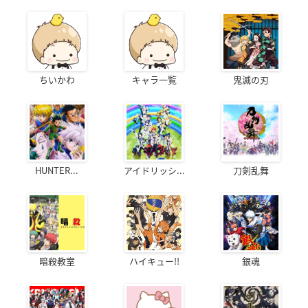
ちいかわ
キャラ一覧
鬼滅の刃
HUNTER...
アイドリッシ...
刀剣乱舞
暗殺教室
ハイキュー!!
銀魂