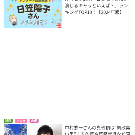
演じるキャラといえば？」ラン
キングTOP10！【2024年版】
話題
アニメ
声優
中村悠一さんの真骨頂は“胡散臭
い男”！五条悟や草摩紫呉など沼