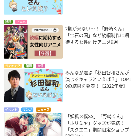
話題
アニメ
2期が来ない…！「野崎くん」
「宝石の国」など続編制作に期
待する女性向けアニメ9選
ランキング
話題
声優
みんなが選ぶ「杉田智和さんが
演じるキャラといえば？」TOP1
0の結果を発表！【2022年版】
イベント
マンガ
ニュース
「妖狐×僕SS」「野崎くん」
「ホリミヤ」グッズが集結！
「スクエニ」期間限定ショップ