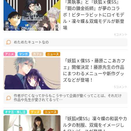
『黒執事』と『妖狐ｘ僕SS』
『鋼の錬金術師』が夢のコラ
ボ！ビターラビットにロイモデ
ル・凜々蝶＆双熾モデルが新登
場
4コメント
めためたキュートなの
アニメ
マンガ
カフェ
ニュース
「妖狐ｘ僕SS・藤原ここあカフ
ェ」開催決定！藤原先生の作品
にまつわるメニューや新作グッ
ズなどが登場！
5コメント
作者が亡くなってからもこうやって企画が動くってことは、それだけ
作品や先生が愛されてるって…
オタ活・推し活
グッズ
ニュース
『妖狐x僕SS』凜々蝶の和装やカ
ルタの制服、双熾をイメージし