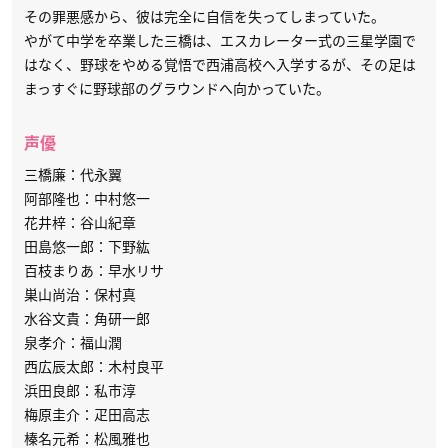
その罪悪感から、彼は完全に自信を失ってしまっていた。
やがて中学を卒業した三橋は、エスカレーター式の三星学園で
はなく、野球をやめる覚悟で西浦高校へ入学するが、その足は
まっすぐに野球部のグラウンドへ向かっていた。
声優
三橋廉：代永翼
阿部隆也：中村悠一
花井梓：谷山紀章
田島悠一郎：下野紘
百枝まりあ：早水リサ
巣山尚治：保村真
水谷文貴：角研一郎
泉孝介：福山潤
西広辰太郎：木村良平
浜田良郎：私市淳
梅原圭介：疋田高志
榛名元希：松風雅也