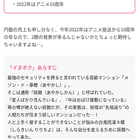
・2022年はアニメ10周年
円盤の売上も申し分なく、今年2022年はアニメ放送から10周年
の年なので、2期の発表が来るんじゃないかとちょっと期待し
ちゃいますよね…。
「イヌボク」あらすじ
最強のセキュリティを誇ると言われている高級マンション「メ
ゾン・ド・章樫（あやかし）」。
そこは通称「妖館（あやかしかん）」と呼ばれていた。
『変人ばかり住んでいる』、『中はおばけ屋敷になっている』
等の噂が絶えない妖館だが、その実態は、妖怪の“先祖返り”の
人間たちが住まう妖しいマンションだった…！
人と上手く接することができないことが悩みの白鬼院凜々蝶
（しらきいん りりちよ）は、そんな自分を変えるために妖館へ
やって来た。