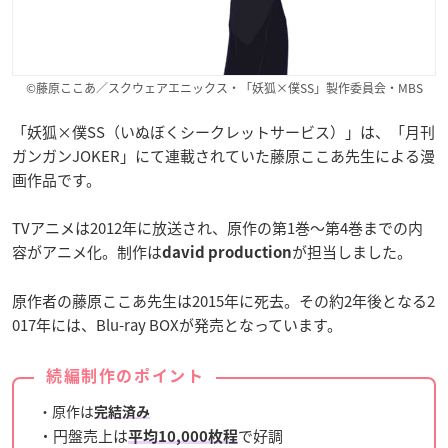
©藤原ここあ／スクウェアエニックス・「妖狐×僕SS」製作委員会・MBS
「妖狐×僕SS（いぬぼくシークレットサービス）」は、「月刊
ガンガンJOKER」にて連載されていた藤原ここあ先生による漫
画作品です。
TVアニメは2012年に放送され、原作の第1巻〜第4巻までの内
容がアニメ化。制作は
が担当しました。
david production
原作者の藤原ここあ先生は2015年に死去。その約2年後となる2
017年には、Blu-ray BOXが発売となっています。
続編制作のポイント
・原作は
完結済み
・円盤売上は
で好調
平均10,000枚程