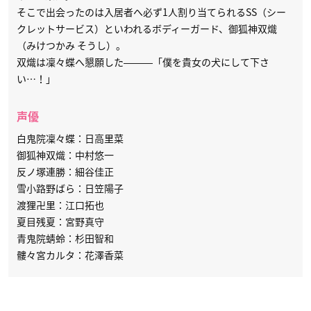
そこで出会ったのは入居者へ必ず1人割り当てられるSS（シー
クレットサービス）といわれるボディーガード、御狐神双熾
（みけつかみ そうし）。
双熾は凜々蝶へ懇願した―――「僕を貴女の犬にして下さ
い…！」
声優
白鬼院凜々蝶：日高里菜
御狐神双熾：中村悠一
反ノ塚連勝：細谷佳正
雪小路野ばら：日笠陽子
渡狸卍里：江口拓也
夏目残夏：宮野真守
青鬼院蜻蛉：杉田智和
髏々宮カルタ：花澤香菜