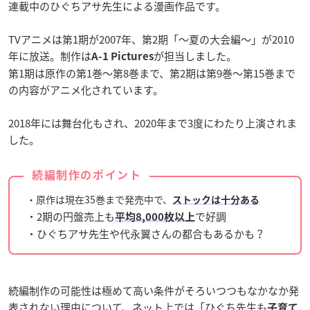
連載中のひぐちアサ先生による漫画作品です。
TVアニメは第1期が2007年、第2期「〜夏の大会編〜」が2010
年に放送。制作は
が担当しました。
A-1 Pictures
第1期は原作の第1巻〜第8巻まで、第2期は第9巻〜第15巻まで
の内容がアニメ化されています。
2018年には舞台化もされ、2020年まで3度にわたり上演されま
した。
続編制作のポイント
・原作は現在35巻まで発売中で、
ストックは十分ある
・2期の円盤売上も
で好調
平均8,000枚以上
・ひぐちアサ先生や代永翼さんの都合もあるかも？
続編制作の可能性は極めて高い条件がそろいつつもなかなか発
表されない理由について、ネット上では「ひぐち先生も
子育て