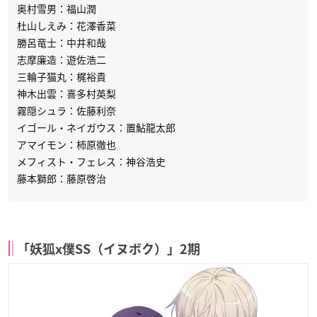
奥村雪男：福山潤
杜山しえみ：花澤香菜
勝呂竜士：中井和哉
志摩廉造：遊佐浩二
三輪子猫丸：梶裕貴
神木出雲：喜多村英梨
霧隠シュラ：佐藤利奈
イゴール・ネイガウス：置鮎龍太郎
アマイモン：柿原徹也
メフィスト・フェレス：神谷浩史
藤本獅郎：藤原啓治
「妖狐x僕SS（イヌボク）」2期