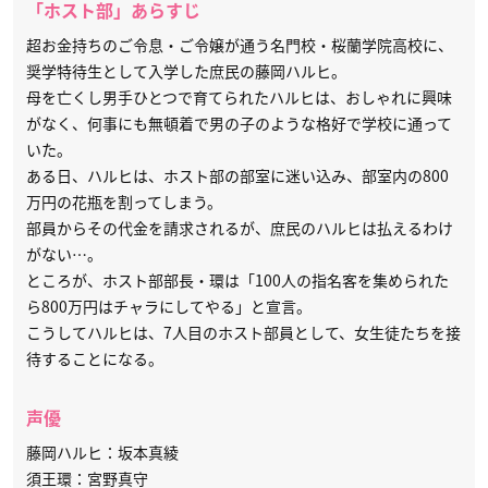
「ホスト部」あらすじ
超お金持ちのご令息・ご令嬢が通う名門校・桜蘭学院高校に、
奨学特待生として入学した庶民の藤岡ハルヒ。
母を亡くし男手ひとつで育てられたハルヒは、おしゃれに興味
がなく、何事にも無頓着で男の子のような格好で学校に通って
いた。
ある日、ハルヒは、ホスト部の部室に迷い込み、部室内の800
万円の花瓶を割ってしまう。
部員からその代金を請求されるが、庶民のハルヒは払えるわけ
がない…。
ところが、ホスト部部長・環は「100人の指名客を集められた
ら800万円はチャラにしてやる」と宣言。
こうしてハルヒは、7人目のホスト部員として、女生徒たちを接
待することになる。
声優
藤岡ハルヒ：坂本真綾
須王環：宮野真守