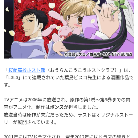
「
桜蘭高校ホスト部
（おうらんこうこうホストクラブ）」は、
「LaLa」にて連載されていた葉鳥ビスコ先生による漫画作品で
す。
TVアニメは2006年に放送され、原作の第1巻〜第9巻までの内
容がアニメ化。制作は
が担当しました。
ボンズ
放送当時は原作が未完だったため、ラストはオリジナルストー
リーが展開されています。
2011年にはTVドラマ化され、翌年2012年にはドラマの続きと