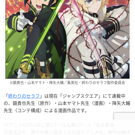
©鏡貴也・山本ヤマト・降矢大輔／集英社・終わりのセラフ製作委員会
「
終わりのセラフ
」は現在「ジャンプスクエア」にて連載中
の、鏡貴也先生（原作）・山本ヤマト先生（漫画）・降矢大輔
先生（コンテ構成）による漫画作品です。
TVアニメは2015年に第1クール＆第2クール「名古屋決戦編」
が放送され、原作の第11巻までの内容がアニメ化。制作は
WIT