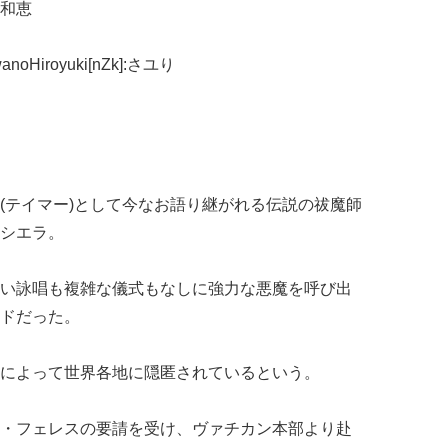
和恵
oHiroyuki[nZk]:さユり
(テイマー)として今なお語り継がれる伝説の祓魔師
トシエラ。
い詠唱も複雑な儀式もなしに強力な悪魔を呼び出
ドだった。
によって世界各地に隠匿されているという。
・フェレスの要請を受け、ヴァチカン本部より赴