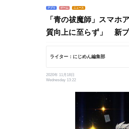
アプリ
ゲーム
ニュース
「青の祓魔師」スマホ
質向上に至らず」 新
ライター：にじめん編集部
2020年 11月18日
Wednesday 13:22