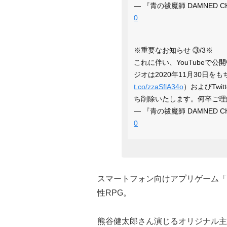
— 『青の祓魔師 DAMNED CH
0
※重要なお知らせ ③/3※
これに伴い、YouTubeで公開
ジオは2020年11月30日
t.co/zzaSflA34o
）およびTwit
ち削除いたします。何卒ご理
— 『青の祓魔師 DAMNED CH
0
スマートフォン向けアプリゲーム「青
性RPG。
熊谷健太郎さん演じるオリジナル主