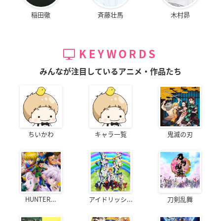
稲田徹
斉藤壮馬
木村昴
KEYWORDS
みんなが注目しているアニメ・作品たち
ちいかわ
キャラ一覧
鬼滅の刃
HUNTER...
アイドリッシ...
刀剣乱舞