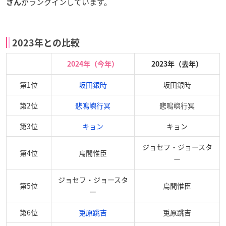
がランクインしています。
さん
2023年との比較
2024年（今年）
2023年（去年）
第1位
坂田銀時
坂田銀時
第2位
悲鳴嶼行冥
悲鳴嶼行冥
第3位
キョン
キョン
ジョセフ・ジョースタ
第4位
烏間惟臣
ー
ジョセフ・ジョースタ
第5位
烏間惟臣
ー
第6位
兎原跳吉
兎原跳吉