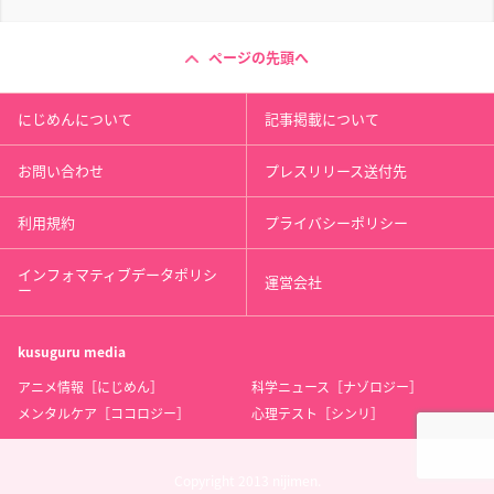
ページの先頭へ
にじめんについて
記事掲載について
お問い合わせ
プレスリリース送付先
利用規約
プライバシーポリシー
インフォマティブデータポリシ
運営会社
ー
kusuguru
media
アニメ情報［にじめん］
科学ニュース［ナゾロジー］
メンタルケア［ココロジー］
心理テスト［シンリ］
Copyright 2013 nijimen.