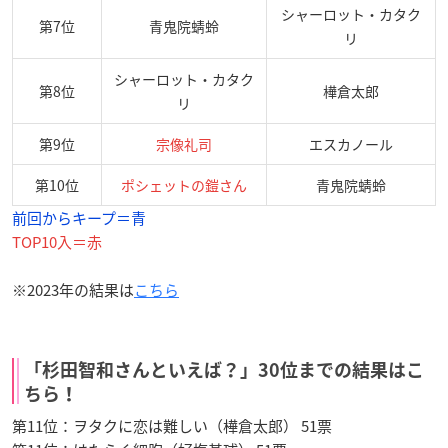
シャーロット・カタク
第7位
青鬼院蜻蛉
リ
シャーロット・カタク
第8位
樺倉太郎
リ
第9位
宗像礼司
エスカノール
第10位
ポシェットの鎧さん
青鬼院蜻蛉
前回からキープ＝青
TOP10入＝赤
※2023年の結果は
こちら
「杉田智和さんといえば？」30位までの結果はこ
ちら！
第11位：ヲタクに恋は難しい（樺倉太郎） 51票