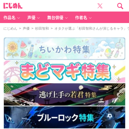
に
じ
め
ん
作品名
声優
舞台俳優
作者名
にじめん
>
声優
>
杉田智和
> オタクが選ぶ「杉田智和さんが演じるキャラ」ラン