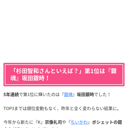
「杉田智和さんといえば？」第1位は『銀
魂』坂田銀時！
で第1位に輝いたのは『
銀魂
』
でした！
5年連続
坂田銀時
TOP3までは順位変動もなく、昨年と全く変わらない結果に。
今年から新たに『K』
や『
ちいかわ
』
宗像礼司
ポシェットの鎧