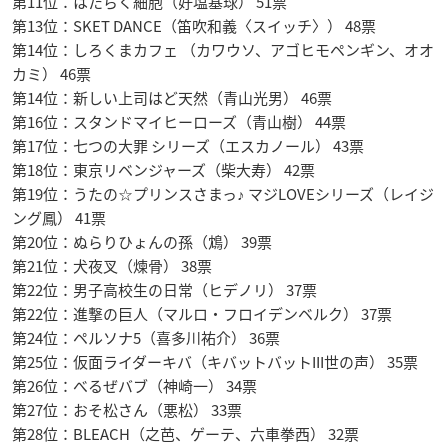
第11位：はたらく細胞（好塩基球） 51票
第13位：SKET DANCE（笛吹和義〈スイッチ〉） 48票
第14位：しろくまカフェ （カワウソ、アゴヒモペンギン、オオ
カミ） 46票
第14位：新しい上司はど天然（青山光男） 46票
第16位：スタンドマイヒーローズ（青山樹） 44票
第17位：七つの大罪 シリーズ（エスカノール） 43票
第18位：東京リベンジャーズ（柴大寿） 42票
第19位：うたの☆プリンスさまっ♪ マジLOVEシリーズ（レイジ
ング鳳） 41票
第20位：ぬらりひょんの孫（鴆） 39票
第21位：犬夜叉（煉骨） 38票
第22位：男子高校生の日常（ヒデノリ） 37票
第22位：進撃の巨人（マルロ・フロイデンベルク） 37票
第24位：ペルソナ5（喜多川祐介） 36票
第25位：仮面ライダーキバ（キバットバットIII世の声） 35票
第26位：べるぜバブ（神崎一） 34票
第27位：おそ松さん（悪松） 33票
第28位：BLEACH（之芭、ゲーテ、六車拳西） 32票