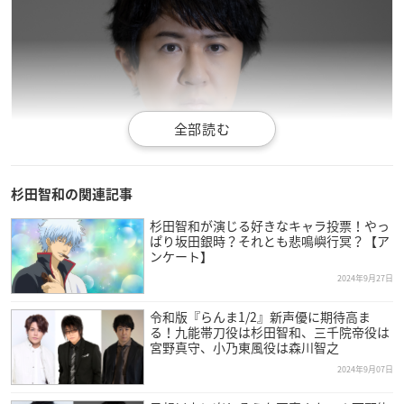
杉田智和の関連記事
杉田智和が演じる好きなキャラ投票！やっ
ぱり坂田銀時？それとも悲鳴嶼行冥？【ア
ンケート】
2024年9月27日
引用：株式会社AGRS
公式サイト
令和版『らんま1/2』新声優に期待高ま
る！九能帯刀役は杉田智和、三千院帝役は
宮野真守、小乃東風役は森川智之
杉田智和
さんは埼玉県出身で、現在株式会社AGRSの代表取締
2024年9月07日
役を努めており、今年で44歳を迎えます。