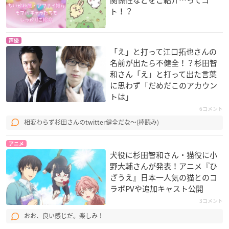
関係性などをご紹介…ってコ
ト！？
声優
「え」と打って江口拓也さんの
名前が出たら不健全！？杉田智
和さん「え」と打って出た言葉
に思わず「だめだこのアカウン
トは」
6コメント
相変わらず杉田さんのtwitter健全だな〜(棒読み)
アニメ
犬役に杉田智和さん・猫役に小
野大輔さんが発表！アニメ『ひ
ざうえ』日本一人気の猫とのコ
ラボPVや追加キャスト公開
3コメント
おお、良い感じだ。楽しみ！