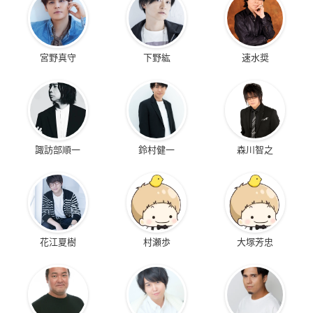
宮野真守
下野紘
速水奨
諏訪部順一
鈴村健一
森川智之
花江夏樹
村瀬歩
大塚芳忠