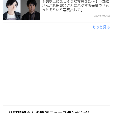
予想以上に楽しそうな写真きた〜！下野紘
高校在学中に、養成所主催の声優スプリングスクールにてミュ
さんが杉田智和さんにハグする光景で「も
っとそういう写真出して」
ーラス＆アニメージュ賞を受賞し、養成所へ入所すると同時に
事務所に所属した杉田さん。
2024年7月16日
もっと見る
17歳の時にナレーションで声優デビューを果たしました。
人気キャラクターを多数演じているほか、漫画・アニメ・ゲー
ムなどに関する知識が豊富で、高度なアドリブやモノマネ・ト
ーク技術も持つ多才な大人気声優さんです！
調査概要
調査期間：2024年9月27日（金）～10月1日（火）
有効投票数：3441票
杉田智和さんの関連ニュースランキング