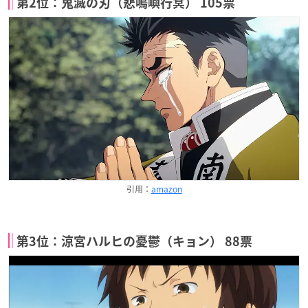
第2位：鬼滅の刃（悲鳴嶼行冥） 105票
引用：
amazon
第3位：涼宮ハルヒの憂鬱（キョン） 88票