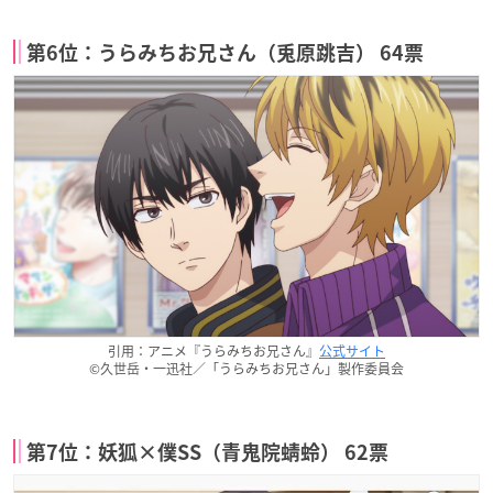
第6位：うらみちお兄さん（兎原跳吉） 64票
引用：アニメ『うらみちお兄さん』
公式サイト
©久世岳・一迅社／「うらみちお兄さん」製作委員会
第7位：妖狐×僕SS（青鬼院蜻蛉） 62票