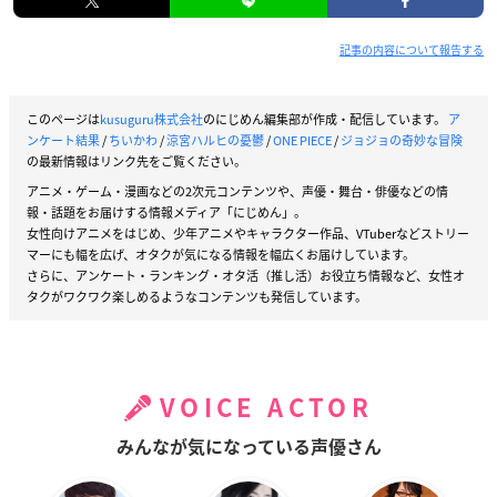
記事の内容について報告する
このページは
kusuguru株式会社
のにじめん編集部が作成・配信しています。
ア
ンケート結果
/
ちいかわ
/
涼宮ハルヒの憂鬱
/
ONE PIECE
/
ジョジョの奇妙な冒険
の最新情報はリンク先をご覧ください。
アニメ・ゲーム・漫画などの2次元コンテンツや、声優・舞台・俳優などの情
報・話題をお届けする情報メディア「にじめん」。
女性向けアニメをはじめ、少年アニメやキャラクター作品、VTuberなどストリー
マーにも幅を広げ、オタクが気になる情報を幅広くお届けしています。
さらに、アンケート・ランキング・オタ活（推し活）お役立ち情報など、女性オ
タクがワクワク楽しめるようなコンテンツも発信しています。
VOICE ACTOR
みんなが気になっている声優さん