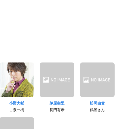
小野大輔
茅原実里
松岡由貴
古泉一樹
長門有希
鶴屋さん