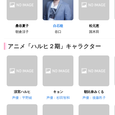
桑谷夏子
白石稔
松元恵
朝倉涼子
谷口
国木田
アニメ「ハルヒ２期」キャラクター
涼宮ハルヒ
キョン
朝比奈みくる
声優：平野綾
声優：杉田智和
声優：後藤邑子