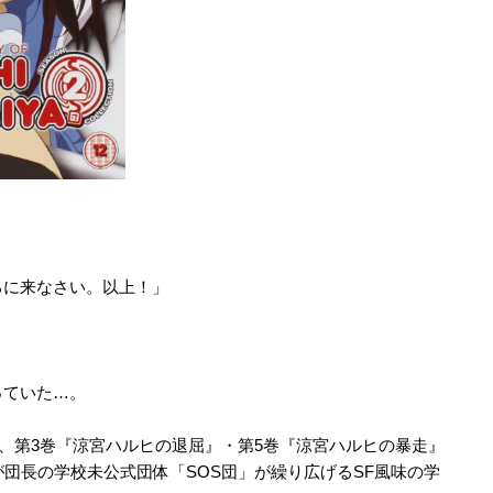
ろに来なさい。以上！」
っていた…。
』、第3巻『涼宮ハルヒの退屈』・第5巻『涼宮ハルヒの暴走』
団長の学校未公式団体「SOS団」が繰り広げるSF風味の学