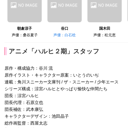
朝倉涼子
谷口
国木田
声優：桑谷夏子
声優：白石稔
声優：松元恵
アニメ「ハルヒ２期」スタッフ
原作・構成協力：谷川 流
原作イラスト・キャラクター原案：いとうのいぢ
連載：角川スニーカー文庫刊 / ザ・スニーカー / 少年エース
シリーズ構成：涼宮ハルヒとやっぱり愉快な仲間たち
団長：涼宮ハルヒ
団長代理：石原立也
団長補佐：武本康弘
キャラクターデザイン：池田晶子
総作画監督：西屋太志