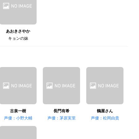
あおきさやか
キョンの妹
古泉一樹
長門有希
鶴屋さん
声優：小野大輔
声優：茅原実里
声優：松岡由貴