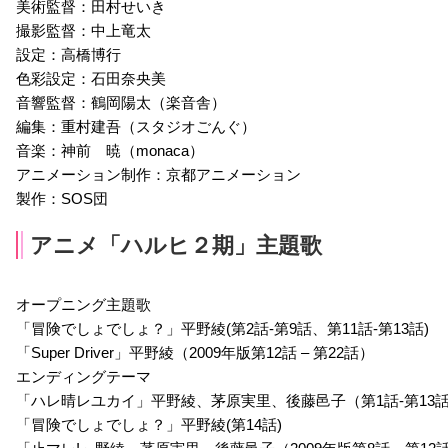
美術監督：田村せいき
撮影監督：中上竜太
設定：高橋博行
色彩設定：石田奈央美
音響監督：鶴岡陽太（楽音舎）
編集：重村建吾（スタジオごんぐ）
音楽：神前 暁（monaca）
アニメーション制作：京都アニメーション
製作：SOS団
アニメ「ハルヒ２期」主題歌
オープニング主題歌
「冒険でしょでしょ？」平野綾(第2話-第9話、第11話-第13話)
「Super Driver」平野綾（2009年版第12話 – 第22話）
エンディングテーマ
「ハレ晴レユカイ」平野綾、茅原実里、後藤邑子（第1話-第13
「冒険でしょでしょ？」平野綾(第14話)