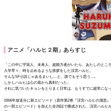
アニメ「ハルヒ２期」あらすじ
「この中に宇宙人、未来人、超能力者がいたら、あたしのとこ
入学早々、時を止めるような挨拶をした涼宮ハルヒ。
そんなSF小説じゃあるまいし…と、誰でもそう思う…。
しかしハルヒは心の底から真剣だった。
それに気づいたキョンをとりまく日常は、もうすでに超常にな
2006年放送分に新エピソード（原作第2巻『涼宮ハルヒの溜息
の一部エピソード）を加えた全28話で構成された、涼宮ハルヒが