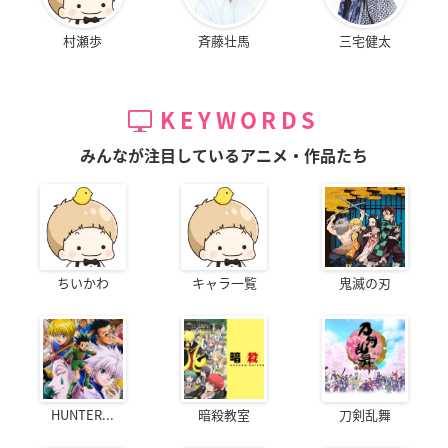
村瀬歩
斉藤壮馬
三宅健太
KEYWORDS
みんなが注目しているアニメ・作品たち
ちいかわ
キャラ一覧
鬼滅の刃
HUNTER...
暗殺教室
刀剣乱舞