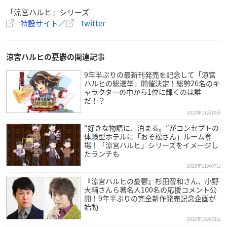
「涼宮ハルヒ」シリーズ
特設サイト
／
Twitter
涼宮ハルヒの憂鬱の関連記事
9年半ぶりの最新刊発売を記念して「涼宮
ハルヒの総選挙」開催決定！総勢26名のキ
ャラクターの中から1位に輝くのは誰
だ！？
2020年11月10日
“好きな物語に、泊まる。”がコンセプトの
体験型ホテルに「おそ松さん」ルーム登
場！「涼宮ハルヒ」シリーズをイメージし
たランチも
2020年11月07日
『涼宮ハルヒの憂鬱』杉田智和さん、小野
大輔さんら著名人100名の応援コメント公
開！9年半ぶりの完全新作発売記念企画が
始動
2020年10月23日