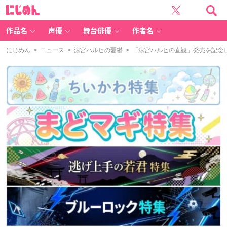
に
じ
め
ん
作品名
声優
舞台俳優
作者名
にじめん
>
ニュース
>
涼宮ハルヒの憂鬱
> 「涼宮ハルヒの直観」発売を記念