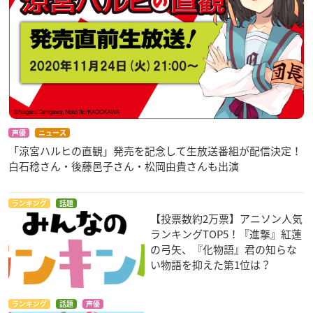
声優
ニュース
「涼宮ハルヒの直観」発売を記念して生放送番組が配信決定！
白石稔さん・後藤邑子さん・松岡由貴さんも出演
ランキング
話題
【投票数約2万票】アニソン人気
ランキングTOP5！『進撃』紅蓮
の弓矢、『化物語』君の知らな
い物語を抑えた第1位は？
ランキング
話題
声優