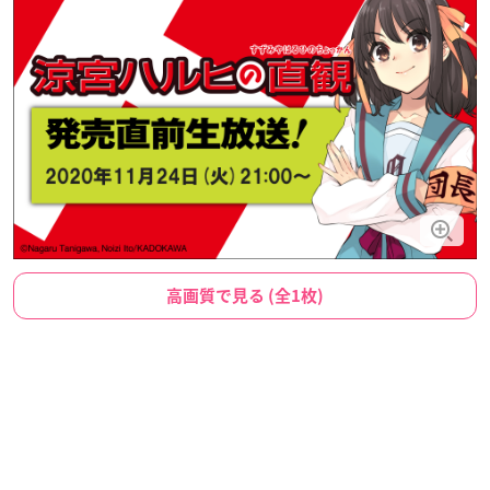
高画質で見る (全1枚)