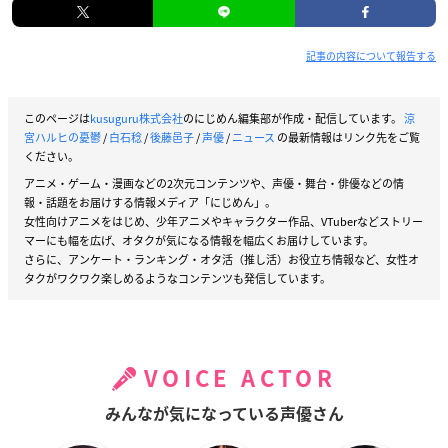
記事の内容について報告する
このページは
kusuguru株式会社
のにじめん編集部が作成・配信しています。
涼
宮ハルヒの憂鬱
/
白石稔
/
後藤邑子
/
声優
/
ニュース
の最新情報はリンク先をご覧
ください。
アニメ・ゲーム・漫画などの2次元コンテンツや、声優・舞台・俳優などの情
報・話題をお届けする情報メディア「にじめん」。
女性向けアニメをはじめ、少年アニメやキャラクター作品、VTuberなどストリー
マーにも幅を広げ、オタクが気になる情報を幅広くお届けしています。
さらに、アンケート・ランキング・オタ活（推し活）お役立ち情報など、女性オ
タクがワクワク楽しめるようなコンテンツも発信しています。
VOICE ACTOR
みんなが気になっている声優さん