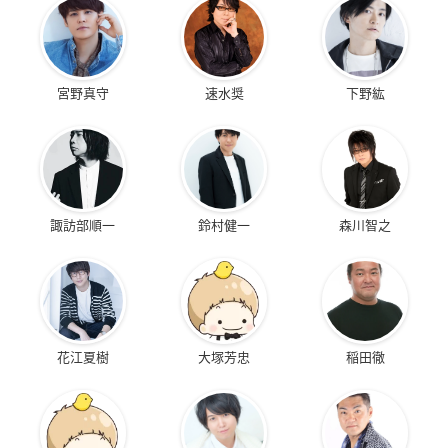
宮野真守
速水奨
下野紘
諏訪部順一
鈴村健一
森川智之
花江夏樹
大塚芳忠
稲田徹