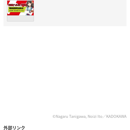
©Nagaru Tanigawa, Noizi Ito／KADOKAWA
外部リンク