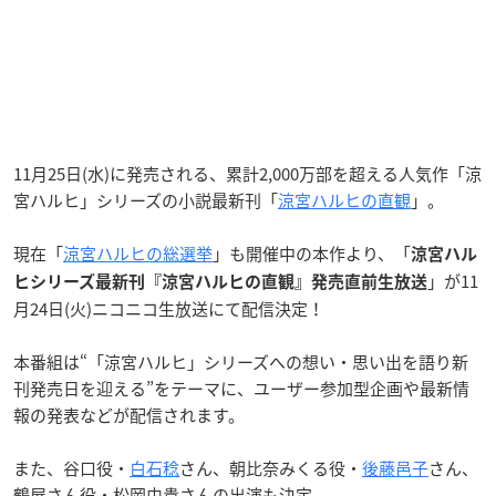
11月25日(水)に発売される、累計2,000万部を超える人気作「涼
宮ハルヒ」シリーズの小説最新刊「
涼宮ハルヒの直観
」。
現在「
涼宮ハルヒの総選挙
」も開催中の本作より、「
涼宮ハル
」が11
ヒシリーズ最新刊『涼宮ハルヒの直観』発売直前生放送
月24日(火)ニコニコ生放送にて配信決定！
本番組は“「涼宮ハルヒ」シリーズへの想い・思い出を語り新
刊発売日を迎える”をテーマに、ユーザー参加型企画や最新情
報の発表などが配信されます。
また、谷口役・
白石稔
さん、朝比奈みくる役・
後藤邑子
さん、
鶴屋さん役・松岡由貴さんの出演も決定。