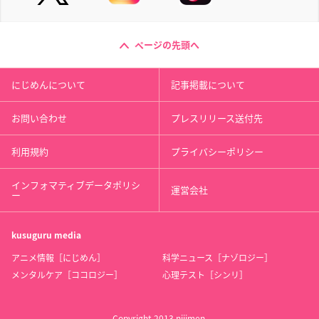
ページの先頭へ
にじめんについて
記事掲載について
お問い合わせ
プレスリリース送付先
利用規約
プライバシーポリシー
インフォマティブデータポリシ
運営会社
ー
kusuguru
media
アニメ情報［にじめん］
科学ニュース［ナゾロジー］
メンタルケア［ココロジー］
心理テスト［シンリ］
Copyright 2013 nijimen.