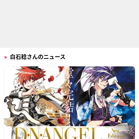
蒼穹のファフナー EX
名探偵コナン 江戸川
ブレイクブレイド
ODUS
コナン失踪事件～史
ナイル・ストライズ
上最悪の二日間～
近藤剣司
ジョー
白石稔さんのニュース
フォトカノ
境界線上のホライゾ
エリアの騎士
ンII
中川行太
中塚公太
御広敷・銀二