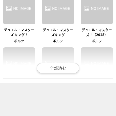
デュエル・マスター
デュエル・マスター
デュエル・マスター
ズ キング！
ズキング
ズ！（2018）
ボルツ
ボルツ
ボルツ
はじめてのギャル
蒼穹のファフナー EX
長門有希ちゃんの消
ODUS（第2期）
失
小早川稔
近藤剣司
谷口