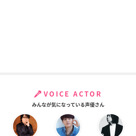
涼宮ハルヒの憂鬱
空を見上げる少女の
喰霊-零-
（第2期）
瞳に映る世界
桜庭一騎
谷口
グリドリ
のらみみ2
のらみみ
らき☆すた
半田
半田
白石みのる
VOICE ACTOR
みんなが気になっている声優さん