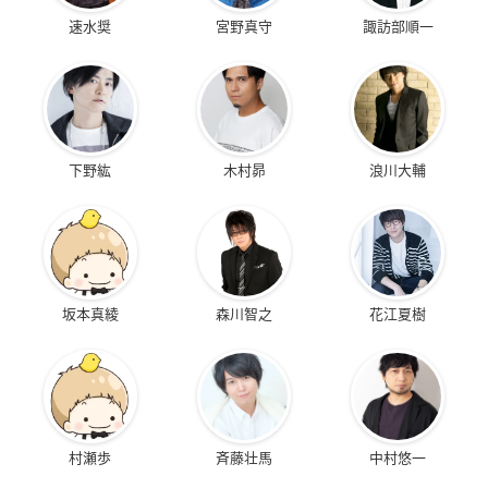
涼宮ハルヒの憂鬱
蒼穹のファフナー T
劇場版 生徒会役員共
速水奨
宮野真守
諏訪部順一
（第1期）
HE BEYOND（第十
2
話・第十一話・第十
谷口
柳本ケンジ
二話）
近藤剣司
下野紘
木村昴
浪川大輔
蒼穹のファフナー T
蒼穹のファフナー T
蒼穹のファフナー T
HE BEYOND（第七
HE BEYOND（第四
HE BEYOND（第一
坂本真綾
森川智之
花江夏樹
話・第八話・第九
話・第五話・第六
話・第二話・第三
話）
話）
話）
近藤剣司
近藤剣司
近藤剣司
村瀬歩
斉藤壮馬
中村悠一