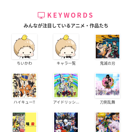
KEYWORDS
ミルキーパニック tw
新劇場版「頭文字D L
新劇場版「頭文字D L
elve
egend3-夢現-」
egend2-闘走-」
みんなが注目しているアニメ・作品たち
もん吉
武内樹
武内樹
ちいかわ
キャラ一覧
鬼滅の刃
新劇場版「頭文字D L
ブレイクブレイド 第
ブレイクブレイド 第
egend1-覚醒-」
六章 「慟哭ノ砦」
五章 「死線ノ涯」
武内樹
ナイル・ストライズ
ナイル・ストライズ
ハイキュー!!
アイドリッシ...
刀剣乱舞