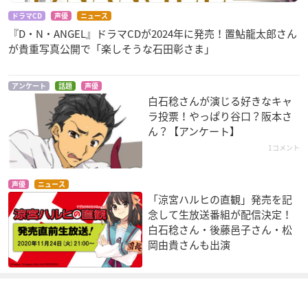
ドラマCD
声優
ニュース
『D・N・ANGEL』ドラマCDが2024年に発売！置鮎龍太郎さん
が貴重写真公開で「楽しそうな石田彰さま」
未来日記
境界線上のホライゾ
変ゼミ
ン
高坂王子
田口イエスタデイ
アンケート
話題
声優
御広敷・銀二
白石稔さんが演じる好きなキャ
ラ投票！やっぱり谷口？阪本さ
ん？【アンケート】
1コメント
声優
ニュース
「涼宮ハルヒの直観」発売を記
日常
KIDDY GiRL-AND
プリンセスラバー!
念して生放送番組が配信決定！
阪本さん
ミ・ヌゥルーズ
根津晴彦
白石稔さん・後藤邑子さん・松
岡由貴さんも出演