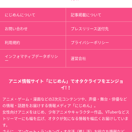
ULTRAMAN
にょろーん☆ちゅる
涼宮ハルヒちゃんの
やさん
憂鬱
白石
にじめんについて
記事掲載について
谷口
谷口
お問い合わせ
プレスリリース送付先
利用規約
プライバシーポリシー
インフォマティブデータポリシ
運営会社
ー
アニメ情報サイト「にじめん」でオタクライフをエンジョ
イ!！
アニメ・ゲーム・漫画などの2次元コンテンツや、声優・舞台・俳優など
の情報・話題をお届けする情報メディア「にじめん」。
女性向けアニメをはじめ、少年アニメやキャラクター作品、VTuberなどス
トリーマーにも幅を広げ、オタクが気になる情報を幅広くお届けしていま
す。
さらに、アンケート・ランキング・オタ活（推し活）お役立ち情報など、