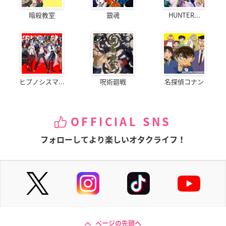
暗殺教室
銀魂
HUNTER...
蒼穹のファフナー H
ブレイクブレイド 第
ブレイクブレイド 第
EAVEN AND EARTH
四章 「惨禍ノ地」
三章 「凶刃ノ痕」
近藤剣司
ナイル・ストライズ
ナイル・ストライズ
ヒプノシスマ...
呪術廻戦
名探偵コナン
OFFICIAL SNS
ブレイクブレイド 第
ブレイクブレイド 第
涼宮ハルヒの消失
二章 「訣別ノ路」
一章 「覚醒ノ刻」
谷口
フォローしてより楽しいオタクライフ！
ナイル・ストライズ
ナイル・ストライズ
ページの先頭へ