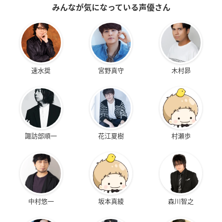
みんなが気になっている声優さん
速水奨
宮野真守
木村昴
諏訪部順一
花江夏樹
村瀬歩
中村悠一
坂本真綾
森川智之