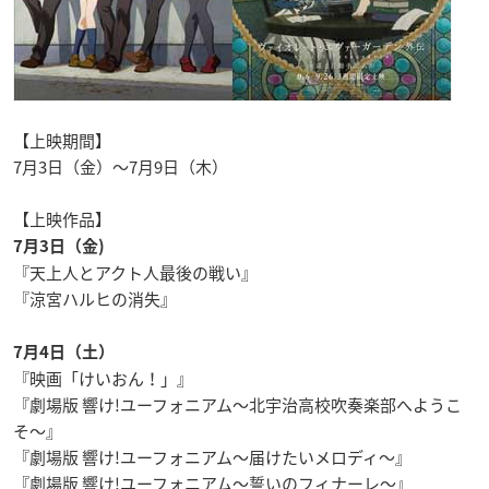
【上映期間】
7月3日（金）～7月9日（木）
【上映作品】
7月3日（金)
『天上人とアクト人最後の戦い』
『涼宮ハルヒの消失』
7月4日（土）
『映画「けいおん！」』
『劇場版 響け!ユーフォニアム～北宇治高校吹奏楽部へようこ
そ～』
『劇場版 響け!ユーフォニアム～届けたいメロディ～』
『劇場版 響け!ユーフォニアム～誓いのフィナーレ～』