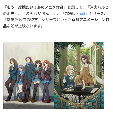
「
」と題して、『涼宮ハルヒ
もう一度観たい！あのアニメ作品
の消失』、『映画 けいおん！』、『劇場版
Free!
』シリーズ、
『劇場版 境界の彼方』シリーズといった
京都アニメーション作
などが上映されます。
品