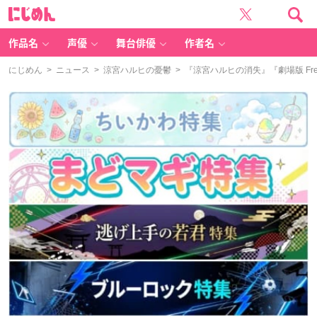
に
じ
め
ん
作品名
声優
舞台俳優
作者名
にじめん
>
ニュース
>
涼宮ハルヒの憂鬱
> 『涼宮ハルヒの消失』『劇場版 Fr