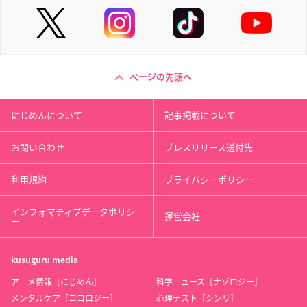
ページの先頭へ
にじめんについて
記事掲載について
お問い合わせ
プレスリリース送付先
利用規約
プライバシーポリシー
インフォマティブデータポリシ
運営会社
ー
kusuguru
media
アニメ情報［にじめん］
科学ニュース［ナゾロジー］
メンタルケア［ココロジー］
心理テスト［シンリ］