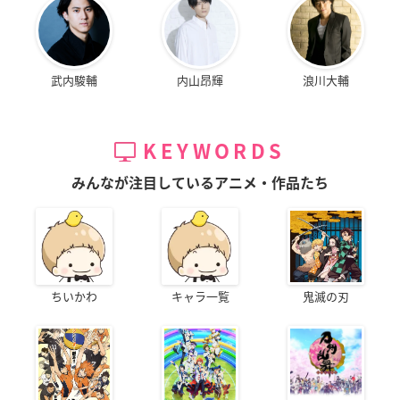
武内駿輔
内山昂輝
浪川大輔
KEYWORDS
みんなが注目しているアニメ・作品たち
ちいかわ
キャラ一覧
鬼滅の刃