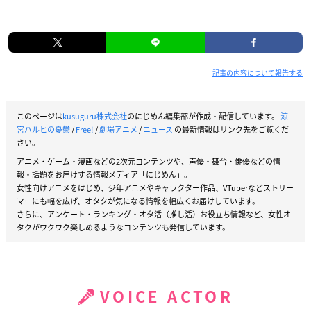
記事の内容について報告する
このページは
kusuguru株式会社
のにじめん編集部が作成・配信しています。
涼
宮ハルヒの憂鬱
/
Free!
/
劇場アニメ
/
ニュース
の最新情報はリンク先をご覧くだ
さい。
アニメ・ゲーム・漫画などの2次元コンテンツや、声優・舞台・俳優などの情
報・話題をお届けする情報メディア「にじめん」。
女性向けアニメをはじめ、少年アニメやキャラクター作品、VTuberなどストリー
マーにも幅を広げ、オタクが気になる情報を幅広くお届けしています。
さらに、アンケート・ランキング・オタ活（推し活）お役立ち情報など、女性オ
タクがワクワク楽しめるようなコンテンツも発信しています。
VOICE ACTOR