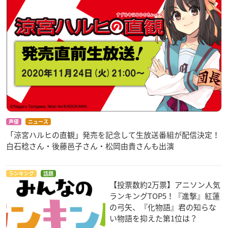
声優
ニュース
「涼宮ハルヒの直観」発売を記念して生放送番組が配信決定！
白石稔さん・後藤邑子さん・松岡由貴さんも出演
ランキング
話題
【投票数約2万票】アニソン人気
ランキングTOP5！『進撃』紅蓮
の弓矢、『化物語』君の知らな
い物語を抑えた第1位は？