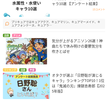
ャラ10選 【アンケート結果】
15コメント
プリキュアではキュアアクア、キュアマリン、キュアマーメイド、キ
ュアフォンテーヌ、キュアラ…
話題
アニメ
気分が上がるアニソン26選！神
曲たちで休み明けの憂鬱気分を
吹きとばせ
ランキング
話題
声優
オタクが選ぶ「日野聡が演じる
キャラ」ランキングTOP10！1位
は『鬼滅の刃』煉󠄁獄杏寿郎【202
5年版】