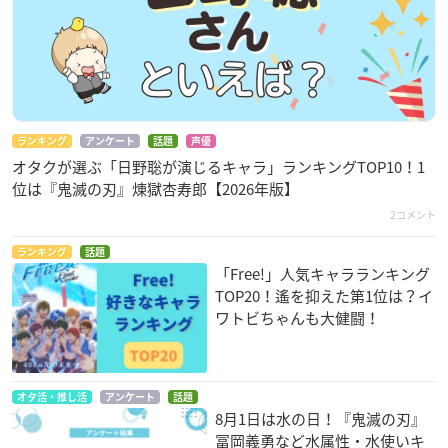
ランキング
アンケート
話題
声優
オタクが選ぶ「日野聡が演じるキャラ」ランキングTOP10！1
位は『鬼滅の刃』煉󠄁獄杏寿郎【2026年版】
2コメント
ランキング
話題
「Free!」人気キャラランキング
TOP20！遙を抑えた第1位は？イ
ワトビちゃんも大健闘！
オタ活・推し活
アンケート
話題
8月1日は水の日！『鬼滅の刃』
冨岡義勇など水属性・水使いキ