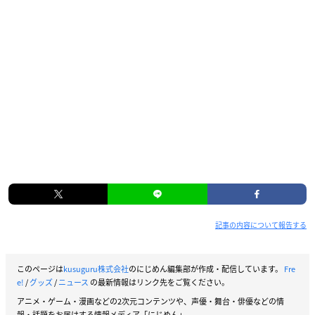
記事の内容について報告する
このページは
kusuguru株式会社
のにじめん編集部が作成・配信しています。
Fre
e!
/
グッズ
/
ニュース
の最新情報はリンク先をご覧ください。
アニメ・ゲーム・漫画などの2次元コンテンツや、声優・舞台・俳優などの情
報・話題をお届けする情報メディア「にじめん」。