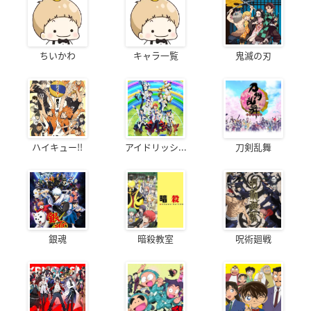
ちいかわ
キャラ一覧
鬼滅の刃
ハイキュー!!
アイドリッシ...
刀剣乱舞
銀魂
暗殺教室
呪術廻戦