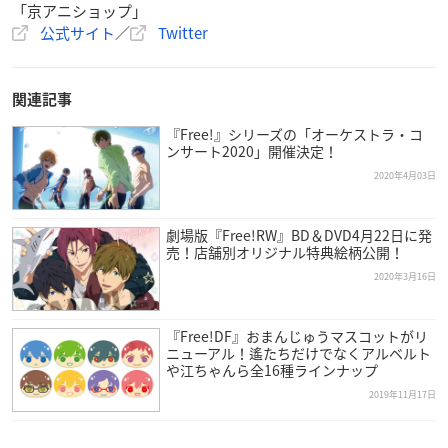
「京アニショップ」
公式サイト
／
Twitter
関連記事
『Free!』シリーズの「オーケストラ・コ
ンサート2020」開催決定！
2020年4月03日
劇場版『Free!RW』BD＆DVD4月22日に発
売！店舗別オリジナル特典絵柄公開！
2020年3月16日
『Free!DF』おまんじゅうマスコットがリ
ニューアル！遙たちだけでなくアルベルト
や江ちゃんら全16種ラインナップ
2019年11月17日