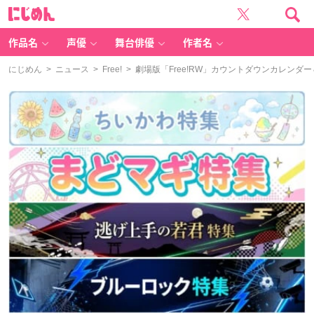
に
じ
め
ん
作品名
声優
舞台俳優
作者名
にじめん
>
ニュース
>
Free!
> 劇場版「Free!RW」カウントダウンカレンダ