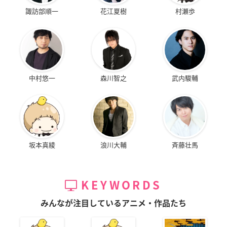
諏訪部順一
花江夏樹
村瀬歩
中村悠一
森川智之
武内駿輔
坂本真綾
浪川大輔
斉藤壮馬
KEYWORDS
みんなが注目しているアニメ・作品たち