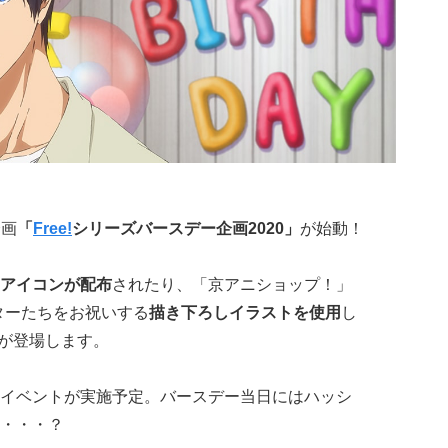
企画
「
Free!
シリーズバースデー企画2020」
が始動！
アイコンが配布
されたり、「京アニショップ！」
クターたちをお祝いする
描き下ろしイラストを使用
し
ズ」が登場します。
イベントが実施予定。バースデー当日にはハッシ
・・・？