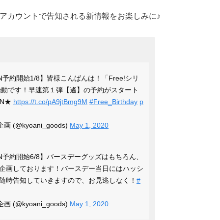
erアカウントで告知される新情報をお楽しみに♪
ION予約開始1/8】皆様こんばんは！「Free!シリ
」始動です！早速第１弾【遙】の予約がスタート
EN★
https://t.co/pA9jtBmg9M
#Free_Birthday
p
(@kyoani_goods)
May 1, 2020
TION予約開始6/8】バースデーグッズはもちろん、
企画しております！バースデー当日にはハッシ
随時告知していきますので、お見逃しなく！
#
(@kyoani_goods)
May 1, 2020