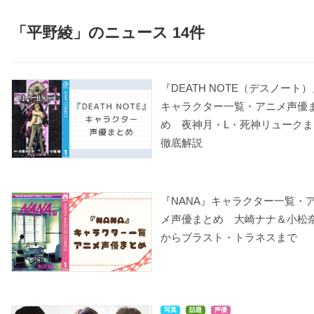
「平野綾」のニュース 14件
THE UNLIMITED -兵部
ガールズ&パンツァー
ジュエルペットきら☆
『DEATH NOTE（デスノート）
京介- ：絶対可憐チルド
デコッ!
アリサ
レン
キャラクター一覧・アニメ声優
ガーネット
明石薫/遊佐浩二（少年
め 夜神月・L・死神リュークま
時代）
徹底解説
『NANA』キャラクター一覧・
メ声優まとめ 大崎ナナ＆小松
からブラスト・トラネスまで
ジュエルペット サンシ
君に届け 2ND SEASON
ぬらりひょんの孫
ャイン
胡桃沢梅
家長カナ
ガーネット
写真
話題
声優