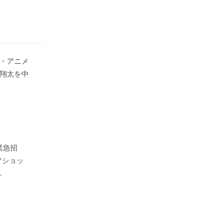
・アニメ
翔太を中
緊急招
フショッ
.