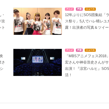
アニメ
声優
ニュース
ん・
12年ぶりにSOS団集結「
が京
ス祭り」5人でハレ晴レユ
ドラゴノーツ -ザ・レゾ
らき☆すた
がくえんゆーとぴあ ま
ナンス-
なびストレート!
泉こなた
ント
露！出演者の写真＆ツイー
ガーネット・マクレー
衛藤芽生
ン
アニメ
声優
ニュース
映
「MBSアニメフェス2018
彦さ
宏さんや神谷浩史さんがサ
シ
出演！『涼宮ハルヒ』SO
活！
DEATH NOTE
ひまわりっ!
NANA
弥海砂
しきみ
レイラ