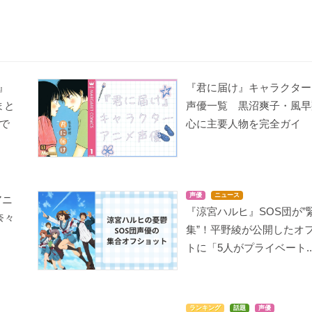
リコーダーとランドセ
リコーダーとランドセ
聖痕のクェイサーII
』
『君に届け』キャラクター
ル レ♪
ル ド♪
カーチャ
まと
沙夜
沙夜
声優一覧 黒沼爽子・風早
で
心に主要人物を完全ガイ
声優
ニュース
アニ
『涼宮ハルヒ』SOS団が”
奈々
集”！平野綾が公開したオ
トに「5人がプライベート..
黒執事II
ジュエルペット てぃん
聖痕のクェイサー
くる☆
ハンナ・アナフェロー
カーチャ
ズ
ガーネット
ランキング
話題
声優