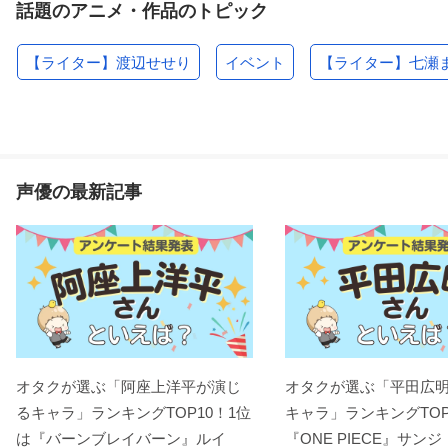
話題のアニメ・作品のトピック
【ライター】渡辺せせり
イベント
【ライター】七瀬
錬金3級 まじかる?ぽか
涼宮ハルヒの憂鬱（第1
ギャラクシーエンジェ
～ん
期）
る～ん
パキラ
涼宮ハルヒ
声優の最新記事
ガールズ＆パンツァー
DRAGON BALL Z 神と
劇場版 FAIRY TAIL -鳳
劇場版
神
凰の巫女-
アリサ
デンデ
ルーシィ・ハートフィ
リア
オタクが選ぶ「阿座上洋平が演じ
オタクが選ぶ「平田広
るキャラ」ランキングTOP10！1位
キャラ」ランキングTOP
は『バーンブレイバーン』ルイ
『ONE PIECE』サンジ