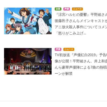
話題
声優
ニュース
『涼宮ハルヒの憂鬱』平野綾さ
後藤邑子さんらメインキャスト
マクロスFRONTIER
もえがく★5
DEATH NOTE リライト
2 Lを継ぐ者
ミーナ・ローシャン
めがみさま
アニ放火殺人事件についてコメ
弥海砂
「怒りがこみ上げ...
声優
ニュース
TV初放送『声優紅白2019』予告
像が公開！平野綾さん、井上和
んら豪華声優陣による7曲の熱唱
ーンが解禁
ひまわりっ!!
すもももももも ～地上
武装錬金
最強のヨメ～
しきみ
武藤まひろ
中慈馬早苗