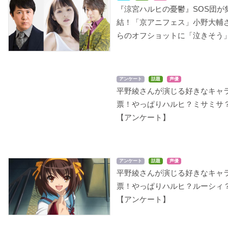
『涼宮ハルヒの憂鬱』SOS団が
結！「京アニフェス」小野大輔
らのオフショットに「泣きそう
KIDDY GiRL-AND
FAIRY TAIL
君に届け
リュミエール
ルーシィ
胡桃沢梅
アンケート
話題
声優
平野綾さんが演じる好きなキャ
票！やっぱりハルヒ？ミサミサ
【アンケート】
アンケート
話題
声優
涼宮ハルヒの憂鬱（第2
鉄のラインバレル
あかね色に染まる坂
平野綾さんが演じる好きなキャ
期）
九条美海
長瀬湊
票！やっぱりハルヒ？ルーシィ
涼宮ハルヒ
【アンケート】