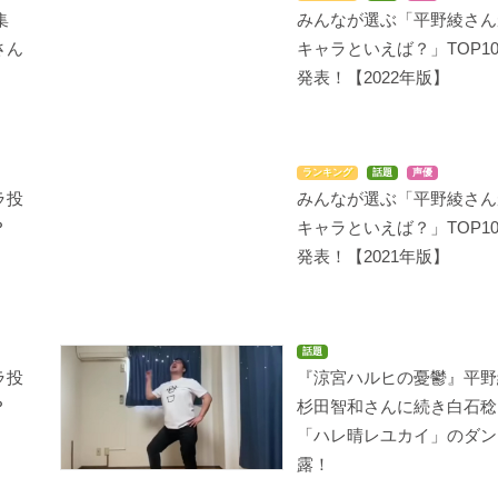
集
みんなが選ぶ「平野綾さん
さん
キャラといえば？」TOP1
」
発表！【2022年版】
クイーンズブレイド 玉
ファイト一発!充電ちゃ
川の光
座を継ぐ者
ん!!
タミー
ランキング
話題
声優
ナナエル
ロナ
ラ投
みんなが選ぶ「平野綾さん
？
キャラといえば？」TOP1
発表！【2021年版】
話題
ヒャッコ
二十面相の娘
絶対可憐チルドレン
ラ投
『涼宮ハルヒの憂鬱』平野
能乃村歩巳
チコ
明石薫
？
杉田智和さんに続き白石稔
「ハレ晴レユカイ」のダン
露！