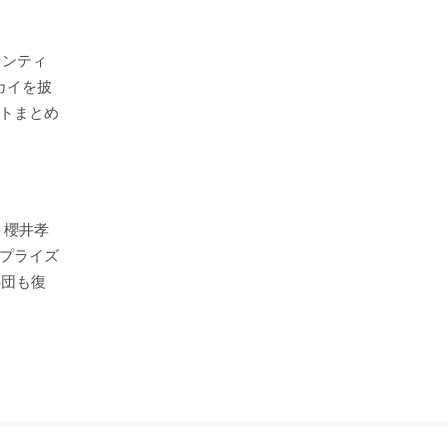
ランティ
カイを披
トまとめ
」櫻井孝
プライズ
S団も復