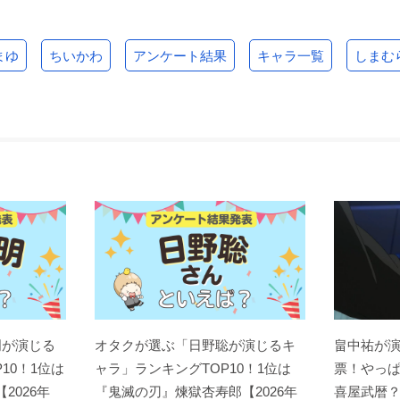
まゆ
ちいかわ
アンケート結果
キャラ一覧
しまむ
爆転シュート ベイブレ
クイーンズブレイド UN
劇場版FAIRY TAIL -DR
ード Gレボリューショ
LIMITED
AGON CRY-
ン
ナナエル
ルーシィ・ハートフィ
ミンミン
リア
映画 ジュエルペット ス
豆富小僧
“文学少女”メモワールII
ウィーツダンスプリン
I 恋する乙女の狂想曲
室田アイ
セス
（ラプソディ）琴吹な
なせ編
ガーネット
朝倉美羽
明が演じる
オタクが選ぶ「日野聡が演じるキ
畠中祐が
10！1位は
ャラ」ランキングTOP10！1位は
票！やっ
【2026年
『鬼滅の刃』煉󠄁獄杏寿郎【2026年
喜屋武暦