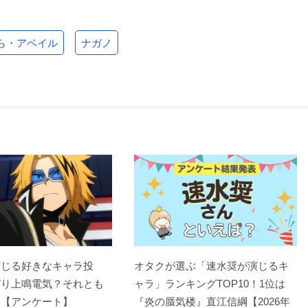
ら・アベイル
ナガノ
演じる好きなキャラ投
オタクが選ぶ「速水奨が演じるキ
ぱり上鳴電気？それとも
ャラ」ランキングTOP10！1位は
？【アンケート】
『炎の蜃気楼』直江信綱【2026年