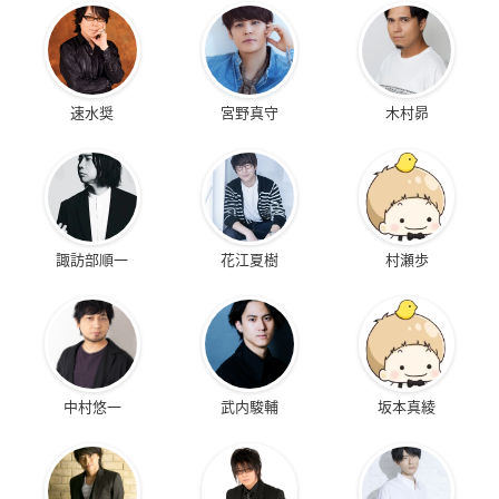
速水奨
宮野真守
木村昴
諏訪部順一
花江夏樹
村瀬歩
中村悠一
武内駿輔
坂本真綾