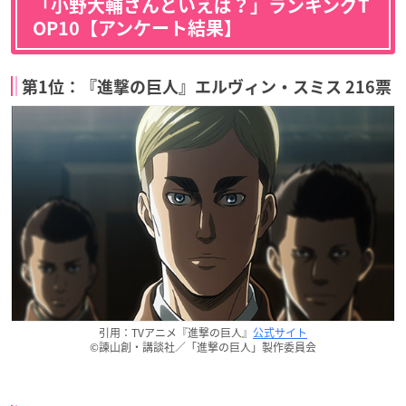
「小野大輔さんといえば？」ランキングT
OP10【アンケート結果】
第1位：『進撃の巨人』エルヴィン・スミス 216票
引用：TVアニメ『進撃の巨人』
公式サイト
©諫山創・講談社／「進撃の巨人」製作委員会