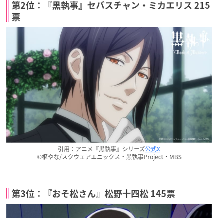
第2位：『黒執事』セバスチャン・ミカエリス 215
票
引用：アニメ『黒執事』シリーズ
公式X
©枢やな/スクウェアエニックス・黒執事Project・MBS
第3位：『おそ松さん』松野十四松 145票