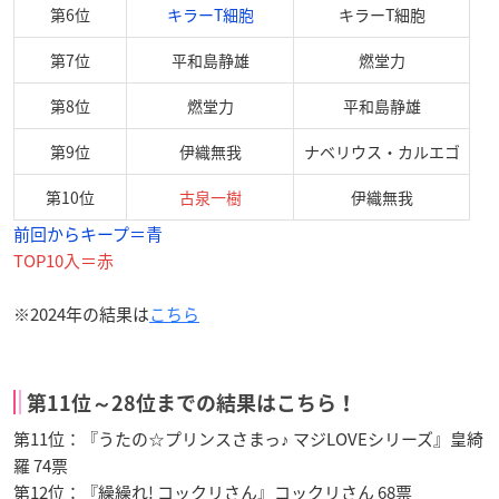
第6位
キラーT細胞
キラーT細胞
第7位
平和島静雄
燃堂力
第8位
燃堂力
平和島静雄
第9位
伊織無我
ナベリウス・カルエゴ
第10位
古泉一樹
伊織無我
前回からキープ＝青
TOP10入＝赤
※2024年の結果は
こちら
第11位～28位までの結果はこちら！
第11位：『うたの☆プリンスさまっ♪ マジLOVEシリーズ』皇綺
羅 74票
第12位：『繰繰れ! コックリさん』コックリさん 68票