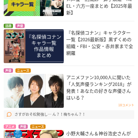
EL・六方一座まとめ【2025年最
新】
話題
声優
『名探偵コナン』キャラクター
一覧【2026最新版】黒ずくめの
組織・FBI・公安・赤井家まで全
網羅
声優
ニュース
アニメファン10,000人に聞いた
「人気声優ランキング2018」が
発表！あなたの好きな声優さん
はいる？
18コメント
さすがおそ松勢強し… ん？！梅ちゃん？！
アニメ
声優
ニュース
小野大輔さん＆神谷浩史さんが