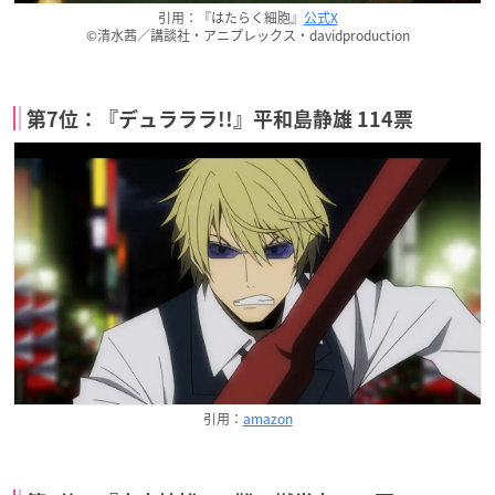
引用：『はたらく細胞』
公式X
©清水茜／講談社・アニプレックス・davidproduction
第7位：『デュラララ!!』平和島静雄 114票
引用：
amazon