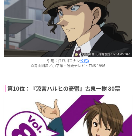
引用：江戸川コナン
公式X
©青山剛昌／小学館・読売テレビ・TMS 1996
第10位：『涼宮ハルヒの憂鬱』古泉一樹 80票