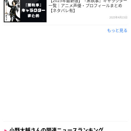
【2025年最新版】『黒執事』キャラクター
一覧｜アニメ声優・プロフィールまとめ
【ネタバレ有】
引用：小野大輔さん
公式サイト
2025年4月15日
小野大輔
さんは高知県出身で現在フリーで活動しており、今年
もっと見る
で47歳を迎えます。
大学時代、ラジオドラマの制作中にスタッフ不足で急遽出演者
側を務めることになり、そのことがきっかけで声優を目指した
という小野さん。
唯一無二のバリトンボイスで多数の人気キャラクターを演じ、
ソロアーティストとしても活動しています。
声優アワードでは、2008年にサブキャラクター男優賞（助演男
優賞）、2010年に主演男優賞、2015年に主演男優賞＆パーソナ
リティ賞を受賞しました。
小野大輔さんの関連ニュースランキング