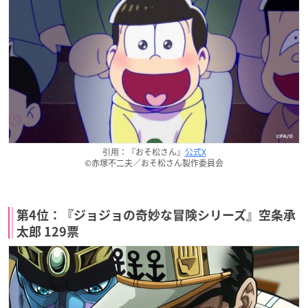
引用：『おそ松さん』
公式X
©赤塚不二夫／おそ松さん製作委員会
第4位：『ジョジョの奇妙な冒険シリーズ』空条承
太郎 129票