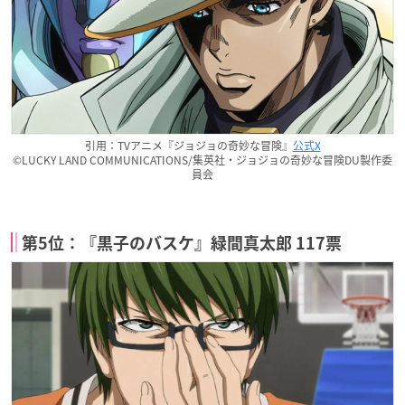
引用：TVアニメ『ジョジョの奇妙な冒険』
公式X
©LUCKY LAND COMMUNICATIONS/集英社・ジョジョの奇妙な冒険DU製作委
員会
第5位：『黒子のバスケ』緑間真太郎 117票