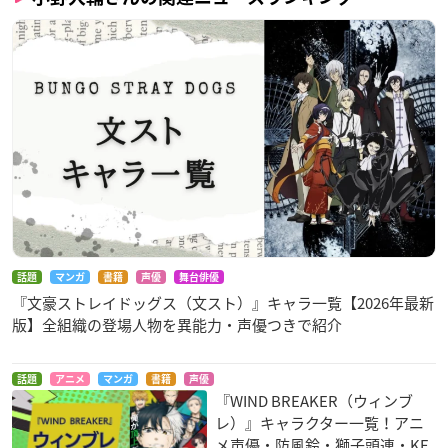
調査概要
調査期間：2025年4月20日（日）～4月24日（木）
有効投票数：4055票
話題
マンガ
書籍
声優
舞台俳優
『文豪ストレイドッグス（文スト）』キャラ一覧【2026年最新
版】全組織の登場人物を異能力・声優つきで紹介
話題
アニメ
マンガ
書籍
声優
『WIND BREAKER（ウィンブ
レ）』キャラクター一覧！アニ
メ声優・防風鈴・獅子頭連・KE