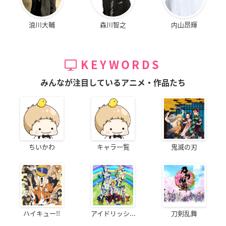
浪川大輔
森川智之
内山昂輝
KEYWORDS
みんなが注目しているアニメ・作品たち
ちいかわ
キャラ一覧
鬼滅の刃
ハイキュー!!
アイドリッシ...
刀剣乱舞