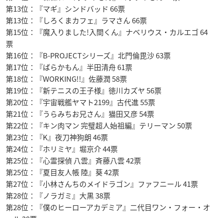
第13位：『マギ』シンドバッド 66票
第13位：『しろくまカフェ』ラマさん 66票
第15位：『魔入りました!入間くん』ナベリウス・カルエゴ 64
票
第16位：『B-PROJECTシリーズ』北門倫毘沙 63票
第17位：『ばらかもん』半田清舟 61票
第18位：『WORKING!!』佐藤潤 58票
第19位：『新テニスの王子様』徳川カズヤ 56票
第20位：『宇宙戦艦ヤマト2199』古代進 55票
第21位：『うらみちお兄さん』猫田又彦 54票
第22位：『キン肉マン 完璧超人始祖編』テリーマン 50票
第23位：『K』夜刀神狗朗 46票
第24位：『ホリミヤ』堀京介 44票
第25位：『心霊探偵 八雲』斉藤八雲 42票
第25位：『夏目友人帳 陸』葵 42票
第27位：『小林さんちのメイドラゴン』ファフニール 41票
第28位：『ノラガミ』大黒 38票
第28位：『僕のヒーローアカデミア』二代目ワン・フォー・オ