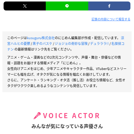
記事の内容について報告する
このページは
kusuguru株式会社
のにじめん編集部が作成・配信しています。
涼
宮ハルヒの憂鬱
/
黒子のバスケ
/
ジョジョの奇妙な冒険
/
デュラララ!!
/
名探偵コ
ナン
の最新情報はリンク先をご覧ください。
アニメ・ゲーム・漫画などの2次元コンテンツや、声優・舞台・俳優などの情
報・話題をお届けする情報メディア「にじめん」。
女性向けアニメをはじめ、少年アニメやキャラクター作品、VTuberなどストリー
マーにも幅を広げ、オタクが気になる情報を幅広くお届けしています。
さらに、アンケート・ランキング・オタ活（推し活）お役立ち情報など、女性オ
タクがワクワク楽しめるようなコンテンツも発信しています。
VOICE ACTOR
みんなが気になっている声優さん