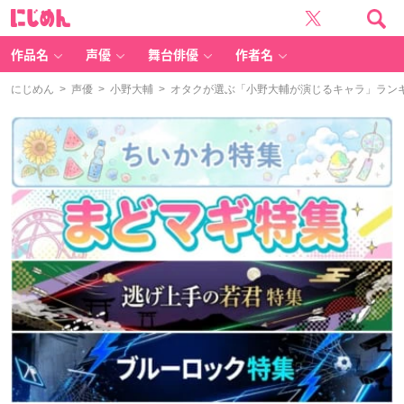
に
じ
め
ん
作品名
声優
舞台俳優
作者名
にじめん
>
声優
>
小野大輔
> オタクが選ぶ「小野大輔が演じるキャラ」ランキン