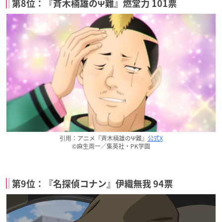
第8位：『斉木楠雄のΨ難』燃堂力 101票
引用：アニメ『斉木楠雄のΨ難』
公式X
©麻生周一／集英社・PK学園
第9位：『名探偵コナン』伊織無我 94票