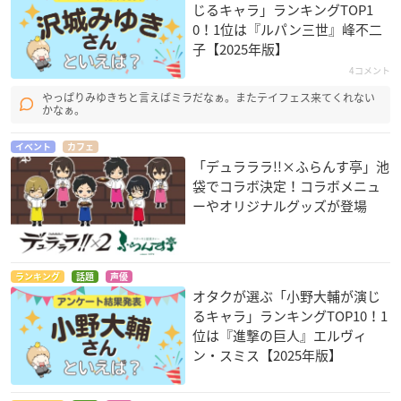
じるキャラ」ランキングTOP1
0！1位は『ルパン三世』峰不二
子【2025年版】
4コメント
やっぱりみゆきちと言えばミラだなぁ。またテイフェス来てくれない
かなぁ。
イベント
カフェ
「デュラララ!!×ふらんす亭」池
袋でコラボ決定！コラボメニュ
ーやオリジナルグッズが登場
ランキング
話題
声優
オタクが選ぶ「小野大輔が演じ
るキャラ」ランキングTOP10！1
位は『進撃の巨人』エルヴィ
ン・スミス【2025年版】