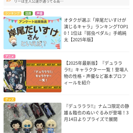
リーは主人公達が通ってる高…
ランキング
話題
声優
オタクが選ぶ「岸尾だいすけが
演じるキャラ」ランキングTOP1
0！1位は『弱虫ペダル』手嶋純
太【2025年版】
アニメ
【2025年最新版】『デュララ
ラ‼︎』キャラクター一覧！登場人
物の性格・声優など基本プロフ
ィールを紹介
グッズ
『デュラララ!!』ナムコ限定の静
雄＆臨也のぬいぐるみが登場！3
月14日よりプライズで展開