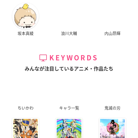
坂本真綾
浪川大輔
内山昂輝
KEYWORDS
みんなが注目しているアニメ・作品たち
ちいかわ
キャラ一覧
鬼滅の刃