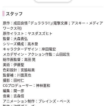
堀江一眞
小林沙苗
黒田崇矢
折原臨也
平和島静雄
岸谷新羅
矢霧誠二
矢霧波江
サイモン
スタッフ
声優：神谷浩史
声優：小野大輔
声優：福山潤
原作：成田良悟 ｢デュラララ!!｣(電撃文庫；アスキー・メディア
ワークス刊)
原作イラスト：ヤスダスズヒト
監督：大森貴弘
シリーズ構成：高木登
キャラクターデザイン：岸田隆宏
メカデザイン・アクション作監：山田起生
門田京平
遊馬崎ウォーカー
狩沢絵理華
総作画監督：高田 晃
声優：中村悠一
声優：梶裕貴
声優：高垣彩陽
美術：伊藤聖
色彩設計：宮脇裕美
監督補：川面真也
撮影：田村仁
CGプロデューサー：神林憲和
編集：関一彦
音楽：吉森信
アニメーション制作：ブレインズ・ベース
矢霧誠二
矢霧波江
サイモン
声優：堀江一眞
声優：小林沙苗
声優：黒田崇矢