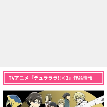
TVアニメ『デュラララ!!×2』作品情報