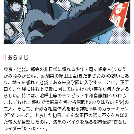
サイモン・ブレジネ
マックス・サンドシ
フ
ェルト
声優：黒田崇矢
声優：小野坂昌也
あらすじ
東京・池袋。都会の非日常に憧れる少年・竜ヶ峰帝人(りゅう
がみねみかど)は、幼馴染の紀田正臣(きだまさおみ)の誘いもあ
り、地元を離れて池袋にある来良学園に入学することに。正臣
曰く、池袋に住む上で敵に回してはいけない存在が何人かいる
らしい。特には、喧嘩上等のチンピラ・平和島静雄(へいわじ
ましずお)と、趣味で情報屋を営む折原臨也(おりはらいざや)の
二人。そして、奇妙な組織体系を取る詳細不明のカラーギャン
グ“ダラーズ“。上京した初日、そんな正臣の話に不安をおぼえ
た帝人が目撃したのは、漆黒のバイクを駆る都市伝説“首なし
ライダー”だった……。