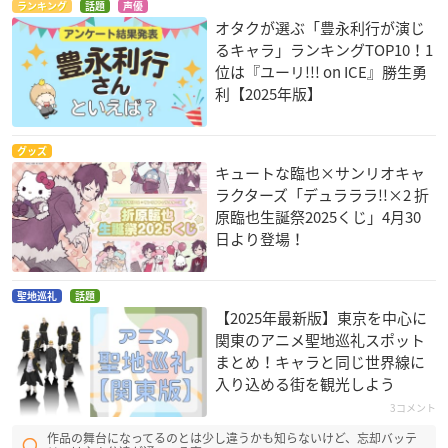
ランキング
話題
声優
オタクが選ぶ「豊永利行が演じ
るキャラ」ランキングTOP10！1
位は『ユーリ!!! on ICE』勝生勇
利【2025年版】
グッズ
キュートな臨也×サンリオキャ
ラクターズ「デュラララ!!×2 折
原臨也生誕祭2025くじ」4月30
日より登場！
聖地巡礼
話題
【2025年最新版】東京を中心に
関東のアニメ聖地巡礼スポット
まとめ！キャラと同じ世界線に
入り込める街を観光しよう
3コメント
作品の舞台になってるのとは少し違うかも知らないけど、忘却バッテ