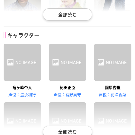
神谷浩史
小野大輔
福山潤
キャラクター
折原臨也
平和島静雄
岸谷新羅
中村悠一
梶裕貴
高垣彩陽
竜ヶ峰帝人
紀田正臣
園原杏里
門田京平
遊馬崎ウォーカー
狩沢絵理華
声優：豊永利行
声優：宮野真守
声優：花澤香菜