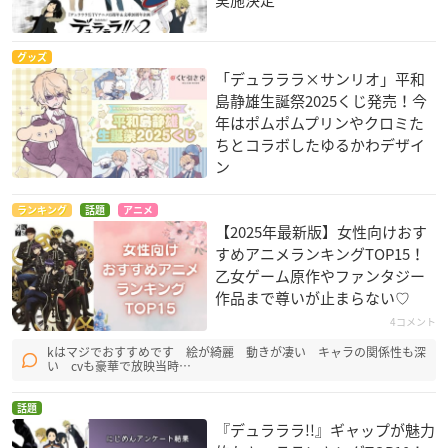
実施決定
グッズ
「デュラララ×サンリオ」平和
島静雄生誕祭2025くじ発売！今
年はポムポムプリンやクロミた
ちとコラボしたゆるかわデザイ
ン
ランキング
話題
アニメ
【2025年最新版】女性向けおす
すめアニメランキングTOP15！
乙女ゲーム原作やファンタジー
作品まで尊いが止まらない♡
4コメント
kはマジでおすすめです 絵が綺麗 動きが凄い キャラの関係性も深
い cvも豪華で放映当時…
話題
『デュラララ!!』ギャップが魅力