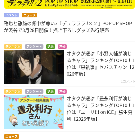
イベント
ニュース
臨也と静雄の背中が尊い♪『デュラララ!!×２』POP UP SHOP
が渋谷で8月28日開催！描き下ろしグッズ先行販売
ランキング
アンケート
話題
声優
オタクが選ぶ「小野大輔が演じ
るキャラ」ランキングTOP10！1
位は『黒執事』セバスチャン【2
026年版】
1コメント
ランキング
アンケート
話題
声優
オタクが選ぶ「豊永利行が演じ
るキャラ」ランキングTOP10！1
位は『ユーリ!!! on ICE』勝生勇
利【2026年版】
ニュース