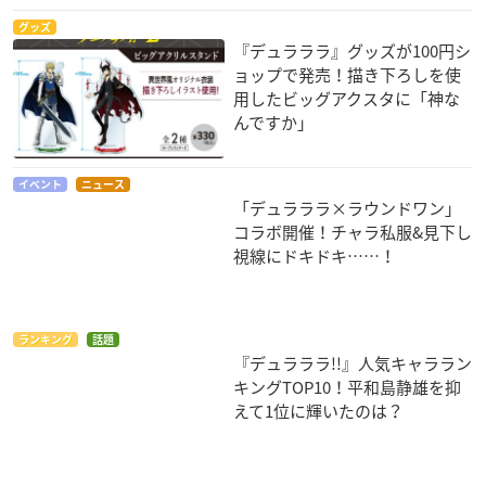
グッズ
『デュラララ』グッズが100円シ
ョップで発売！描き下ろしを使
用したビッグアクスタに「神な
んですか」
イベント
ニュース
「デュラララ×ラウンドワン」
コラボ開催！チャラ私服&見下し
視線にドキドキ……！
ランキング
話題
『デュラララ!!』人気キャララン
キングTOP10！平和島静雄を抑
えて1位に輝いたのは？