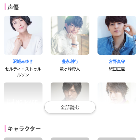
声優
沢城みゆき
豊永利行
宮野真守
セルティ・ストゥル
竜ヶ峰帝人
紀田正臣
ルソン
花澤香菜
神谷浩史
小野大輔
キャラクター
園原杏里
折原臨也
平和島静雄