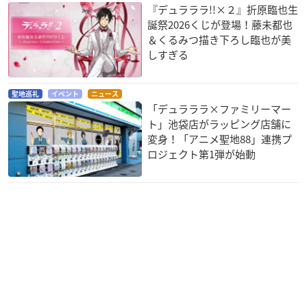
『デュラララ!!×２』折原臨也生
誕祭2026くじが登場！藤未都也
＆くるみつ描き下ろし臨也が美
しすぎる
聖地巡礼
イベント
ニュース
「デュラララ×ファミリーマー
ト」池袋店がラッピング店舗に
変身！「アニメ聖地88」連携プ
ロジェクト第1弾が始動