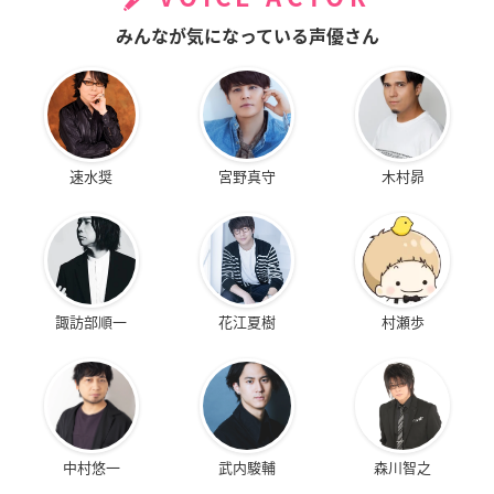
みんなが気になっている声優さん
速水奨
宮野真守
木村昴
諏訪部順一
花江夏樹
村瀬歩
中村悠一
武内駿輔
森川智之