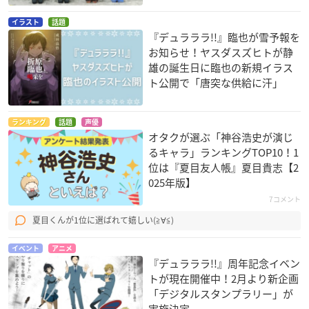
イラスト
話題
『デュラララ!!』臨也が雪予報を
お知らせ！ヤスダスズヒトが静
雄の誕生日に臨也の新規イラス
ト公開で「唐突な供給に汗」
ランキング
話題
声優
オタクが選ぶ「神谷浩史が演じ
るキャラ」ランキングTOP10！1
位は『夏目友人帳』夏目貴志【2
025年版】
7コメント
夏目くんが1位に選ばれて嬉しい(≧∀≦)
イベント
アニメ
『デュラララ!!』周年記念イベン
トが現在開催中！2月より新企画
「デジタルスタンプラリー」が