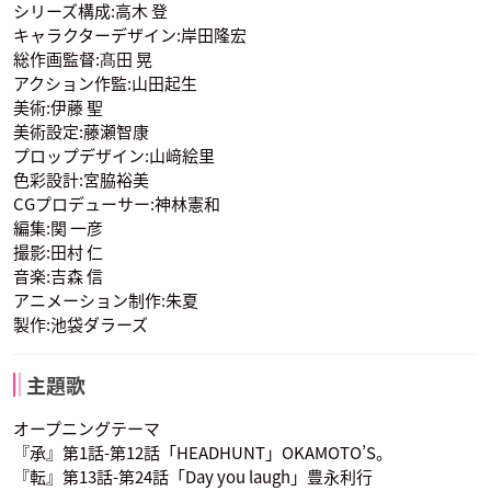
シリーズ構成:高木 登
キャラクターデザイン:岸田隆宏
総作画監督:髙田 晃
アクション作監:山田起生
美術:伊藤 聖
M・A・O
小野友樹
山口勝平
岸谷新羅
門田京平
遊馬崎ウォーカー
ヴァローナ
六条千景
赤林海月
美術設定:藤瀬智康
声優：福山潤
声優：中村悠一
声優：梶裕貴
プロップデザイン:山﨑絵里
色彩設計:宮脇裕美
CGプロデューサー:神林憲和
編集:関 一彦
撮影:田村 仁
音楽:吉森 信
アニメーション制作:朱夏
金元寿子
喜多村英梨
岸尾だいすけ
狩沢絵理華
渡草三郎
黒沼青葉
製作:池袋ダラーズ
折原九瑠璃
折原舞流
平和島 幽
声優：高垣彩陽
声優：寺島拓篤
声優：下野紘
主題歌
オープニングテーマ
『承』第1話-第12話「HEADHUNT」OKAMOTO’S。
『転』第13話-第24話「Day you laugh」豊永利行