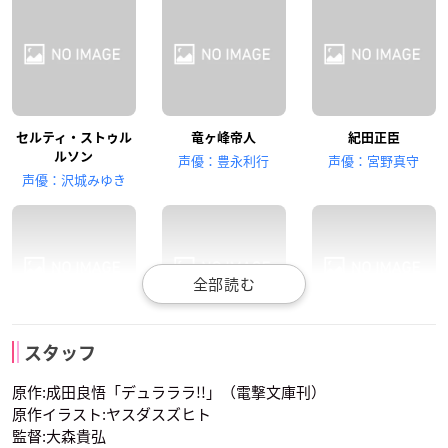
セルティ・ストゥル
竜ヶ峰帝人
紀田正臣
福山潤
中村悠一
梶裕貴
ルソン
声優：豊永利行
声優：宮野真守
岸谷新羅
門田京平
遊馬崎ウォーカー
声優：沢城みゆき
高垣彩陽
寺島拓篤
下野紘
園原杏里
折原臨也
平和島静雄
スタッフ
狩沢絵理華
渡草三郎
黒沼青葉
声優：花澤香菜
声優：神谷浩史
声優：小野大輔
原作:成田良悟「デュラララ!!」（電撃文庫刊）
原作イラスト:ヤスダスズヒト
監督:大森貴弘