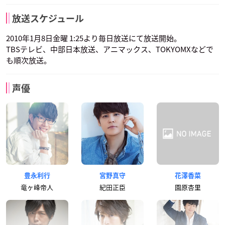
放送スケジュール
2010年1月8日金曜 1:25より毎日放送にて放送開始。
TBSテレビ、中部日本放送、アニマックス、TOKYOMXなどで
も順次放送。
声優
豊永利行
宮野真守
花澤香菜
竜ヶ峰帝人
紀田正臣
園原杏里