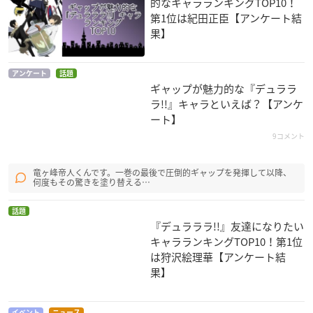
的なキャラランキングTOP10！
第1位は紀田正臣【アンケート結
果】
アンケート
話題
ギャップが魅力的な『デュララ
ラ!!』キャラといえば？【アンケ
ート】
9コメント
竜ヶ峰帝人くんです。一巻の最後で圧倒的ギャップを発揮して以降、
何度もその驚きを塗り替える…
話題
『デュラララ!!』友達になりたい
キャラランキングTOP10！第1位
は狩沢絵理華【アンケート結
果】
イベント
ニュース