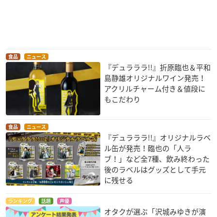
食品
ニュース
『デュラララ!!』折原臨也＆平和
島静雄オリジナルワイン発売！
アクリルチャーム付き＆値段に
もこだわり
食品
ニュース
『デュラララ!!』オリジナルラベ
ル缶が発売！臨也の「人ラ
ブ！」など全7種、飲み終わった
後のラベルはグッズとして手元
に残せる
ランキング
話題
声優
オタクが選ぶ「沢城みゆきが演