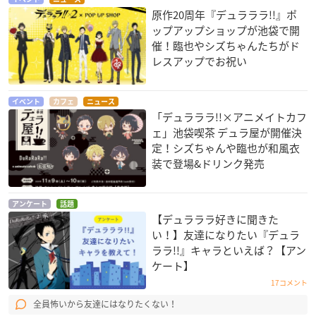
原作20周年『デュラララ!!』ポ
ップアップショップが池袋で開
催！臨也やシズちゃんたちがド
レスアップでお祝い
イベント
カフェ
ニュース
「デュラララ!!×アニメイトカフ
ェ」池袋喫茶 デュラ屋が開催決
定！シズちゃんや臨也が和風衣
装で登場&ドリンク発売
アンケート
話題
【デュラララ好きに聞きた
い！】友達になりたい『デュラ
ララ!!』キャラといえば？【アン
ケート】
17コメント
全員怖いから友達にはなりたくない！