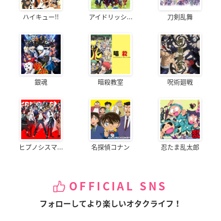
ハイキュー!!
アイドリッシ...
刀剣乱舞
銀魂
暗殺教室
呪術廻戦
ヒプノシスマ...
名探偵コナン
忍たま乱太郎
OFFICIAL SNS
フォローしてより楽しいオタクライフ！