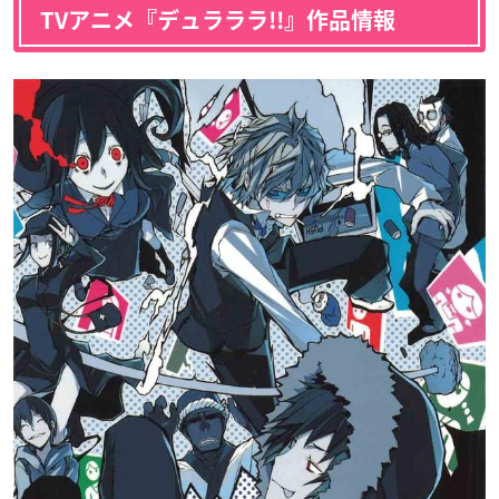
TVアニメ『デュラララ!!』作品情報
黒田崇矢
小野坂昌也
矢霧波江
張間美香
三ヶ島沙樹
サイモン・ブレジネ
マックス・サンドシ
声優：小林沙苗
声優：伊瀬茉莉也
声優：福圓美里
フ
ェルト
田中トム
四木春也
葛原金之助
声優：小西克幸
声優：大塚芳忠
声優：藤原啓治