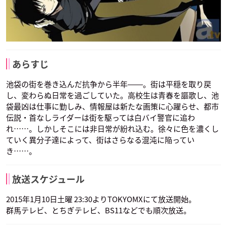
あらすじ
池袋の街を巻き込んだ抗争から半年――。街は平穏を取り戻
し、変わらぬ日常を過ごしていた。高校生は青春を謳歌し、池
袋最凶は仕事に勤しみ、情報屋は新たな画策に心躍らせ、都市
伝説・首なしライダーは街を駆っては白バイ警官に追わ
れ……。しかしそこには非日常が紛れ込む。徐々に色を濃くし
ていく異分子達によって、街はさらなる混沌に陥ってい
き……。
放送スケジュール
2015年1月10日土曜 23:30よりTOKYOMXにて放送開始。
群馬テレビ、とちぎテレビ、BS11などでも順次放送。