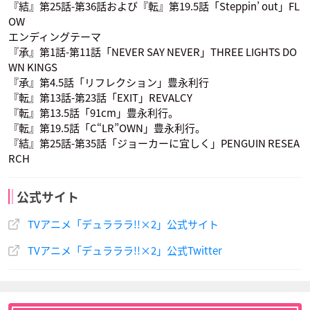
『結』第25話-第36話および『転』第19.5話「Steppin’ out」FL
OW
藤田咲
大塚明夫
堀江一眞
ヴァローナ
六条千景
赤林海月
エンディングテーマ
聖辺ルリ
岸谷森厳
矢霧誠二
声優：M・A・O
声優：小野友樹
声優：山口勝平
『承』第1話-第11話「NEVER SAY NEVER」THREE LIGHTS DO
WN KINGS
『承』第4.5話「リフレクション」豊永利行
『転』第13話-第23話「EXIT」REVALCY
『転』第13.5話「91cm」豊永利行。
『転』第19.5話「C“LR”OWN」豊永利行。
『結』第25話-第35話「ジョーカーに宜しく」PENGUIN RESEA
RCH
小林沙苗
伊瀬茉莉也
福圓美里
折原九瑠璃
折原舞流
平和島 幽
矢霧波江
張間美香
三ヶ島沙樹
声優：金元寿子
声優：喜多村英梨
声優：岸尾だいすけ
公式サイト
TVアニメ「デュラララ!!×2」公式サイト
TVアニメ「デュラララ!!×2」公式Twitter
小西克幸
大塚芳忠
藤原啓治
聖辺ルリ
岸谷森厳
矢霧誠二
田中トム
四木春也
葛原金之助
声優：藤田咲
声優：大塚明夫
声優：堀江一眞