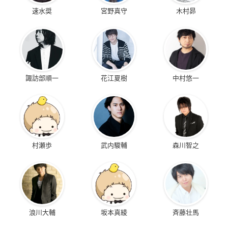
速水奨
宮野真守
木村昴
諏訪部順一
花江夏樹
中村悠一
村瀬歩
武内駿輔
森川智之
浪川大輔
坂本真綾
斉藤壮馬