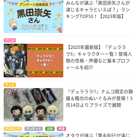
みんなが選ぶ「黒田崇矢さんが
演じるキャラといえば？」ラン
キングTOP10！【2023年版】
アニメ
【2025年最新版】『デュララ
ラ‼︎』キャラクター一覧！登場人
物の性格・声優など基本プロフ
ィールを紹介
グッズ
『デュラララ!!』ナムコ限定の静
雄＆臨也のぬいぐるみが登場！3
月14日よりプライズで展開
ランキング
アンケート
話題
声優
オタクが選ぶ「豊永利行が演じ