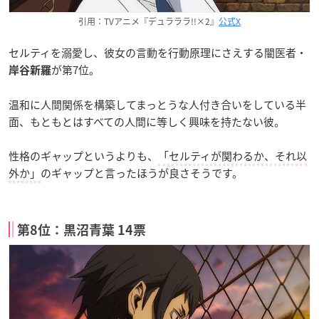
引用：TVアニメ『デュラララ!!×2』
公式X
セルティを溺愛し、彼女の言動を行動原理にさえする闇医者・
が第7位。
岸谷新羅
温和に人間関係を構築してまっとうな人付き合いをしている半
面、もともとはすべての人間に等しく興味を持たない彼。
性格のギャップというよりも、
「セルティが関わるか、それ以
外か」
のギャップと言ったほうが良さそうです。
第8位：黒沼青葉 14票