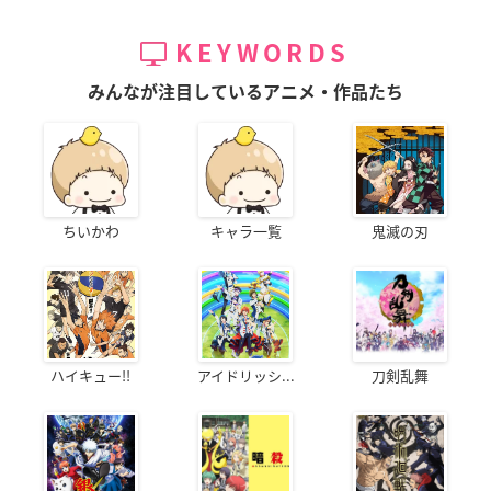
KEYWORDS
みんなが注目しているアニメ・作品たち
ちいかわ
キャラ一覧
鬼滅の刃
ハイキュー!!
アイドリッシ...
刀剣乱舞