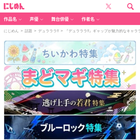
に
じ
め
ん
作品名
声優
舞台俳優
作者名
にじめん
>
話題
>
デュラララ!!
> 『デュラララ!!』ギャップが魅力的なキャラ