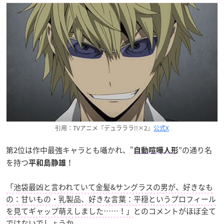
引用：TVアニメ『デュラララ!!×2』
公式X
第2位は作中最強キャラとも囁かれ、“
”の通り名
自動喧嘩人形
を持つ
！
平和島静雄
「池袋最凶と言われていて金髪&サングラスの男が、好きなも
の：甘いもの・乳製品、好きな言葉：平穏というプロフィール
を見てギャップ萌えしました……！」
とのコメントがほぼ全て
ではないでしょうか。