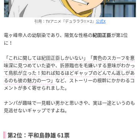
引用：TVアニメ『デュラララ!!×2』
公式X
竜ヶ峰帝人の幼馴染であり、陽気な性格の
が第1位
紀田正臣
に！
「これに関しては紀田正臣しかいない」「黄色のスカーフを意
味深に見つめていた姿や、折原臨也を毛嫌いする意味がわかっ
て鳥肌が立った！知れば知るほどギャップのどんでん返しがあ
るのも彼の魅力の一つ」
など、ストーリーの根幹にかかわるコ
メントが多く寄せられました。
ナンパが趣味で一見軽い男かと思いきや、実は一途というのも
見逃せないギャップですよね。
第2位：平和島静雄 61票