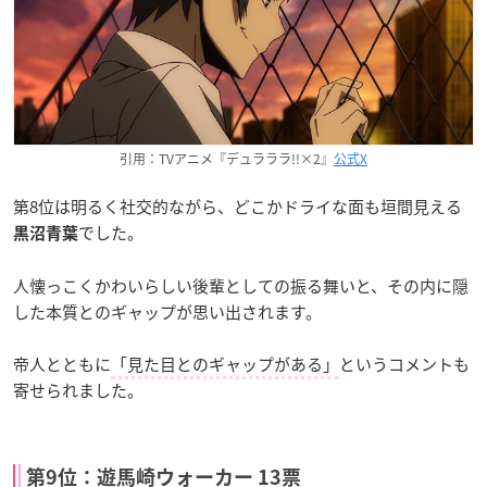
引用：TVアニメ『デュラララ!!×2』
公式X
第8位は明るく社交的ながら、どこかドライな面も垣間見える
でした。
黒沼青葉
人懐っこくかわいらしい後輩としての振る舞いと、その内に隠
した本質とのギャップが思い出されます。
帝人とともに
「見た目とのギャップがある」
というコメントも
寄せられました。
第9位：遊馬崎ウォーカー 13票