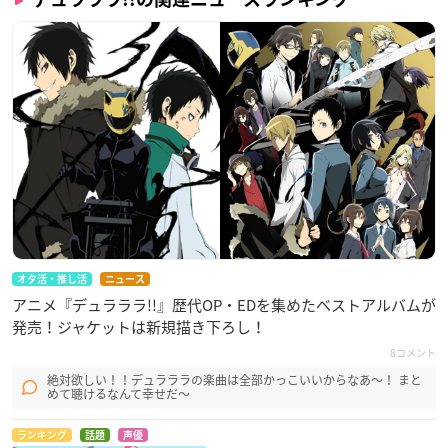
オタ活・推し活
ニュース
アニメ『デュラララ!!』歴代OP・EDを集めたベストアルバムが
発売！ジャケットは新規描き下ろし！
8コメント
絶対欲しい！！デュラララの楽曲は全部かっこいいからなあ～！ まと
めて聴けるなんて幸せだ～
ランキング
話題
声優