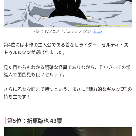
引用：TVアニメ『デュラララ!!×2』
公式X
第4位には本作の主人公である首なしライダー、
セルティ・ス
が選ばれました。
トゥルルソン
見た目からもわかる明確な怪異でありながら、作中きっての常
識人で面倒見も良いセルティ。
さらに乙女な面まで持つという、まさに
の
“魅力的なギャップ”
持ち主です！
第5位：折原臨也 43票