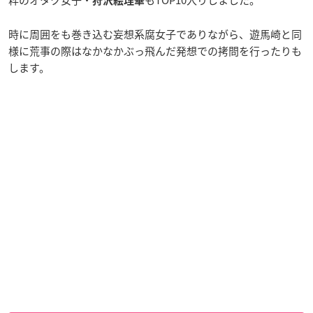
粋のオタク女子・
もTOP10入りしました。
狩沢絵理華
時に周囲をも巻き込む妄想系腐女子でありながら、遊馬崎と同
様に荒事の際はなかなかぶっ飛んだ発想での拷問を行ったりも
します。