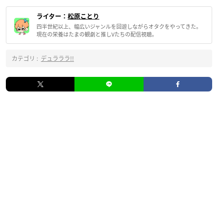
ライター：
松原ことり
四半世紀以上、幅広いジャンルを回遊しながらオタクをやってきた。
現在の栄養はたまの観劇と推しVたちの配信視聴。
カテゴリ :
デュラララ!!