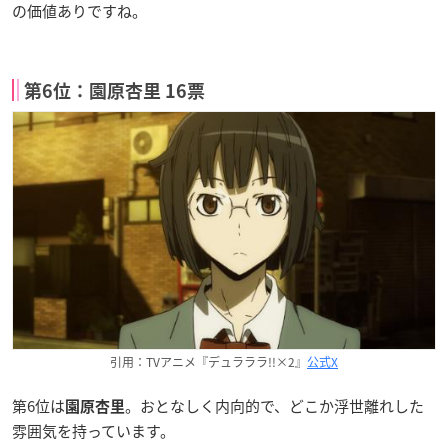
の価値ありですね。
第6位：園原杏里 16票
引用：TVアニメ『デュラララ!!×2』
公式X
第6位は
。おとなしく内向的で、どこか浮世離れした
園原杏里
雰囲気を持っています。