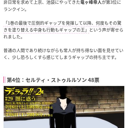
非日常を求めて上京、池袋にやってきた
が第3位に
竜ヶ峰帝人
ランクイン。
「1巻の最後で圧倒的ギャップを発揮して以降、何度もその驚
きを塗り替える中身も行動もギャップの王」
という声が寄せら
れました。
普通の人間であり続けながらも常人が持ち得ない面を見せてい
く、少し恐ろしくすら感じてしまうギャップの持ち主です。
第4位：セルティ・ストゥルルソン 48票