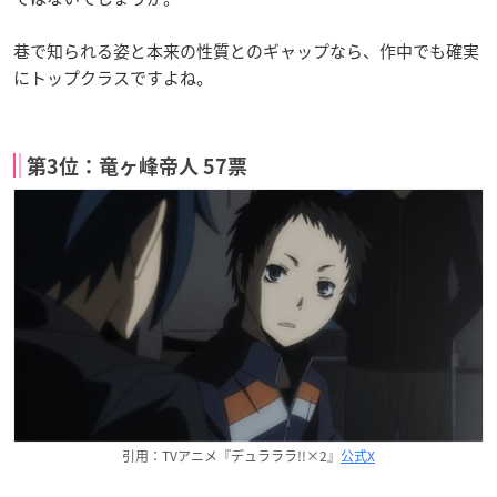
巷で知られる姿と本来の性質とのギャップなら、作中でも確実
にトップクラスですよね。
第3位：竜ヶ峰帝人 57票
引用：TVアニメ『デュラララ!!×2』
公式X