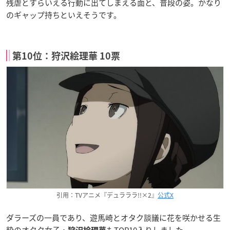
残虐とすらいえる行動に出てしまえる面と、普段の姿。かなり
のギャップ持ちといえそうです。
第10位：狩沢絵理華 10票
引用：TVアニメ『デュラララ!!×2』
公式X
ダラーズの一員であり、遊馬崎とオタク談議に花を咲かせる生