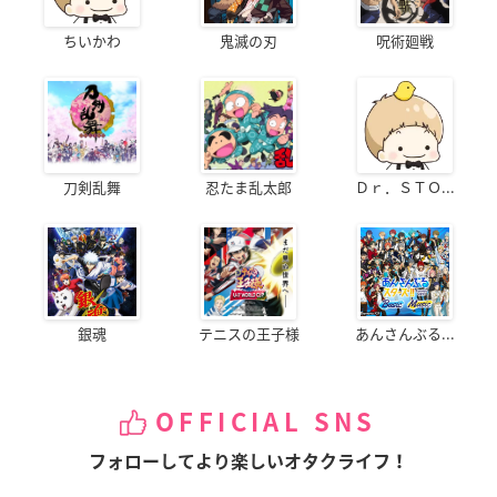
ちいかわ
鬼滅の刃
呪術廻戦
刀剣乱舞
忍たま乱太郎
Ｄｒ．ＳＴＯ...
銀魂
テニスの王子様
あんさんぶる...
OFFICIAL SNS
フォローしてより楽しいオタクライフ！