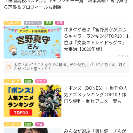
『桜蘭高校ホスト部』キャラクター一覧 坂本真綾・宮野真守
ら声優＆プロフィールも網羅
ランキング
アンケート
話題
声優
オタクが選ぶ「宮野真守が演じ
るキャラ」ランキングTOP10！1
位は『文豪ストレイドッグス』
太宰治【2026年版】
9コメント
太宰さん1位！こんなかでは最推しだから嬉しい！ 2位が月くん！月く
んが1位だと思ってた！
ランキング
話題
アニメ
「ボンズ（BONES）」制作の人
気アニメランキングTOP10！作
画や評判・制作アニメ一覧も
ランキング
話題
声優
みんなが選ぶ「鈴村健一さんが