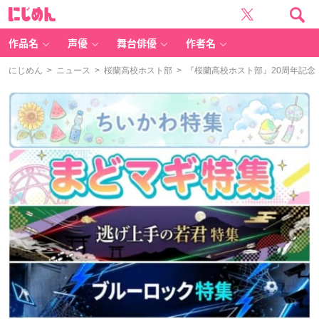
に
じ
め
ん
作品名
声優
舞台俳優
作者名
にじめん
>
ニュース
>
桜蘭高校ホスト部
> 『桜蘭高校ホスト部』20周年記念「