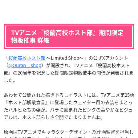
TVアニメ『桜蘭高校ホスト部』期間限定
物販催事 詳細
「
桜蘭高校ホスト部
～Limited Shop～」の公式Xアカウント
（
@Ouran_Lshop
）が開設され、TVアニメ『桜蘭高校ホスト
部』の20周年を記念した期間限定物販催事の開催が発表されま
した。
あわせて公開された描き下ろしイラストには、TVアニメ第25話
『ホスト部解散宣言』に登場したウェイター風の衣装をまとっ
たハルヒたちの姿が。バラに囲まれたピンクの華やかなビジュ
アルは、ホスト部らしさ全開でたまりませんね。
原画はTVアニメでキャラクターデザイン・総作画監督を担当し