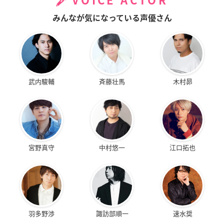
VOICE ACTOR
みんなが気になっている声優さん
武内駿輔
斉藤壮馬
木村昴
宮野真守
中村悠一
江口拓也
羽多野渉
諏訪部順一
速水奨