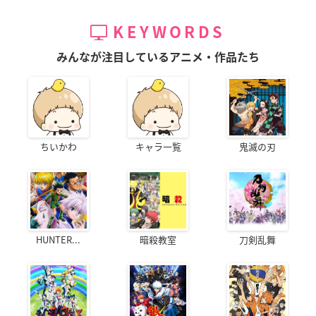
KEYWORDS
みんなが注目しているアニメ・作品たち
ちいかわ
キャラ一覧
鬼滅の刃
HUNTER...
暗殺教室
刀剣乱舞