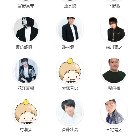
宮野真守
速水奨
下野紘
諏訪部順一
鈴村健一
森川智之
花江夏樹
大塚芳忠
稲田徹
村瀬歩
斉藤壮馬
三宅健太