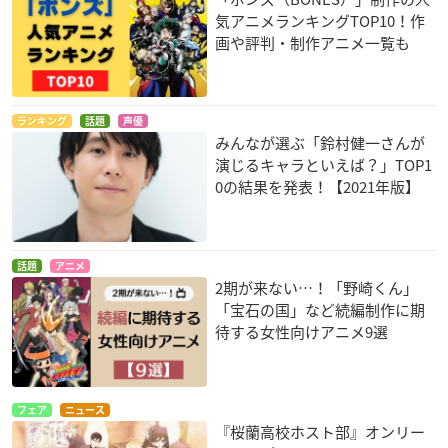
気アニメランキングTOP10！作
画や評判・制作アニメ一覧も
ランキング
話題
声優
みんなが選ぶ「鈴村健一さんが
演じるキャラといえば？」TOP1
0の結果を発表！【2021年版】
話題
アニメ
2期が来ない…！「野崎くん」
「宝石の国」など続編制作に期
待する女性向けアニメ9選
フェア
ニュース
『桜蘭高校ホスト部』オンリー