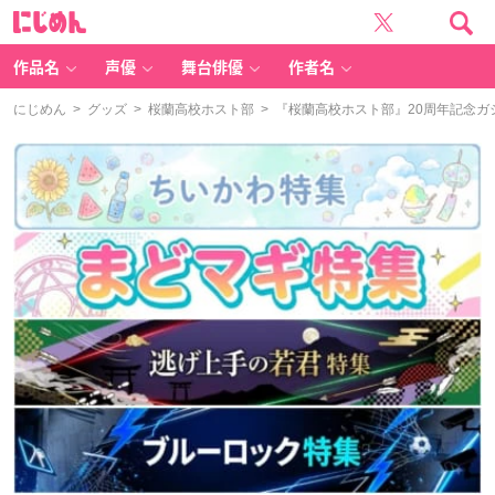
に
じ
め
ん
作品名
声優
舞台俳優
作者名
にじめん
>
グッズ
>
桜蘭高校ホスト部
> 『桜蘭高校ホスト部』20周年記念