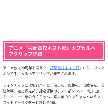
アニメ『桜蘭高校ホスト部』カプセルヘ
アクリップ詳細
アニメ放送20周年を迎えた『
桜蘭高校ホスト部
』から、ガシャ
ポンで手に入るヘアクリップが発売されます。
ラインナップには藤岡ハルヒ、須王環、鳳鏡夜、常陸院光、常
陸院馨、埴之塚光邦、銛之塚崇のホスト部メンバー7名に加
え、ハニー先輩のうさちゃん、環先輩のクマちゃんというマス
コットキャラクターも含む全9種。