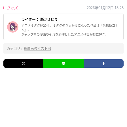
2026年01月12日 18:28
グッズ
ライター：
渡辺せせり
アニメオタク歴20年。オタクのきっかけになった作品は『名探偵コナ
ン』。
ジャンプ系の漫画やそれを原作としたアニメ作品が特に好き。
カテゴリ :
桜蘭高校ホスト部