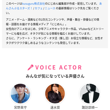
このページは
kusuguru株式会社
のにじめん編集部が作成・配信しています。
あ
んさんぶるスターズ！
/
カフェ
/
ニュース
の最新情報はリンク先をご覧くださ
い。
アニメ・ゲーム・漫画などの2次元コンテンツや、声優・舞台・俳優などの情
報・話題をお届けする情報メディア「にじめん」。
女性向けアニメをはじめ、少年アニメやキャラクター作品、VTuberなどストリー
マーにも幅を広げ、オタクが気になる情報を幅広くお届けしています。
さらに、アンケート・ランキング・オタ活（推し活）お役立ち情報など、女性オ
タクがワクワク楽しめるようなコンテンツも発信しています。
VOICE ACTOR
みんなが気になっている声優さん
宮野真守
速水奨
諏訪部順一