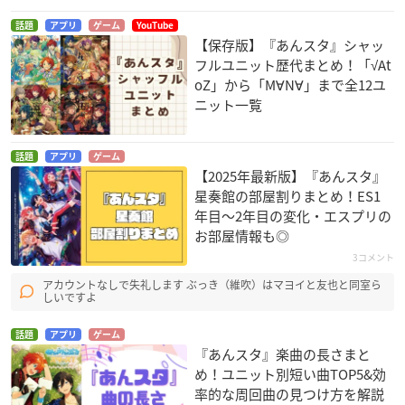
話題
アプリ
ゲーム
YouTube
【保存版】『あんスタ』シャッ
フルユニット歴代まとめ！「√At
oZ」から「M∀N∀」まで全12ユ
ニット一覧
話題
アプリ
ゲーム
【2025年最新版】『あんスタ』
星奏館の部屋割りまとめ！ES1
年目〜2年目の変化・エスプリの
お部屋情報も◎
3コメント
アカウントなしで失礼します ぶっき（維吹）はマヨイと友也と同室ら
しいですよ
話題
アプリ
ゲーム
『あんスタ』楽曲の長さまと
め！ユニット別短い曲TOP5&効
率的な周回曲の見つけ方を解説