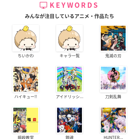
KEYWORDS
みんなが注目しているアニメ・作品たち
ちいかわ
キャラ一覧
鬼滅の刃
ハイキュー!!
アイドリッシ...
刀剣乱舞
暗殺教室
銀魂
HUNTER...