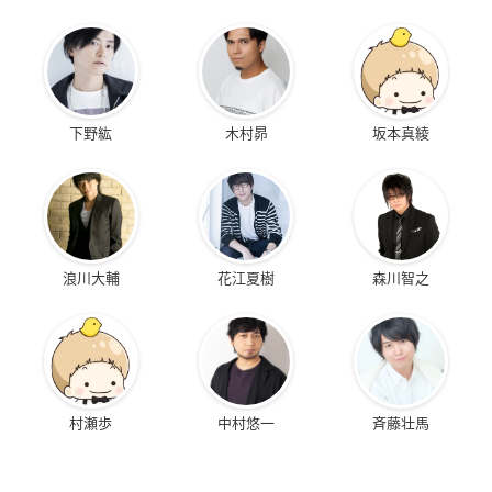
下野紘
木村昴
坂本真綾
浪川大輔
花江夏樹
森川智之
村瀬歩
中村悠一
斉藤壮馬