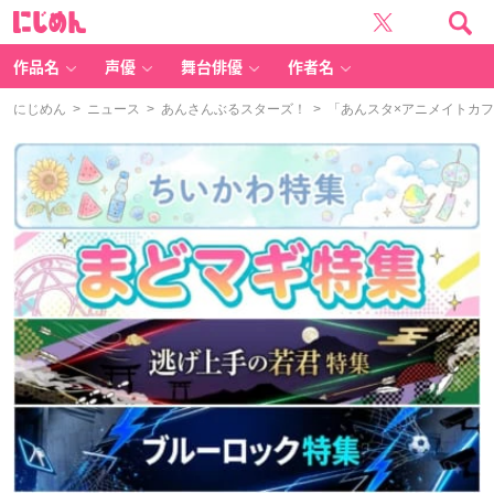
に
じ
め
ん
作品名
声優
舞台俳優
作者名
にじめん
>
ニュース
>
あんさんぶるスターズ！
> 「あんスタ×アニメイトカフェ