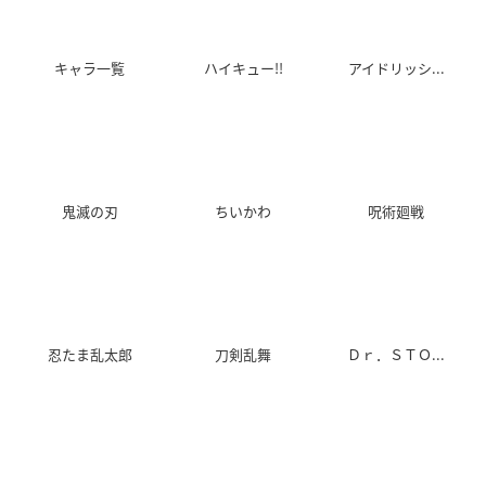
真剣で私に恋しなさ
ぬらりひょんの孫 千
SKET DANCE（スケ
キャラ一覧
ハイキュー!!
アイドリッシ...
い!!
年魔京
ットダンス）
井上準
鴆
笛吹和義（スイッ
チ）
鬼滅の刃
ちいかわ
呪術廻戦
まりあ†ほりっく あ
銀魂'(第2期)
殿といっしょ ～眼帯
らいぶ
の野望～
坂田銀時
鼎藤一郎
伊達成実
忍たま乱太郎
刀剣乱舞
Ｄｒ．ＳＴＯ...