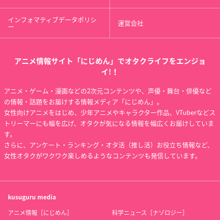
スーパーロボット大
ぬらりひょんの孫
殿といっしょ
戦OG -ジ・インスペ
鶴
伊達成実
インフォマティブデータポリシ
クター-
運営会社
ー
ブルックリン・ラッ
クフィールド
アニメ情報サイト「にじめん」でオタクライフをエンジョ
イ!！
アニメ・ゲーム・漫画などの2次元コンテンツや、声優・舞台・俳優など
の情報・話題をお届けする情報メディア「にじめん」。
女性向けアニメをはじめ、少年アニメやキャラクター作品、VTuberなどス
トリーマーにも幅を広げ、オタクが気になる情報を幅広くお届けしていま
伝説の勇者の伝説
荒川アンダー ザ ブリ
夏のあらし!春夏冬中
す。
ッジ
ルシル・エリス
山代武士
さらに、アンケート・ランキング・オタ活（推し活）お役立ち情報など、
星
女性オタクがワクワク楽しめるようなコンテンツも発信しています。
kusuguru
media
アニメ情報［にじめん］
科学ニュース［ナゾロジー］