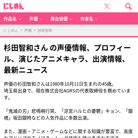
に
じ
め
ん
作品名
声優
舞台俳優
作者名
にじめん
>
声優
> 杉田智和
杉田智和さん の声優情報、プロフィー
ル、演じたアニメキャラ、出演情報、
最新ニュース
声優の杉田智和さんは1980年10月11日生まれの45歳。
埼玉県出身で、現在株式会社AGRSの代表取締役を務めていま
す。
「鬼滅の刃」悲鳴嶼行冥、「涼宮ハルヒの憂鬱」キョン、「銀
魂」坂田銀時などの人気作品に多数出演。
また、漫画・アニメ・ゲームなどに関する知識が豊富で、高度