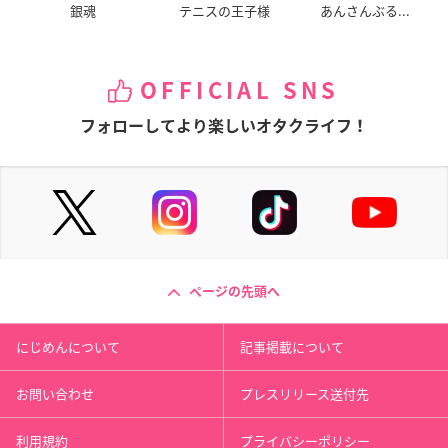
銀魂
テニスの王子様
あんさんぶる...
俺たちに翼はない
べるぜバブ
咎狗の血
DJコンドル
神崎一
ケイスケ
OFFICIAL SNS
フォローしてより楽しいオタクライフ！
それでも町は廻って
荒川アンダー ザ ブリ
えむえむっ!
いる
ッジ×ブリッジ
道明寺店長
森秋夏彦
星
ページの先頭へ
にじめんについて
記事掲載について
お問い合わせ
プレスリリース送付先
利用規約
プライバシーポリシー