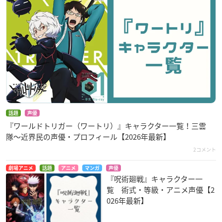
銀魂 ポロリ篇
イケメン戦国◆時は
時間の支配者
かけるが恋は始まら
坂田銀時
スネーク
ない
織田信長
話題
声優
『ワールドトリガー（ワートリ）』キャラクター一覧！三雲
隊〜近界民の声優・プロフィール【2026年最新】
2コメント
DIVE!!
アホガール
妖怪アパートの幽雅
な日常
山田篤彦
阿久津明
劇場アニメ
話題
アニメ
マンガ
声優
古本屋
『呪術廻戦』キャラクター一
覧 術式・等級・アニメ声優【2
026年最新】