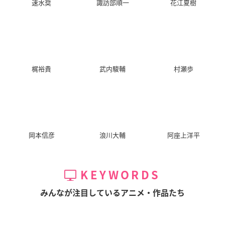
速水奨
諏訪部順一
花江夏樹
つり球
ファイ・ブレイン 神
緋色の欠片 ～逃れら
のパズル 第2シリー
れない運命～
アキラ・アガルカー
ズ
ル・山田
鬼崎拓磨
ピノクル
梶裕貴
武内駿輔
村瀬歩
妖狐×僕SS（いぬぼ
男子高校生の日常
境界線上のホライゾ
岡本信彦
浪川大輔
阿座上洋平
くシークレットサー
ン
ヒデノリ
ビス）
立花・宗茂
青鬼院蜻蛉
KEYWORDS
みんなが注目しているアニメ・作品たち