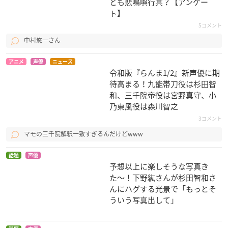
とも悲鳴嶼行冥？【アンケー
ト】
美男高校地球防衛部
うわばきクック
バディ・コンプレッ
LOVE！
クス 完結編 -あの空
空き缶
5コメント
に還る未来で-
箱根強羅
中村悠一さん
リー・コンラッド
アニメ
声優
ニュース
令和版『らんま1/2』新声優に期
待高まる！九能帯刀役は杉田智
和、三千院帝役は宮野真守、小
乃東風役は森川智之
3コメント
テラフォーマーズ ア
信長協奏曲
魔法科高校の劣等生
マモの三千院解釈一致すぎるんだけどwww
ネックス1号編
足利義昭
桐原武明
蛭間一郎
話題
声優
予想以上に楽しそうな写真き
た〜！下野紘さんが杉田智和さ
んにハグする光景で「もっとそ
ういう写真出して」