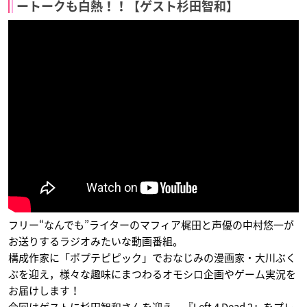
ートークも白熱！！【ゲスト杉田智和】
PERSONA5 the Ani
されど罪人は竜と踊
俺たちゃ妖怪人間G
mation
る
ベム
喜多川祐介
レメディウス
だがしかし2
銀魂 銀ノ魂篇
七つの大罪 戒めの復
フリー“なんでも”ライターのマフィア梶田と声優の中村悠一が
活
紅豊
坂田銀時
お送りするラジオみたいな動画番組。
エスカノール
構成作家に「ポプテピピック」でおなじみの漫画家・大川ぶく
ぶを迎え，様々な趣味にまつわるオモシロ企画やゲーム実況を
お届けします！