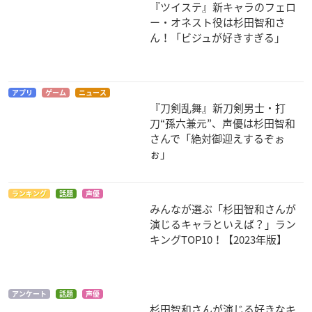
『ツイステ』新キャラのフェロ
ー・オネスト役は杉田智和さ
ぎんぎつね
ポケットモンスター
戦姫絶唱シンフォギ
ん！「ビジュが好きすぎる」
THE ORIGIN
アG
桐島清志郎
タケシ
ウェル博士
アプリ
ゲーム
ニュース
『刀剣乱舞』新刀剣男士・打
刀“孫六兼元”、声優は杉田智和
さんで「絶対御迎えするぞぉ
ぉ」
義風堂々!! 兼続と慶
あいうら
翠星のガルガンティ
次
ア
松野先生
ランキング
話題
声優
井伊直政
チェインバー
みんなが選ぶ「杉田智和さんが
演じるキャラといえば？」ラン
キングTOP10！【2023年版】
アンケート
話題
声優
杉田智和さんが演じる好きなキ