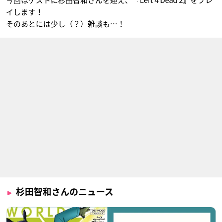
今回はゲストに杉田智和さんを迎え、『Left 4 Dead 2』をプレ
イします！
そのあとには少し（？）雑談も…！
ポプテピピック
新幹線変形ロボ シン
働くお兄さん！
カリオン THE ANIM
ピピ美（5話Bパー
名前を呼んではいけ
ATION
ト）
ないその動物
速杉ホクト
3月のライオン 第2シ
クラシカロイド 第2
俺たちゃ妖怪人間
リーズ
シリーズ
ベム
三角龍雪
ベートーヴェン
杉田智和さんのニュース