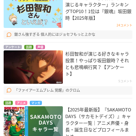
演じるキャラクター」ランキン
グTOP10！1位は『銀魂』坂田銀
初恋モンスター
D.Gray-man HALLO
マギ シンドバッドの
時【2025年版】
W
冒険
三宮銀次郎
リーバー・ウェンハ
ドラコーン
24コメント
ム
銀さん強すぎる 個人的にはジョセフもっと上かな
アンケート
話題
声優
杉田智和が演じる好きなキャラ
投票！やっぱり坂田銀時？それ
とも悲鳴嶼行冥？【アンケー
ト】
5コメント
坂本ですが？
バトルスピリッツ ダ
学戦都市アスタリス
ブルドライブ
ク 2nd SEASON
あっちゃん
「ファイアーエムブレム 覚醒」のクロム
茂上年男
ディルク・エーベル
ヴァイン
話題
アニメ
マンガ
【2025年最新版】『SAKAMOTO
DAYS（サカモトデイズ）』キャ
ラクター一覧｜アニメ声優・身
長・誕生日などプロフィールま