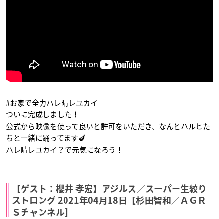
同居人はひざ、
賭ケグルイ××
七つの大罪 神々の逆
時々、頭のうえ。
鱗
豆生田楓
タロウ
エスカノール
#お家で全力ハレ晴レユカイ
ついに完成しました！
公式から映像を使って良いと許可をいただき、なんとハルヒた
ちと一緒に踊ってます🍆
ハレ晴レユカイ？で元気になろう！
蒼天の拳 REGENESI
ゴブリンスレイヤー
宇宙戦艦ティラミス
S（第2期）
Ⅱ
蜥蜴僧侶
シメオン・ナギット
マイバッハ・ヴィル
ヘルム
【ゲスト：櫻井 孝宏】アジルス／スーパー生絞り
ストロング 2021年04月18日【杉田智和／ＡＧＲ
Ｓチャンネル】