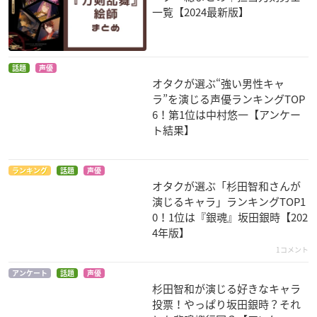
一覧【2024最新版】
ダイヤのA ‐SECON
長門有希ちゃんの消
バトルスピリッツ烈
D SEASON‐
失
火魂バーニングソウ
ル>
乾憲剛
キョン
話題
声優
宝緑院兼続
オタクが選ぶ“強い男性キャ
ラ”を演じる声優ランキングTOP
6！第1位は中村悠一【アンケー
ト結果】
ランキング
話題
声優
オタクが選ぶ「杉田智和さんが
演じるキャラ」ランキングTOP1
戦国無双
暗殺教室
新妹魔王の契約者
加藤清正
烏間惟臣
滝川八尋
0！1位は『銀魂』坂田銀時【202
4年版】
1コメント
アンケート
話題
声優
杉田智和が演じる好きなキャラ
投票！やっぱり坂田銀時？それ