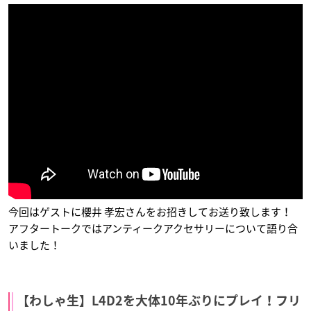
ハイスコアガール
Phantom in the Twi
働くお兄さん！の
light
２！
小学校の担任
トウリュウ
名前を呼んではいけ
ないその動物
今回はゲストに櫻井 孝宏さんをお招きしてお送り致します！
アフタートークではアンティークアクセサリーについて語り合
ゴーちゃん。～モコ
ヲタクに恋は難しい
蒼天の拳 REGENESI
いました！
と氷の上の約束～
S
樺倉太郎
タマリン長老
シメオン・ナギット
【わしゃ生】L4D2を大体10年ぶりにプレイ！フリ