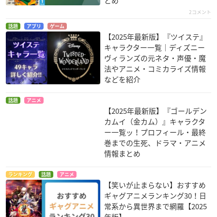
とめ
2コメント
話題
アプリ
ゲーム
テラフォーマーズ
影鰐-KAGEWANI-承
石膏ボーイズ
【2025年最新版】『ツイステ』
リベンジ
番場宗介
聖ジョルジョ
キャラクター一覧｜ディズニー
蛭間一郎
ヴィランズの元ネタ・声優・魔
法やアニメ・コミカライズ情報
などを紹介
話題
アニメ
【2025年最新版】『ゴールデン
カムイ（金カム）』キャラクタ
ー一覧ッ！プロフィール・最終
暗殺教室（第2期）
NORN9 ノルン+ノネ
新妹魔王の契約者 B
ット
URST
烏間惟臣
巻までの生死、ドラマ・アニメ
室星ロン
滝川八尋
情報まとめ
ランキング
話題
アニメ
【笑いが止まらない】おすすめ
ギャグアニメランキング30！日
常系から異世界まで網羅【2025
年版】