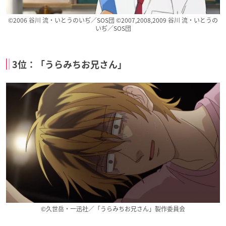
©2006 谷川 流・いとうのいぢ／SOS団 ©2007,2008,2009 谷川 流・いとうの
いぢ／SOS団
3位：「うらみちお兄さん」
群れなせ！シートン
文豪とアルケミス
犬と猫どっちも飼っ
学園
ト 〜審判ノ歯車〜
てると毎日たのしい
獅子野キング
坂口安吾
猫さま
真・中華一番！
スタンドマイヒーロ
食戟のソーマ 神ノ皿
ーズ PIECE OF TR
レオン
叡山枝津也
UTH
青山樹
©久世岳・一迅社／「うらみちお兄さん」製作委員会