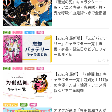
『鬼滅の刃』キャラクター一
覧・アニメ声優・鬼殺隊・柱・
うたの☆プリンスさ
PERSONA5 THE ANI
ダンガンロンパ3 -Th
鬼を呼吸／血鬼術つきで全網羅
まっ♪マジLOVEレジ
MATION THE DAY
e End of 希望ヶ峰学
ェンドスター
BREAKERS
園- （絶望編）
レイジング鳳
喜多川祐介
封印されし田中
話題
アニメ
マンガ
声優
【2026年最新版】『忘却バッテ
リー』キャラクター一覧｜声
優・身長・誕生日などプロフィ
ールまとめ
1コメント
美男高校地球防衛部
チア男子!!
タブー・タトゥー
話題
アニメ
ゲーム
声優
【2025年最新】『刀剣乱舞』キ
LOVE！LOVE！
溝口渉
トム=シュレッドフィ
ャラクター一覧｜刀剣男士117振
箱根強羅
ールド
の声優・刀派・絵師・アニメ情
報などを完全網羅
ランキング
話題
声優
オタクが選ぶ「杉田智和さんが