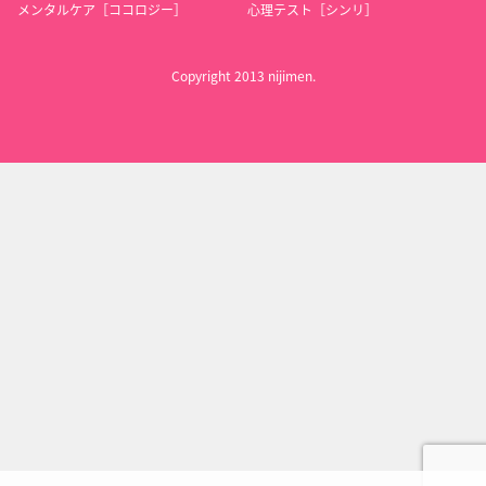
メンタルケア［ココロジー］
心理テスト［シンリ］
ミラクル☆トレイン
懺・さよなら絶望先
うみねこのなく頃に
～大江戸線へようこ
生
ロノウェ
そ～
一旧
Copyright 2013 nijimen.
都庁前
夏のあらし!
ヒゲぴよ
涼宮ハルヒの憂鬱
（第2期）
山代武士
加藤
キョン