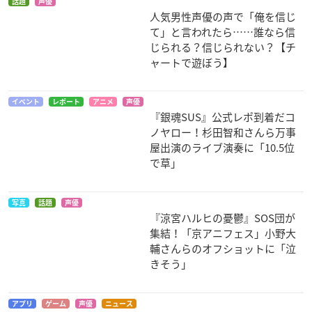
話題
声優
人気男性声優の声で「俺を信じ
それでも世界は美し
ノブナガ・ザ・フー
バディ・コンプレッ
て」と言われたら……誰なら信
い
ル
クス
じられる？信じられない？【チ
ニール
レオナルド・ダ・ヴ
リー・コンラッド
ィンチ
ャートで遊ぼう】
イベント
レポート
アニメ
声優
『銀魂SUS』公式レポ到着だコ
ノヤロー！杉田智和さんら万事
屋出演のライブ演奏に「10.5位
で草」
VitaminX Addiction
サムライフラメンコ
BLAZBLUE ALTER M
EMORY
葛城銀児
後藤英徳
写真
話題
声優
ラグナ＝ザ＝ブラッ
『涼宮ハルヒの憂鬱』SOS団が
ドエッジ
集結！「京アニフェス」小野大
輔さんらのオフショットに「泣
きそう」
アプリ
ゲーム
声優
ニュース