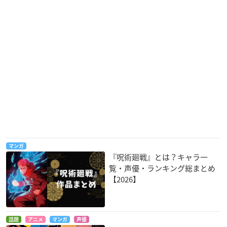
Fate/Grand Order -
3月のライオン
うどんの国の金色毛
First Order-
鞠
三角龍雪
レフ・ライノ―ル
中島忍
TO BE HERO
モンスターハンター
クラシカロイド
ストーリーズ RIDE O
王子
ベートーヴェン
マンガ
N
『呪術廻戦』とは？キャラ一
リヴェルト
覧・声優・ランキング総まとめ
【2026】
話題
アニメ
マンガ
声優