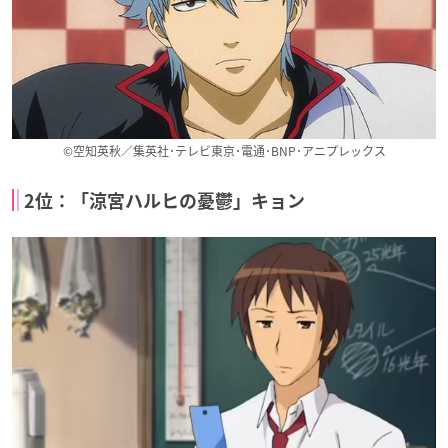
©空知英秋／集英社･テレビ東京･電通･BNP･アニプレックス
ゴールデンカムイ
天晴爛漫！
食戟のソーマ 豪ノ 皿
（第3期）
TJ
叡山枝津也
二階堂浩平
2位：「涼宮ハルヒの憂鬱」キョン
恋とプロデューサー
THE GOD OF HIGH
八男って、それはな
～EVOL×LOVE～
SCHOOL
いでしょう！
ゼン
カン・マンソク
クルト