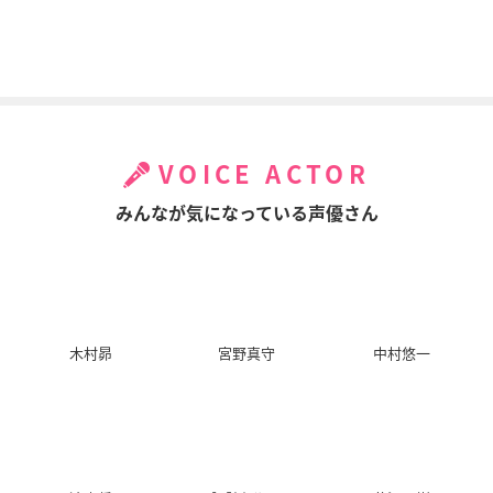
超速変形ジャイロゼ
緋色の欠片 第二章
境界線上のホライゾ
ッター
ンII
鬼崎拓磨
イレイザーエース
立花・宗茂
VOICE ACTOR
みんなが気になっている声優さん
トータル・イクリプ
アルカナ・ファミリ
氷菓
ス
ア -La storia della A
お料理研究会部長
rcana Famiglia-
ヴィンセント・ロー
ウェル
パーチェ
木村昴
宮野真守
中村悠一