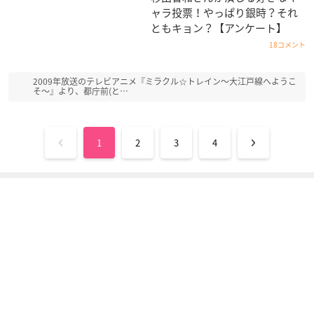
ャラ投票！やっぱり銀時？それ
うたの☆プリンスさ
戦勇。
キューティクル探偵
ともキョン？【アンケート】
まっ♪マジLOVE200
因幡
鮫島
0％
弥太郎
18コメント
レイジング鳳
2009年放送のテレビアニメ『ミラクル☆トレイン～大江戸線へようこ
そ～』より、都庁前(と…
1
2
3
4
イクシオン サーガ D
「K」
ジョジョの奇妙な冒
T
険
宗像礼司
レオン
ジョナサン・ジョー
スター