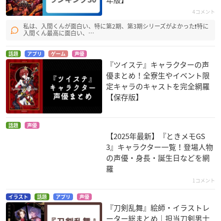
4コメント
学戦都市アスタリス
影鰐-KAGEWANI-
K RETURN OF KING
私は、入間くんが面白い、特に第2期、第3期シリーズがよかった❗特に
ク
S
番場宗介
入間くん最高に面白い、…
ディルク・エーベル
宗像礼司
ヴァイン
話題
アプリ
ゲーム
声優
『ツイステ』キャラクターの声
優まとめ！全寮生やイベント限
定キャラのキャストを完全網羅
【保存版】
話題
声優
キュートランスフォ
山田くんと7人の魔
銀魂（第3期）
【2025年最新】『ときメモGS
ーマー さらなる人気
女
坂田銀時
3』キャラクター一覧！登場人物
者への道
鶴川秀明
の声優・身長・誕生日などを網
スタースクリーム
羅
1コメント
イラスト
話題
アプリ
声優
『刀剣乱舞』絵師・イラストレ
ーター総まとめ｜担当刀剣男士