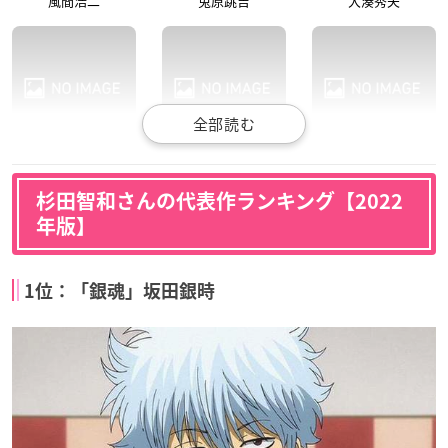
風間浩二
兎原跳吉
大湊秀夫
真・中華一番！（第
無職転生 ～異世界行
バック・アロウ
2期）
ったら本気だす～
シュウ・ビ
杉田智和さんの代表作ランキング【2022
レオン
前世の男
年版】
1位：「銀魂」坂田銀時
七つの大罪 憤怒の審
カオルの大切なモノ
土下座で頼んでみた
判
義一
土下座
エスカノール