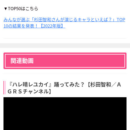
▼TOP50はこちら
みんなが選ぶ「杉田智和さんが演じるキャラといえば？」TOP
10の結果を発表！【2022年版】
かつて神だった獣た
KING OF PRISM -Sh
RobiHachi
ちへ
iny Seven Stars-
ヤン
マイルズ(ケンタウロ
高田馬場ジョージ
ス)
関連動画
『ハレ晴レユカイ』踊ってみた？【杉田智和／Ａ
ＧＲＳチャンネル】
猫のニャッホ
消滅都市
鬼滅の刃
ニャッホ
タクヤ
悲鳴嶼行冥