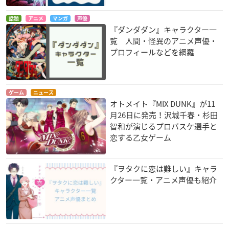
話題
アニメ
マンガ
声優
『ダンダダン』キャラクター一
異世界食堂
賭ケグルイ
GRANBLUE FANTAS
覧 人間・怪異のアニメ声優・
Y The Animation
ハインリヒ
豆生田楓
プロフィールなどを網羅
ドランク
ゲーム
ニュース
オトメイト『MIX DUNK』が11
月26日に発売！沢城千春・杉田
智和が演じるプロバスケ選手と
恋する乙女ゲーム
ラブ米 -WE LOVE RI
ハンドシェイカー
銀魂 烙陽決戦篇
CE-
ヒビキ
坂田銀時
ちんこ坊主
『ヲタクに恋は難しい』キャラ
クター一覧・アニメ声優も紹介