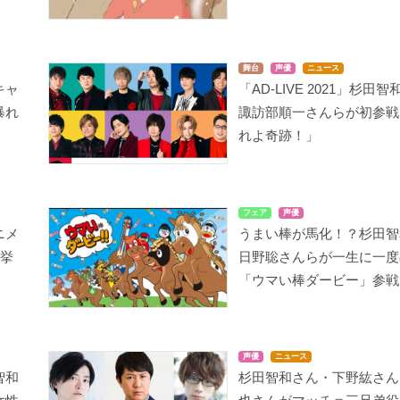
舞台
声優
ニュース
キャ
「AD-LIVE 2021」杉田
暴れ
諏訪部順一さんらが初参戦
れよ奇跡！」
フェア
声優
ニメ
うまい棒が馬化！？杉田智
一挙
日野聡さんらが一生に一度
「ウマい棒ダービー」参戦
声優
ニュース
智和
杉田智和さん・下野紘さん