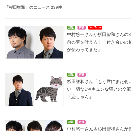
「杉田智和」のニュース 239件
話題
声優
YouTube
中村悠一さんが杉田智和さんの3
前の夢を叶える！「付き合いの
が伝わってきた」
話題
声優
杉田智和さん「もう君にまた会
い」切ない×キュンな猫との交
「恋じゃん」
話題
声優
中村悠一さん＆杉田智和さんが