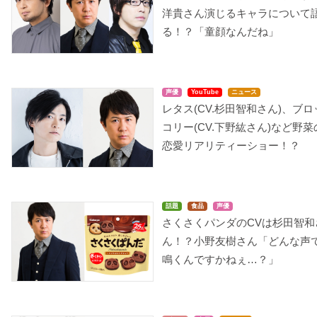
洋貴さん演じるキャラについて
る！？「童顔なんだね」
声優
YouTube
ニュース
レタス(CV.杉田智和さん)、ブロ
コリー(CV.下野紘さん)など野菜
恋愛リアリティーショー！？
話題
食品
声優
さくさくパンダのCVは杉田智和
ん！？小野友樹さん「どんな声
鳴くんですかねぇ…？」