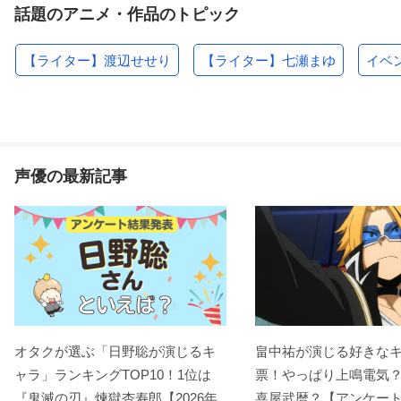
話題のアニメ・作品のトピック
【ライター】渡辺せせり
【ライター】七瀬まゆ
イベ
声優の最新記事
オタクが選ぶ「日野聡が演じるキ
畠中祐が演じる好きな
ャラ」ランキングTOP10！1位は
票！やっぱり上鳴電気
『鬼滅の刃』煉󠄁獄杏寿郎【2026年
喜屋武暦？【アンケー