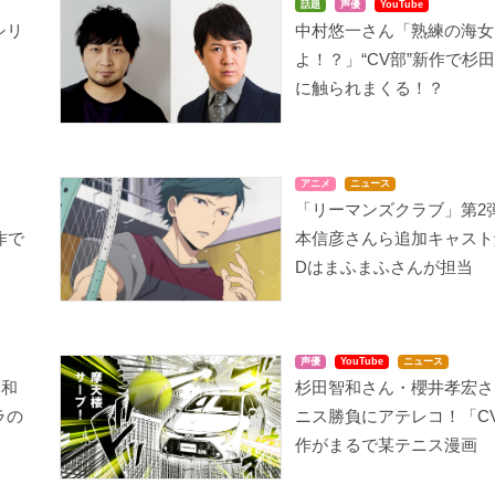
話題
声優
YouTube
シリ
中村悠一さん「熟練の海女
よ！？」“CV部”新作で杉
に触られまくる！？
アニメ
ニュース
「リーマンズクラブ」第2弾
作で
本信彦さんら追加キャスト
Dはまふまふさんが担当
声優
YouTube
ニュース
智和
杉田智和さん・櫻井孝宏さ
ラの
ニス勝負にアテレコ！「C
作がまるで某テニス漫画