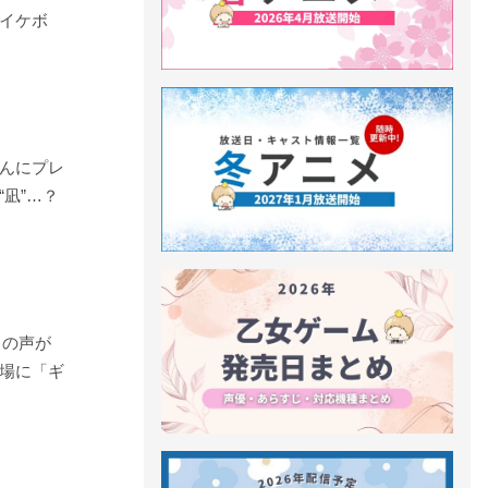
イケボ
んにプレ
凪”…？
らの声が
場に「ギ