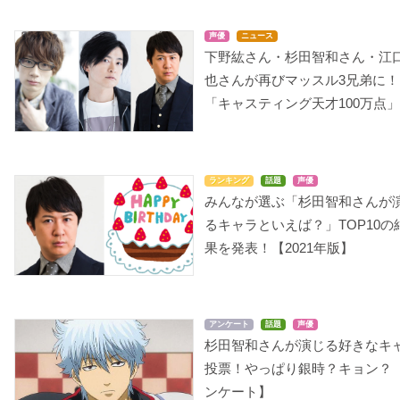
声優
ニュース
下野紘さん・杉田智和さん・江
也さんが再びマッスル3兄弟に！
「キャスティング天才100万点」
ランキング
話題
声優
みんなが選ぶ「杉田智和さんが
るキャラといえば？」TOP10の
果を発表！【2021年版】
アンケート
話題
声優
杉田智和さんが演じる好きなキ
投票！やっぱり銀時？キョン？
ンケート】