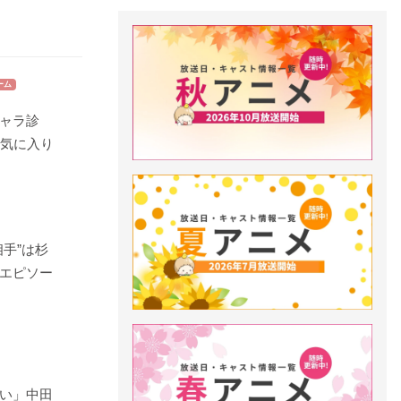
ーム
ャラ診
お気に入り
手”は杉
エピソー
い」中田