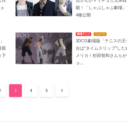
女性
也さんがマッチョ三兄弟役
ジョ
能！「しゃぶしゃぶ劇場」
4種公開
劇場アニメ
ニュース
ニ」
3DCG劇場版「テニスの
母親
台は“タイムスリップ”した
き下
メリカ！杉田智和さんらが
ョ...
2
3
4
5