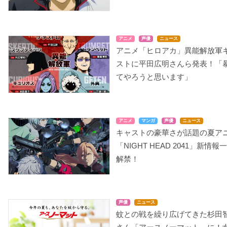
アニメ
声優
ニュース
アニメ「ヒロアカ」異能解放軍
ストに平田広明さんら発表！「
てやろうと思います」
アニメ
マンガ
声優
ニュース
キャストの豪華さが話題の夏ア
「NIGHT HEAD 2041」新情報
解禁！
声優
ニュース
蚊との戦を繰り広げてきた杉田