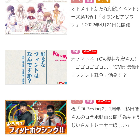
ゲーム
声優
ニュース
オトメイト新たな朗読イベント
ーズ第1弾は「オランピアソワ
レ」！2022年4月24日に開催
声優
YouTube
オノマトペ（CV.櫻井孝宏さん）
「ゴゴゴゴゴゴ…」“CV部”最新
「フォント戦争」勃発！？
ゲーム
声優
YouTube
祝「Fit Boxing 2」1周年！杉田
さんのコラボ動画公開「強キャ
じいさんトレーナーほしい」