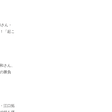
智和さん・
！「起こ
和さん、
の勝負
・江口拓