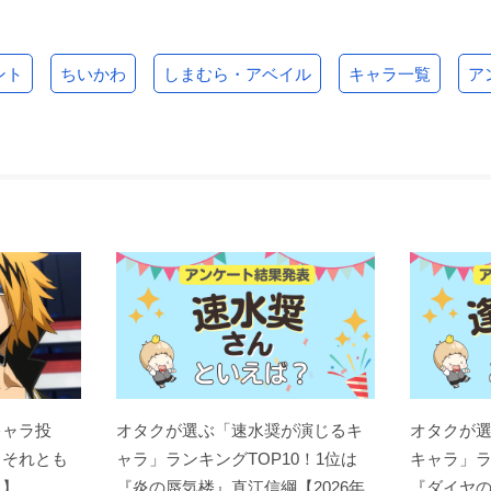
ント
ちいかわ
しまむら・アベイル
キャラ一覧
ア
キャラ投
オタクが選ぶ「速水奨が演じるキ
オタクが
？それとも
ャラ」ランキングTOP10！1位は
キャラ」ラ
ト】
『炎の蜃気楼』直江信綱【2026年
『ダイヤの