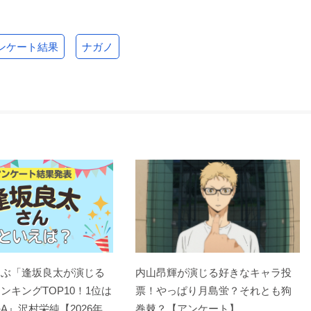
ンケート結果
ナガノ
選ぶ「逢坂良太が演じる
内山昂輝が演じる好きなキャラ投
ンキングTOP10！1位は
票！やっぱり月島蛍？それとも狗
A』沢村栄純【2026年
巻棘？【アンケート】