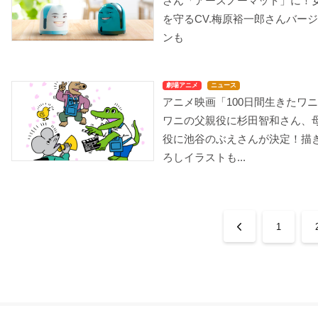
さん「アースノーマット」に！
を守るCV.梅原裕一郎さんバー
ンも
劇場アニメ
ニュース
アニメ映画「100日間生きたワ
ワニの父親役に杉田智和さん、
役に池谷のぶえさんが決定！描
ろしイラストも...
1