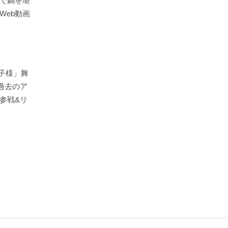
で鍋を堪
Web動画
王子様」舞
過去のア
参戦&リ