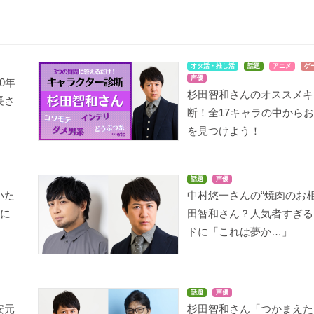
オタ活・推し活
話題
アニメ
ゲ
声優
0年
杉田智和さんのオススメキ
長さ
断！全17キャラの中から
を見つけよう！
話題
声優
いた
中村悠一さんの“焼肉のお相
流に
田智和さん？人気者すぎる
ドに「これは夢か…」
話題
声優
安元
杉田智和さん「つかまえた