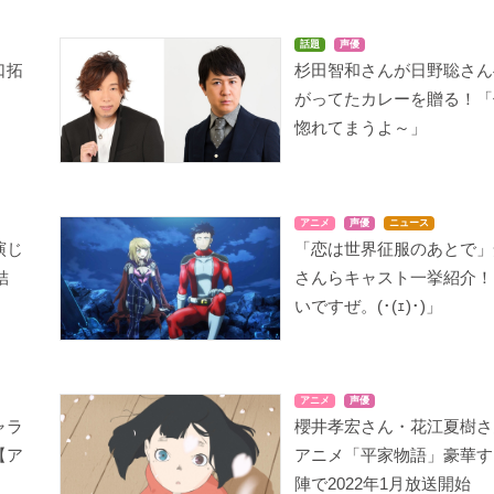
話題
声優
口拓
杉田智和さんが日野聡さん
がってたカレーを贈る！「
惚れてまうよ～」
アニメ
声優
ニュース
演じ
「恋は世界征服のあとで」
結
さんらキャスト一挙紹介！
いですぜ。(･(ｪ)･)」
アニメ
声優
ャラ
櫻井孝宏さん・花江夏樹さ
【ア
アニメ「平家物語」豪華す
陣で2022年1月放送開始