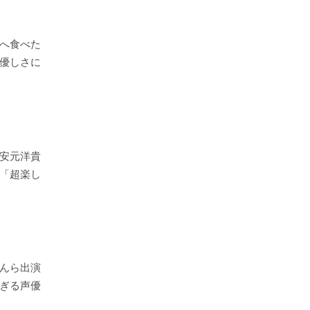
へ食べた
優しさに
安元洋貴
「超楽し
んら出演
ぎる声優