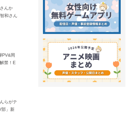
さんか
田智和さん
PV&岡
解禁！E
んらがテ
V部」新