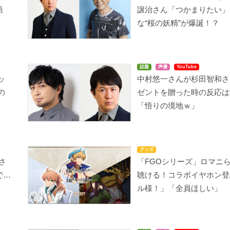
語
譲治さん「つかまりたい」
な“桜の妖精”が爆誕！？
話題
声優
YouTube
ッ
中村悠一さんが杉田智和さ
の
ゼントを贈った時の反応は“
「悟りの境地ｗ」
グッズ
さ
「FGOシリーズ」ロマニ
で…
聴ける！コラボイヤホン登
ル様！」「全員ほしい」