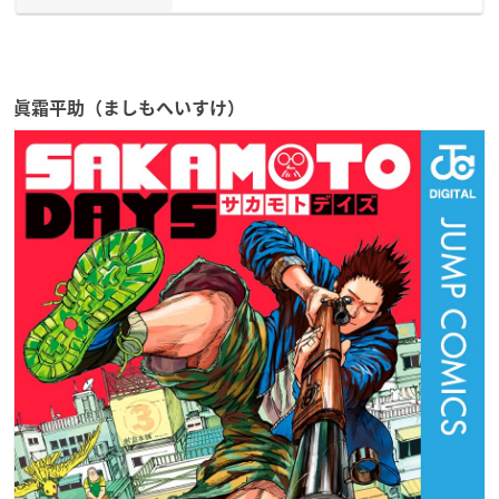
眞霜平助（ましもへいすけ）