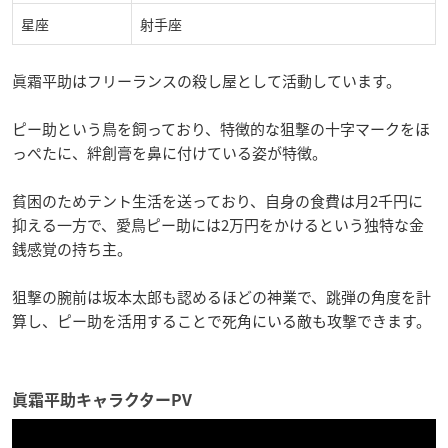
星座
射手座
眞霜平助はフリーランスの殺し屋として活動しています。
ピー助という鳥を飼っており、特徴的な狙撃の十字マークをほ
っぺたに、絆創膏を鼻に付けている姿が特徴。
貧困のためテント生活を送っており、自身の食費は月2千円に
抑える一方で、愛鳥ピー助には2万円をかけるという独特な金
銭感覚の持ち主。
狙撃の腕前は坂本太郎も認めるほどの神業で、跳弾の角度を計
算し、ピー助を活用することで死角にいる敵も攻撃できます。
眞霜平助キャラクターPV