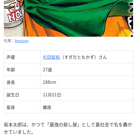
引用：
Amazon
声優
杉田智和
（すぎたともかず）さん
年齢
27歳
身長
188cm
誕生日
11月21日
星座
蠍座
坂本太郎は、かつて「最強の殺し屋」として裏社会で名を轟か
せていました。