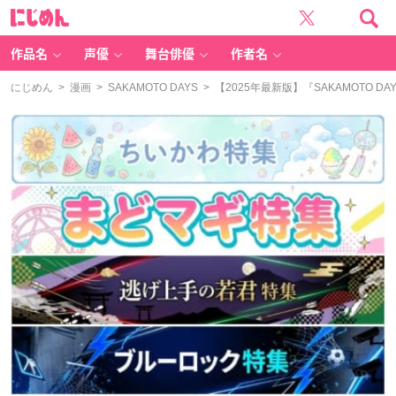
に
じ
め
ん
作品名
声優
舞台俳優
作者名
にじめん
>
漫画
>
SAKAMOTO DAYS
> 【2025年最新版】『SAKAMOT