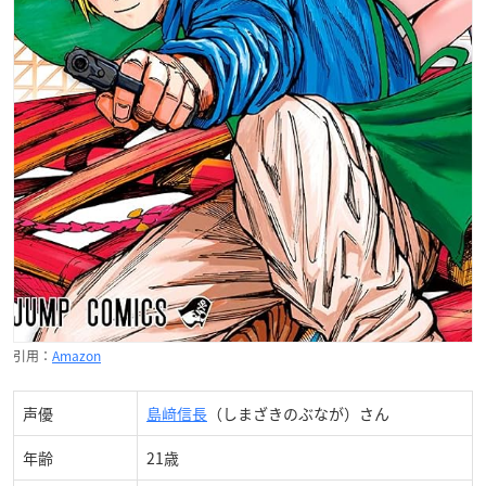
引用：
Amazon
声優
島﨑信長
（しまざきのぶなが）さん
年齢
21歳