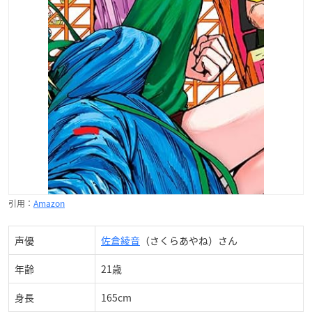
引用：
Amazon
声優
佐倉綾音
（さくらあやね）さん
年齢
21歳
身長
165cm