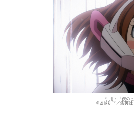
引用：『僕の
©堀越耕平／集英社