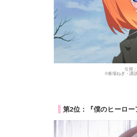
引用
©春場ねぎ・講
第2位：『僕のヒーロー