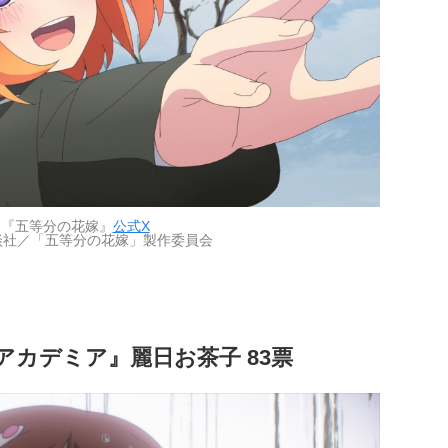
：『五等分の花嫁』
公式X
談社／「五等分の花嫁」製作委員会
アカデミア』麗日お茶子 83票