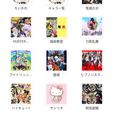
ちいかわ
キャラ一覧
鬼滅の刃
HUNTER...
暗殺教室
刀剣乱舞
アイドリッシ...
銀魂
ヒプノシスマ...
ハイキュー!!
サンリオ
呪術廻戦