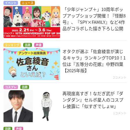
イベント
ニュース
「少年ジャンプ＋」10周年ポッ
プアップショップ開催！『怪獣8
号』、『SPY×FAMILY』など4作
品がコラボした描き下ろし公開
ランキング
話題
声優
オタクが選ぶ「佐倉綾音が演じ
るキャラ」ランキングTOP10！1
位は『五等分の花嫁』中野四葉
【2025年版】
2コメント
コスプレ
話題
再現度高すぎ！なだぎ武が『ダ
ンダダン』セルポ星人のコスプ
レ披露に「似すぎでしょw」
1コメント
話題
声優