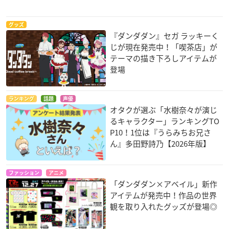
グッズ
『ダンダダン』セガ ラッキーく
じが現在発売中！「喫茶店」が
テーマの描き下ろしアイテムが
登場
ランキング
話題
声優
オタクが選ぶ「水樹奈々が演じ
るキャラクター」ランキングTO
P10！1位は『うらみちお兄さ
ん』多田野詩乃【2026年版】
ファッション
アニメ
「ダンダダン×アベイル」新作
アイテムが発売中！作品の世界
観を取り入れたグッズが登場◎