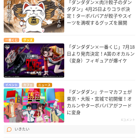
「ダンダダン×肉汁餃子のダン
ダダン」4月25日よりコラボ決
定！ターボババアが餃子やスイ
ーツを満喫するグッズを展開
一番くじ
グッズ
「ダンダダン×一番くじ」7月18
日より発売決定！A賞のオカルン
（変身）フィギュアが爆イケ
イベント
カフェ
ニュース
『ダンダダン』テーマカフェが
東京・大阪・宮城で初開催！オ
カルンやターボババアがフード
に変身
4コメント
いきたい