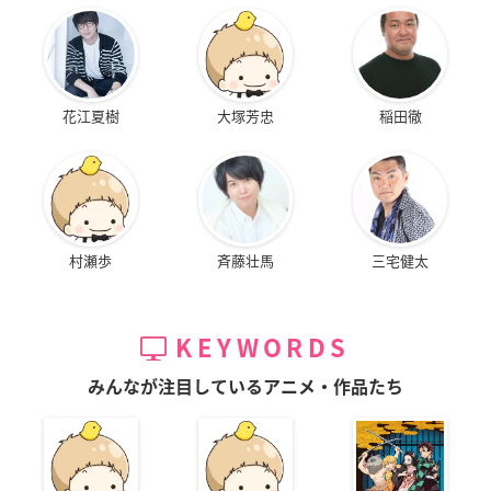
花江夏樹
大塚芳忠
稲田徹
村瀬歩
斉藤壮馬
三宅健太
KEYWORDS
みんなが注目しているアニメ・作品たち