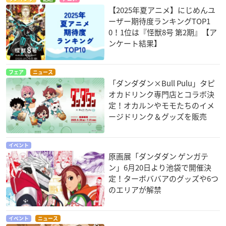
【2025年夏アニメ】にじめんユ
ーザー期待度ランキングTOP1
0！1位は『怪獣8号 第2期』【ア
ンケート結果】
フェア
ニュース
「ダンダダン×Bull Pulu」タピ
オカドリンク専門店とコラボ決
定！オカルンやモモたちのイメ
ージドリンク＆グッズを販売
イベント
原画展「ダンダダン ゲンガテ
ン」6月20日より池袋で開催決
定！ターボババアのグッズや6つ
のエリアが解禁
イベント
ニュース