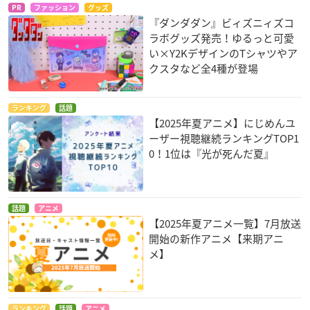
PR
ファッション
グッズ
『ダンダダン』ビィズニィズコ
ラボグッズ発売！ゆるっと可愛
い×Y2KデザインのTシャツやア
クスタなど全4種が登場
ランキング
話題
【2025年夏アニメ】にじめんユ
ーザー視聴継続ランキングTOP1
0！1位は『光が死んだ夏』
話題
アニメ
【2025年夏アニメ一覧】7月放送
開始の新作アニメ【来期アニ
メ】
ランキング
話題
アニメ