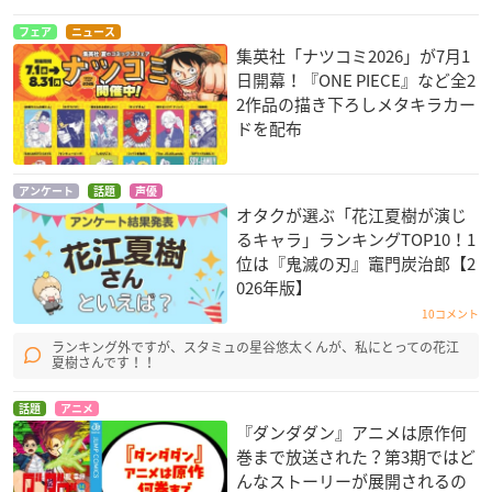
フェア
ニュース
集英社「ナツコミ2026」が7月1
日開幕！『ONE PIECE』など全2
2作品の描き下ろしメタキラカー
ドを配布
アンケート
話題
声優
オタクが選ぶ「花江夏樹が演じ
るキャラ」ランキングTOP10！1
位は『鬼滅の刃』竈門炭治郎【2
026年版】
10コメント
ランキング外ですが、スタミュの星谷悠太くんが、私にとっての花江
夏樹さんです！！
話題
アニメ
『ダンダダン』アニメは原作何
巻まで放送された？第3期ではど
んなストーリーが展開されるの