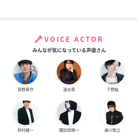
VOICE ACTOR
みんなが気になっている声優さん
宮野真守
速水奨
下野紘
鈴村健一
諏訪部順一
森川智之