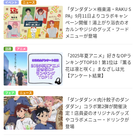
イベント
ニュース
「ダンダダン×極楽湯・RAKU S
PA」9月11日よりコラボキャン
ペーン開催！湯上がり浴衣のオ
カルンやジジのグッズ・フード
メニューが登場
話題
アニメ
「2025年夏アニメ」好きなOPラ
ンキングTOP10！第1位は『薫る
花は凛と咲く』まなざしは光
【アンケート結果】
フェア
ニュース
「ダンダダン×肉汁餃子のダン
ダダン」コラボ第2弾が開催決
定！店員姿のオリジナルグッズ
やコラボメニュー・ドリンクが
登場