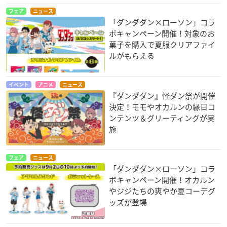
フェア
ニュース
「ダンダダン×ローソン」コラ
ボキャンペーン開催！対象のお
菓子を購入で夏服クリアファイ
ルがもらえる
イベント
アニメ
ニュース
『ダンダダン』怪ダン祭が開催
決定！モモやオカルンの縁日コ
ンテンツ＆グリーティングが実
施
フェア
ニュース
「ダンダダン×ローソン」コラ
ボキャンペーン開催！オカルン
やジジたちの爽やか夏コーデグ
ッズが登場