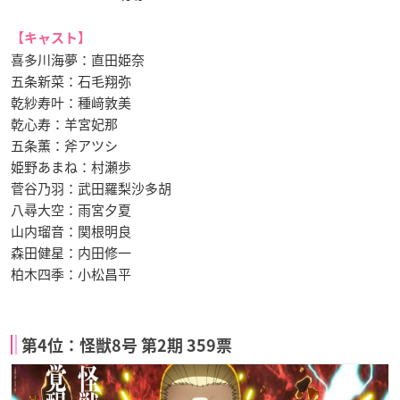
【キャスト】
喜多川海夢：直田姫奈
五条新菜：石毛翔弥
乾紗寿叶：種﨑敦美
乾心寿：羊宮妃那
五条薫：斧アツシ
姫野あまね：村瀬歩
菅谷乃羽：武田羅梨沙多胡
八尋大空：雨宮夕夏
山内瑠音：関根明良
森田健星：内田修一
柏木四季：小松昌平
第4位：怪獣8号 第2期 359票