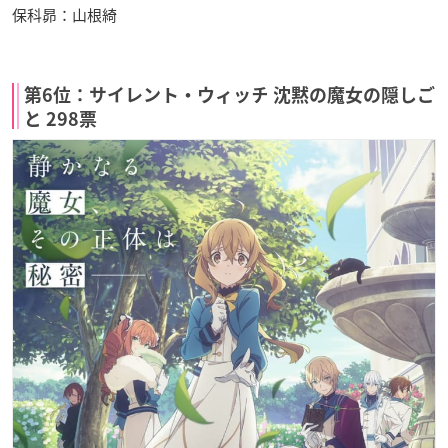
保科昴：山根綺
第6位：サイレント・ウィッチ 沈黙の魔女の隠しご
と 298票