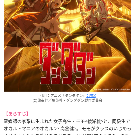
引用：アニメ『ダンダダン』
公式X
(C)龍幸伸／集英社・ダンダダン製作委員会
【あらすじ】
霊媒師の家系に生まれた女子高生・モモ<綾瀬桃>と、同級生で
オカルトマニアのオカルン<高倉健>。 モモがクラスのいじめっ