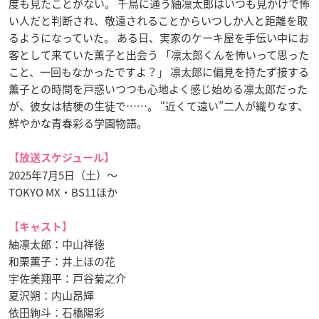
度も見たことがない。 千鳥に通う紬凛太郎はいつも見かけで怖
い人だと判断され、敬遠されることからいつしか人と距離を取
るようになっていた。 ある日、実家のケーキ屋を手伝い中にお
客として来ていた薫子と出会う 「凛太郎くんを怖いって思った
こと、一回もなかったですよ？」 凛太郎に偏見を持たず接する
薫子との時間を戸惑いつつも心地よく感じ始める凛太郎だった
が、彼女は桔梗の生徒で……。 “近くて遠い”二人が織りなす、
鮮やかな青春彩る学園物語。
【放送スケジュール】
2025年7月5日（土）～
TOKYO MX・BS11ほか
【キャスト】
紬凛太郎：中山祥徳
和栗薫子：井上ほの花
宇佐美翔平：戸谷菊之介
夏沢朔：内山昂輝
依田絢斗：石橋陽彩