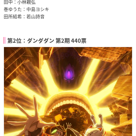
田中：小林親弘
巻ゆうた：中島ヨシキ
田所結希：若山詩音
第2位：ダンダダン 第2期 440票