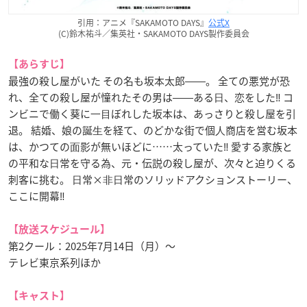
引用：アニメ『SAKAMOTO DAYS』
公式X
(C)鈴木祐斗／集英社・SAKAMOTO DAYS製作委員会
【あらすじ】
最強の殺し屋がいた その名も坂本太郎――。 全ての悪党が恐
れ、全ての殺し屋が憧れたその男は――ある⽇、恋をした‼ コ
ンビニで働く葵に⼀⽬ぼれした坂本は、あっさりと殺し屋を引
退。 結婚、娘の誕⽣を経て、のどかな街で個⼈商店を営む坂本
は、かつての⾯影が無いほどに……太っていた‼ 愛する家族と
の平和な⽇常を守る為、元・伝説の殺し屋が、次々と迫りくる
刺客に挑む。 ⽇常×⾮⽇常のソリッドアクションストーリー、
ここに開幕‼
【放送スケジュール】
第2クール：2025年7月14日（月）～
テレビ東京系列ほか
【キャスト】