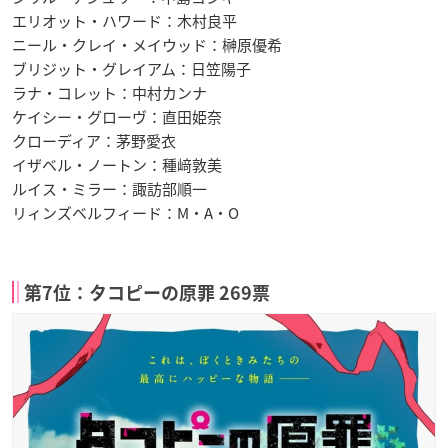
エリオット・ハワード：木村良平
ニール・クレイ・メイウッド：榊原優希
ブリジット・グレイアム：日笠陽子
ラナ・コレット：中村カンナ
ケイシー・グローヴ：直田姫奈
クローディア：茅野愛衣
イザベル・ノートン：種﨑敦美
ルイス・ミラー：諏訪部順一
リィンズベルフィード：M・A・O
第7位：タコピーの原罪 269票