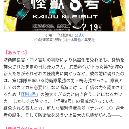
引用：『怪獣8号』
公式X
(C)防衛隊第3部隊 (C)松本直也／集英社
【あらすじ】
防衛隊長官・四ノ宮功の判断により兵器化を免れるも、身柄を
拘束されたままの日比野カフカ。 異動命令が下った第3部隊の
新人たちがそれぞれの任務先に向かうなか、彼の前に現れたの
は、第1部隊を率いる防衛隊最強の男・鳴海弦だった。 隊員と
してのカフカを必要としない鳴海に対し、自信の力を認めさせ
るため「
怪獣8号
」の強大すぎる力と向き合うことになるカフ
カ。 しかしその陰では、「怪獣9号」の脅威が迫っていた…。
継承される意志と力、新たな識別怪獣兵器（ナンバーズ）適合
者の誕生、そして防衛隊を襲う史上最大の危機が訪れる――。
【放送スケジュール】