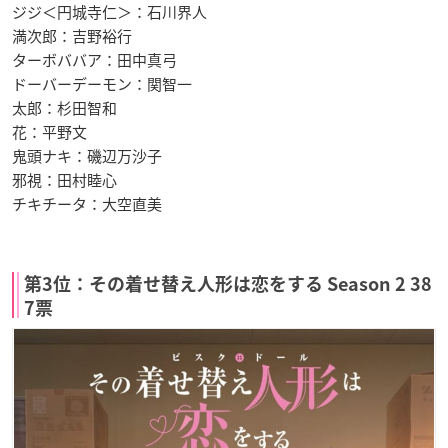
ジジ＜円城寺仁＞：石川界人
満次郎：吉野裕行
ターボババア：田中真弓
ドーバーデーモン：関智一
太郎：杉田智和
花：平野文
鬼頭ナキ：磯辺万沙子
邪視：田村睦心
チキチータ：大空直美
第3位：その着せ替え人形は恋をする Season 2 38
7票