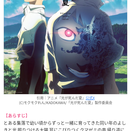
引用：アニメ『光が死んだ夏』
公式X
(C)モクモクれん/KADOKAWA/「光が死んだ夏」製作委員会
【あらすじ】
とある集落で幼い頃からずっと一緒に育ってきた同い年のよし
きと光 照りつける太陽 耳にこびりつくクマゼミの声 帰り道に