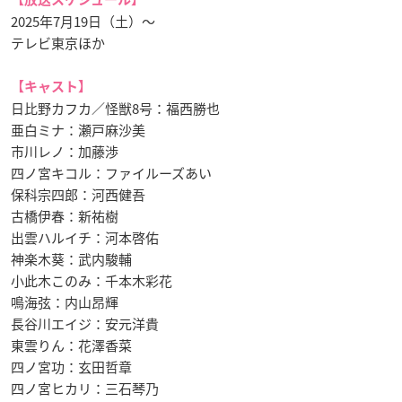
2025年7月19日（土）〜
テレビ東京ほか
【キャスト】
日比野カフカ／怪獣8号：福西勝也
亜白ミナ：瀬戸麻沙美
市川レノ：加藤渉
四ノ宮キコル：ファイルーズあい
保科宗四郎：河西健吾
古橋伊春：新祐樹
出雲ハルイチ：河本啓佑
神楽木葵：武内駿輔
小此木このみ：千本木彩花
鳴海弦：内山昂輝
長谷川エイジ：安元洋貴
東雲りん：花澤香菜
四ノ宮功：玄田哲章
四ノ宮ヒカリ：三石琴乃