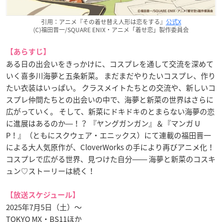
引用：アニメ『その着せ替え人形は恋をする』
公式X
(C)福田晋一/SQUARE ENIX・アニメ「着せ恋」製作委員会
【あらすじ】
ある日の出会いをきっかけに、コスプレを通して交流を深めて
いく喜多川海夢と五条新菜。 まだまだやりたいコスプレ、作り
たい衣装はいっぱい。 クラスメイトたちとの交流や、新しいコ
スプレ仲間たちとの出会いの中で、海夢と新菜の世界はさらに
広がっていく。 そして、新菜にドキドキのとまらない海夢の恋
に進展はあるのか―！？ 『ヤングガンガン』＆『マンガ U
P！』（ともにスクウェア・エニックス）にて連載の福田晋一
による大人気原作が、CloverWorks の手により再びアニメ化！
コスプレで広がる世界、見つけた自分―― 海夢と新菜のコスキ
ュン♡ストーリーは続く！
【放送スケジュール】
2025年7月5日（土）～
TOKYO MX・BS11ほか