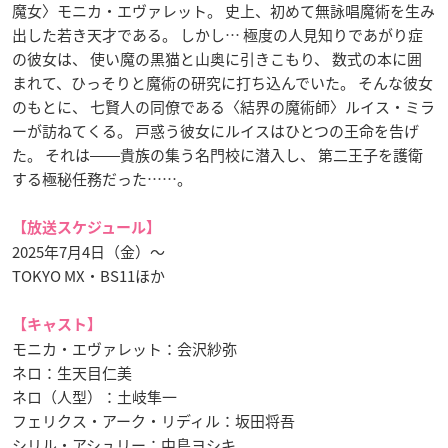
魔女〉モニカ・エヴァレット。 史上、初めて無詠唱魔術を生み
出した若き天才である。 しかし… 極度の人見知りであがり症
の彼女は、 使い魔の黒猫と山奥に引きこもり、 数式の本に囲
まれて、ひっそりと魔術の研究に打ち込んでいた。 そんな彼女
のもとに、 七賢人の同僚である〈結界の魔術師〉ルイス・ミラ
ーが訪ねてくる。 戸惑う彼女にルイスはひとつの王命を告げ
た。 それは――貴族の集う名門校に潜入し、 第二王子を護衛
する極秘任務だった……。
【放送スケジュール】
2025年7月4日（金）～
TOKYO MX・BS11ほか
【キャスト】
モニカ・エヴァレット：会沢紗弥
ネロ：生天目仁美
ネロ（人型）：土岐隼一
フェリクス・アーク・リディル：坂田将吾
シリル・アシュリー：中島ヨシキ