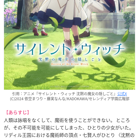
引用：アニメ『サイレント・ウィッチ 沈黙の魔女の隠しごと』
公式X
(C)2024 依空まつり・藤実なんな/KADOKAWA/セレンディア学園広報部
【あらすじ】
人類は詠唱をなくして、魔術を使うことができない。 ところ
が、その不可能を可能にしてしまった、ひとりの少女がいた。
リディル王国における魔術師の頂点・七賢人がひとり 〈沈黙の