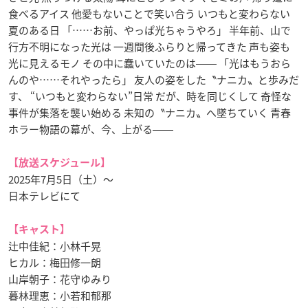
食べるアイス 他愛もないことで笑い合う いつもと変わらない
夏のある日 「……お前、やっぱ光ちゃうやろ」 半年前、山で
行方不明になった光は 一週間後ふらりと帰ってきた 声も姿も
光に見えるモノ その中に蠢いていたのは―― 「光はもうおら
んのや……それやったら」 友人の姿をした〝ナニカ〟と歩みだ
す、 “いつもと変わらない”日常 だが、時を同じくして 奇怪な
事件が集落を襲い始める 未知の〝ナニカ〟へ墜ちていく 青春
ホラー物語の幕が、今、上がる――
【放送スケジュール】
2025年7月5日（土）～
日本テレビにて
【キャスト】
辻中佳紀：小林千晃
ヒカル：梅田修一朗
山岸朝子：花守ゆみり
暮林理恵：小若和郁那