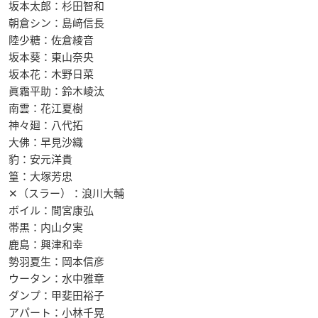
坂本太郎：杉田智和
朝倉シン：島﨑信長
陸少糖：佐倉綾音
坂本葵：東山奈央
坂本花：木野日菜
眞霜平助：鈴木崚汰
南雲：花江夏樹
神々廻：八代拓
大佛：早見沙織
豹：安元洋貴
篁：大塚芳忠
✕（スラー）：浪川大輔
ボイル：間宮康弘
帯黒：内山夕実
鹿島：興津和幸
勢羽夏生：岡本信彦
ウータン：水中雅章
ダンプ：甲斐田裕子
アパート：小林千晃