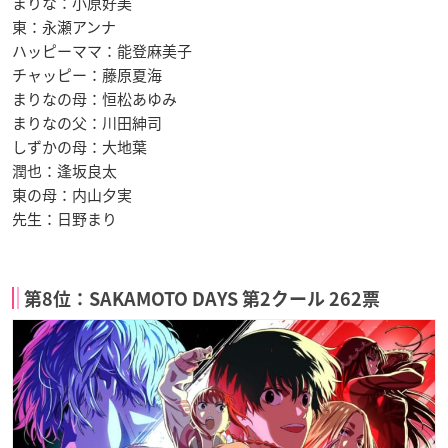
まりな：小原好美
東：永瀬アンナ
ハッピーママ：能登麻美子
チャッピー：藤原夏海
まりなの母：恒松あゆみ
まりなの父：川田紳司
しずかの母：大地葉
潤也：逢坂良太
東の母：内山夕実
先生：日野まり
第8位：SAKAMOTO DAYS 第2クール 262票