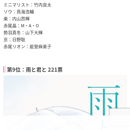
ミニマリスト：竹内良太
ソウ：鳥海浩輔
楽：内山昂輝
赤尾晶：M・A・O
勢羽真冬：山下大輝
京：日野聡
赤尾リオン：能登麻美子
第9位：雨と君と 221票