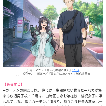
引用：アニメ『薫る花は凛と咲く』
公式X
(C)三香見サカ・講談社／「薫る花は凛と咲く」製作委員会
【あらすじ】
─カーテンの向こう側。 俺には一生関係ない世界だ─ バカが集
まる底辺男子校・千鳥は、由緒正しきお嬢様校・桔梗女子に嫌
われている。 常にカーテンが閉まり、隣り合う校舎の教室は一