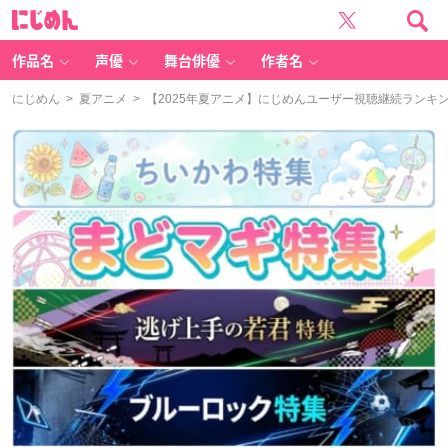
に
じ
め
ん
作品名
声優
舞台俳優
作者名
にじめん
>
夏アニメ
> 【2025年夏アニメ】にじめんユーザー視聴継続ランキン