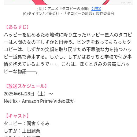
引用：アニメ『タコピーの原罪』
公式X
(C)タイザン5／集英社・「タコピーの原罪」製作委員会
【あらすじ】
ハッピーを広めるため地球に降り立ったハッピー星人のタコピ
ーは人間の女の子しずかと出会う。ピンチを救ってもらったタ
コピーは、しずかの笑顔を取り戻すため不思議な力を持つハッ
ピー道具で奔走する。しかし、しずかはおうちと学校で何か事
情を抱えているようで･･･。これは、ぼくときみの最高にハッ
ピーな物語――。
【放送スケジュール】
2025年6月28日（土）～
Netflix・Amazon Prime Videoほか
【キャスト】
タコピー：間宮くるみ
しずか：上田麗奈