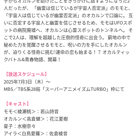
子からオカルンを助けたことをきっかけに話すようになった2
人だったが、 「幽霊は信じているが宇宙人否定派」のモモと、
「宇宙人は信じているが幽霊否定派」のオカルンで口論に。 互
いに否定する宇宙人と幽霊を信じさせるため、モモはUFOスポ
ットの病院廃墟へ、オカルンは心霊スポットのトンネルへ。 そ
こで2人は、理解を超越した圧倒的怪奇に出会う。 窮地の中で
秘めた力を覚醒させるモモと、呪いの力を手にしたオカルン
が、迫りくる怪奇に挑む!運命の恋も始まる！？ オカルティッ
クバトル&青春物語、開幕！
【放送スケジュール】
2025年7月3日（木）～
MBS／TBS系28局「スーパーアニメイズムTURBO」枠にて
【キャスト】
モモ＜綾瀬桃＞：若山詩音
オカルン＜高倉健＞：花江夏樹
星子：水樹奈々
アイラ＜白鳥愛羅＞：佐倉綾音