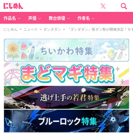
に
じ
め
ん
作品名
声優
舞台俳優
作者名
にじめん
>
ニュース
>
ダンダダン
> 『ダンダダン』怪ダン祭が開催決定！モ