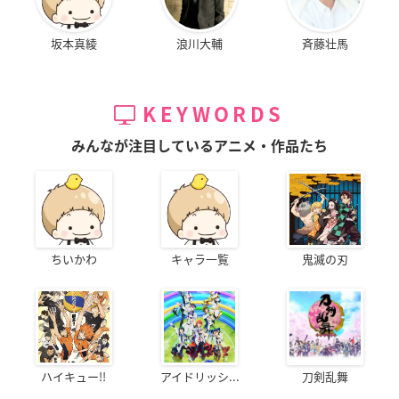
坂本真綾
浪川大輔
斉藤壮馬
KEYWORDS
みんなが注目しているアニメ・作品たち
ちいかわ
キャラ一覧
鬼滅の刃
ハイキュー!!
アイドリッシ...
刀剣乱舞