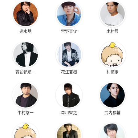
速水奨
宮野真守
木村昴
諏訪部順一
花江夏樹
村瀬歩
中村悠一
森川智之
武内駿輔