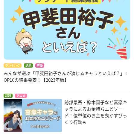
ランキング
話題
声優
みんなが選ぶ「甲斐田裕子さんが演じるキャラといえば？」T
OP10の結果発表！【2023年版】
話題
アニメ
跡部景吾・鈴木園子など富豪キ
ャラによるお金持ちエピソー
ド！億単位のお金を動かすびっ
くり行動も