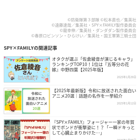
©防衛隊第３部隊 ©松本直也／集英社
©遠藤達哉／集英社・SPY×FAMILY製作委員会
©龍幸伸／集英社・ダンダダン製作委員会
©春原ロビンソン・ひらけい／集英社・国王軍第三騎士団
SPY×FAMILYの関連記事
オタクが選ぶ「佐倉綾音が演じるキャラ」
ランキングTOP10！1位は『五等分の花
嫁』中野四葉【2025年版】
2025年1月29日
【2025年最新版】令和に放送された面白い
アニメ20選｜話題の名作を一挙紹介
2025年1月12日
『SPY×FAMILY』フォージャー一家の年賀
状でボンドが衝撃姿に！？「一瞬ドキっと
して心臓止まりかけた…」