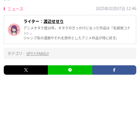
2025年02月07日 12:46
ニュース
ライター：
渡辺せせり
アニメオタク歴20年。オタクのきっかけになった作品は『名探偵コナ
ン』。
ジャンプ系の漫画やそれを原作としたアニメ作品が特に好き。
カテゴリ :
SPY×FAMILY