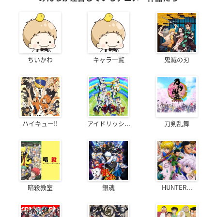
ちいかわ
キャラ一覧
鬼滅の刃
ハイキュー!!
アイドリッシ...
刀剣乱舞
暗殺教室
銀魂
HUNTER...