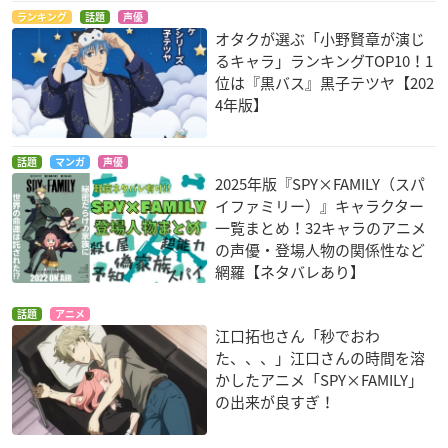
ランキング
話題
声優
オタクが選ぶ「小野賢章が演じ
るキャラ」ランキングTOP10！1
位は『黒バス』黒子テツヤ【202
4年版】
話題
マンガ
声優
2025年版『SPY×FAMILY（スパ
イファミリー）』キャラクター
一覧まとめ！32キャラのアニメ
の声優・登場人物の関係性など
網羅【ネタバレあり】
話題
アニメ
江口拓也さん「秒でおわ
た、、、」江口さんの時間を溶
かしたアニメ「SPY×FAMILY」
の出来が良すぎ！