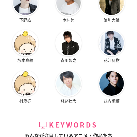
下野紘
木村昴
浪川大輔
坂本真綾
森川智之
花江夏樹
村瀬歩
斉藤壮馬
武内駿輔
KEYWORDS
みんなが注目しているアニメ・作品たち