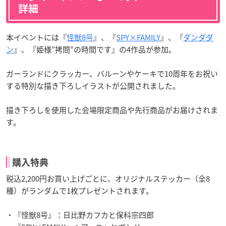
詳細
本イベントには『
怪獣8号
』、『
SPY×FAMILY
』、『
ダンダダ
ン
』、『姫様”拷問”の時間です』の4作品が参加。
ガーランドにクラッカー、バルーンやケーキで10周年をお祝い
する特別な描き下ろしイラストが公開されました。
描き下ろしを使用した会場限定商品や先行商品がお届けされま
す。
購入特典
税込2,200円お買い上げごとに、オリジナルステッカー（全8
種）がランダムで1枚プレゼントされます。
・『怪獣8号』：日比野カフカと保科宗四郎