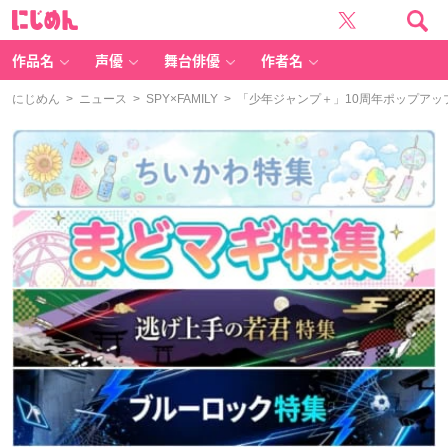
に
じ
め
ん
作品名
声優
舞台俳優
作者名
にじめん
>
ニュース
>
SPY×FAMILY
> 「少年ジャンプ＋」10周年ポップアップ