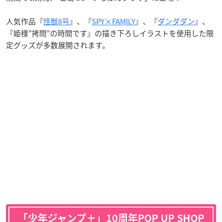
人気作品『
怪獣8号
』、『
SPY×FAMILY
』、『
ダンダダン
』、
『姫様”拷問”の時間です』の描き下ろしイラストを使用した限
定グッズが多数展開されます。
「少年ジャンプ＋」10周年POP UP SHOP