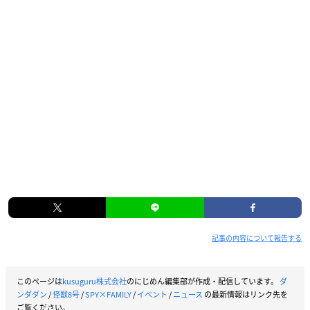
記事の内容について報告する
このページは
kusuguru株式会社
のにじめん編集部が作成・配信しています。
ダ
ンダダン
/
怪獣8号
/
SPY×FAMILY
/
イベント
/
ニュース
の最新情報はリンク先を
ご覧ください。