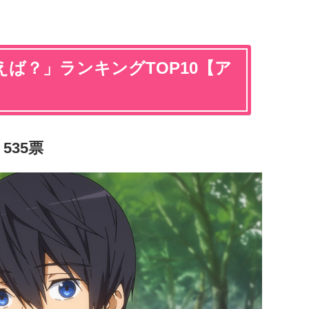
ば？」ランキングTOP10【ア
535票