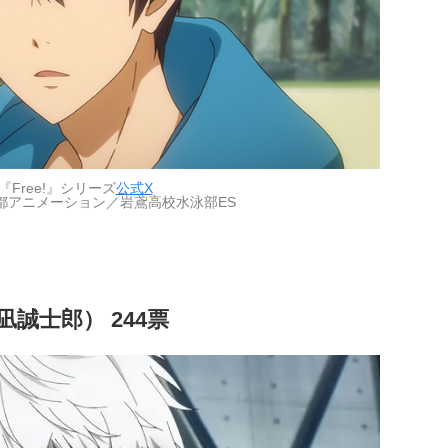
『Free!』シリーズ
公式X
都アニメーション／岩鳶高校水泳部ES
誠士郎） 244票