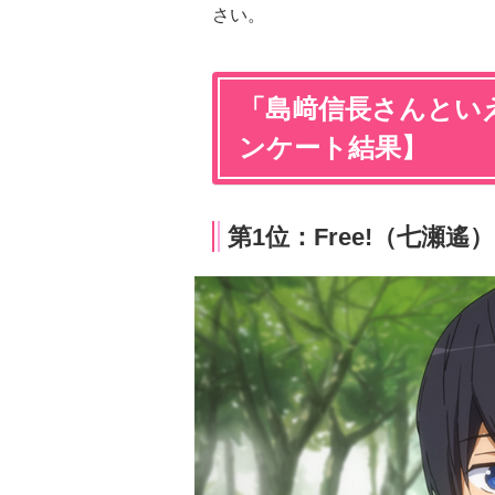
さい。
「島﨑信長さんといえ
ンケート結果】
第1位：Free!（七瀬遙） 