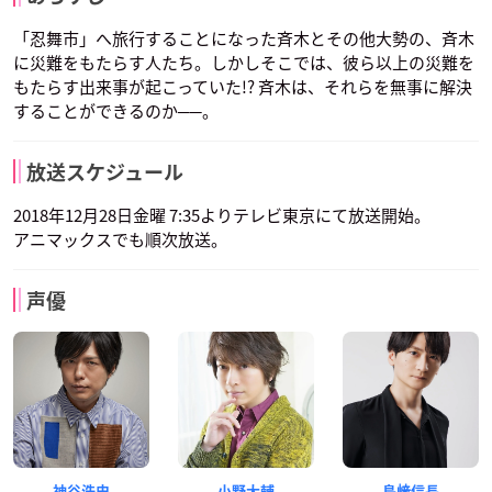
「忍舞市」へ旅行することになった斉木とその他大勢の、斉木
に災難をもたらす人たち。しかしそこでは、彼ら以上の災難を
もたらす出来事が起こっていた!? 斉木は、それらを無事に解決
することができるのか──。
放送スケジュール
2018年12月28日金曜 7:35よりテレビ東京にて放送開始。
アニマックスでも順次放送。
声優
神谷浩史
小野大輔
島﨑信長