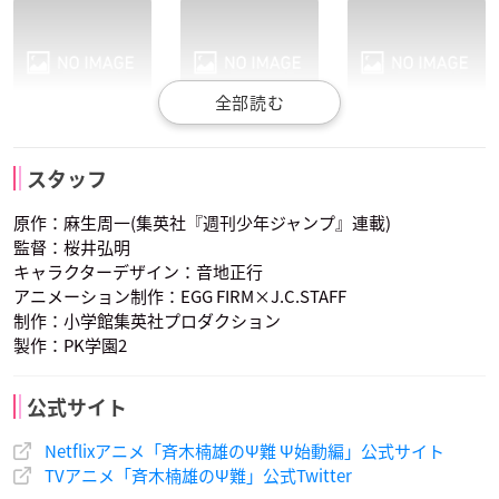
灰呂杵志
鳥束霊太
照橋心美
スタッフ
声優：日野聡
声優：花江夏樹
声優：茅野愛衣
原作：麻生周一(集英社『週刊少年ジャンプ』連載)
監督：桜井弘明
キャラクターデザイン：音地正行
アニメーション制作：EGG FIRM×J.C.STAFF
制作：小学館集英社プロダクション
製作：PK学園2
井口工
鈴宮陽衣
声優：鳥海浩輔
声優：東山奈央
公式サイト
Netflixアニメ「斉木楠雄のΨ難 Ψ始動編」公式サイト
TVアニメ「斉木楠雄のΨ難」公式Twitter