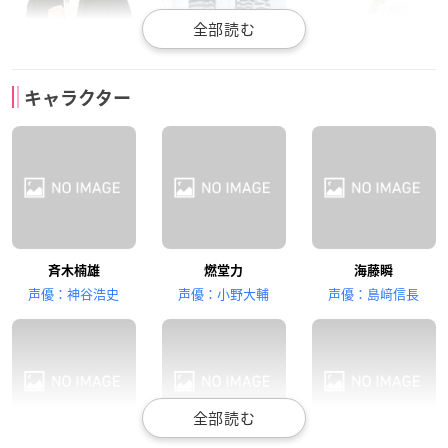
日野聡
花江夏樹
茅野愛衣
キャラクター
灰呂杵志
鳥束霊太
照橋心美
田村ゆかり
内田真礼
細谷佳正
斉木楠雄
燃堂力
海藤瞬
夢原知予
目良千里
窪谷須亜蓮
声優：神谷浩史
声優：小野大輔
声優：島﨑信長