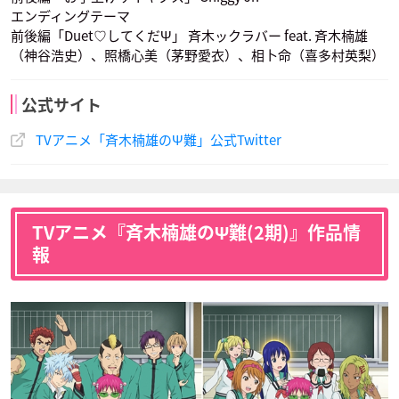
エンディングテーマ
前後編「Duet♡してくだΨ」 斉木ックラバー feat. 斉木楠雄
（神谷浩史）、照橋心美（茅野愛衣）、相卜命（喜多村英梨）
明智透真
相ト命
声優：梶裕貴
声優：喜多村英梨
公式サイト
TVアニメ「斉木楠雄のΨ難」公式Twitter
TVアニメ『斉木楠雄のΨ難(2期)』作品情
報