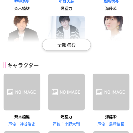
神谷浩史
小野大輔
島﨑信長
斉木楠雄
燃堂力
海藤瞬
日野聡
花江夏樹
茅野愛衣
キャラクター
灰呂杵志
鳥束霊太
照橋心美
鳥海浩輔
東山奈央
斉木楠雄
燃堂力
海藤瞬
井口工
鈴宮陽衣
声優：神谷浩史
声優：小野大輔
声優：島﨑信長