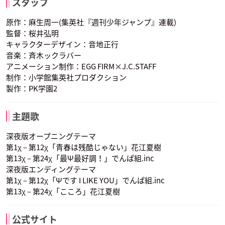
照橋信/六神通
蝶野雨緑
斉木國春
スタッフ
声優：日野聡
声優：花江夏樹
声優：茅野愛衣
原作：麻生周一(集英社『週刊少年ジャンプ』連載)
監督：桜井弘明
キャラクターデザイン：音地正行
音楽：斉木ックラバー
アニメーション制作：EGG FIRM×J.C.STAFF
制作：小学館集英社プロダクション
製作：PK学園2
愛河里花子
山寺宏一
田中理恵
夢原知予
目良千里
窪谷須亜蓮
斉木久留美
斉木熊五郎
斉木久美
声優：田村ゆかり
声優：内田真礼
声優：細谷佳正
主題歌
深夜版オープニングテーマ
第1χ – 第12χ「青春は残酷じゃない」花江夏樹
第13χ – 第24χ「最Ψ最好調！」でんぱ組.inc
深夜版エンディングテーマ
第1χ – 第12χ「Ψです I LIKE YOU」でんぱ組.inc
野島健児
松風雅也
照橋信/六神通
蝶野雨緑
斉木國春
第13χ – 第24χ「こころ」花江夏樹
斉木空助
才虎芽斗吏
声優：前野智昭
声優：森久保祥太郎
声優：岩田光央
公式サイト