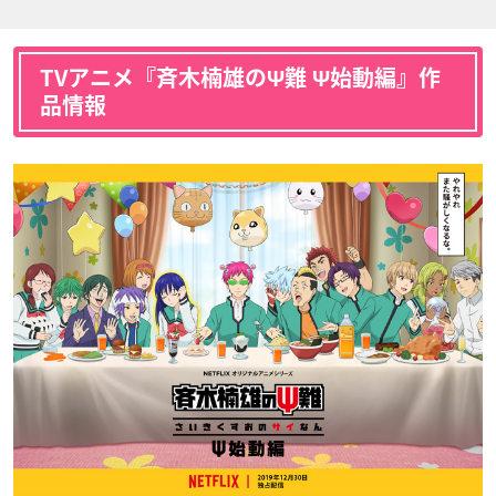
TVアニメ『斉木楠雄のΨ難 Ψ始動編』作
品情報