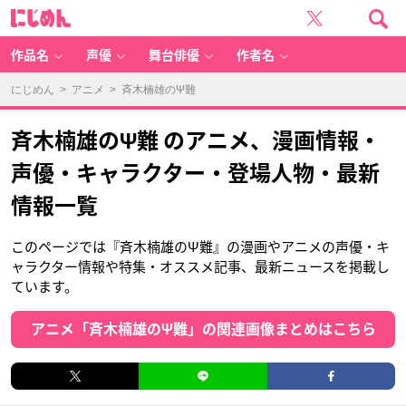
に
じ
め
ん
作品名
声優
舞台俳優
作者名
にじめん
>
アニメ
> 斉木楠雄のΨ難
斉木楠雄のΨ難 のアニメ、漫画情報・
声優・キャラクター・登場人物・最新
情報一覧
このページでは『斉木楠雄のΨ難』の漫画やアニメの声優・キ
ャラクター情報や特集・オススメ記事、最新ニュースを掲載し
ています。
アニメ「斉木楠雄のΨ難」の関連画像まとめはこちら