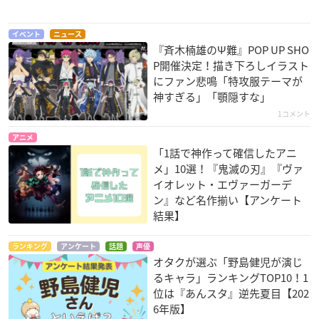
イベント
ニュース
『斉木楠雄のΨ難』POP UP SHO
P開催決定！描き下ろしイラスト
にファン悲鳴「特攻服テーマが
神すぎる」「顎隠すな」
1コメント
アニメ
「1話で神作って確信したアニ
メ」10選！『鬼滅の刃』『ヴァ
イオレット・エヴァーガーデ
ン』など名作揃い【アンケート
結果】
ランキング
アンケート
話題
声優
オタクが選ぶ「野島健児が演じ
るキャラ」ランキングTOP10！1
位は『あんスタ』逆先夏目【202
6年版】