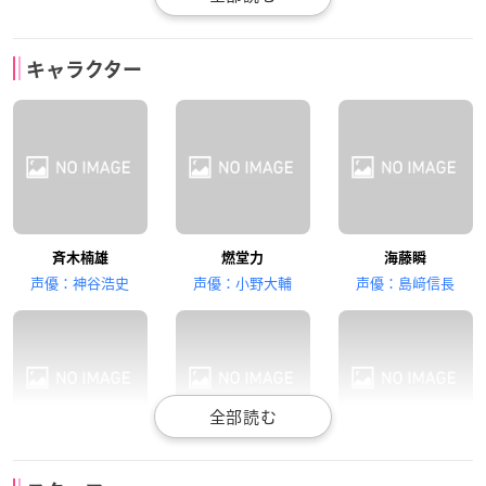
日野聡
花江夏樹
茅野愛衣
キャラクター
灰呂杵志
鳥束霊太
照橋心美
田村ゆかり
内田真礼
細谷佳正
斉木楠雄
燃堂力
海藤瞬
夢原知予
目良千里
窪谷須亜蓮
声優：神谷浩史
声優：小野大輔
声優：島﨑信長
前野智昭
森久保祥太郎
岩田光央
灰呂杵志
鳥束霊太
照橋心美