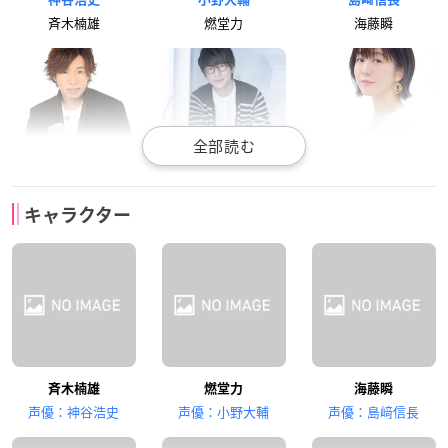
斉木楠雄
燃堂力
海藤瞬
日野聡
花江夏樹
茅野愛衣
キャラクター
灰呂杵志
鳥束零太
照橋心美
田村ゆかり
内田真礼
細谷佳正
斉木楠雄
燃堂力
海藤瞬
夢原知予
目良千里
窪谷須亜蓮
声優：神谷浩史
声優：小野大輔
声優：島﨑信長