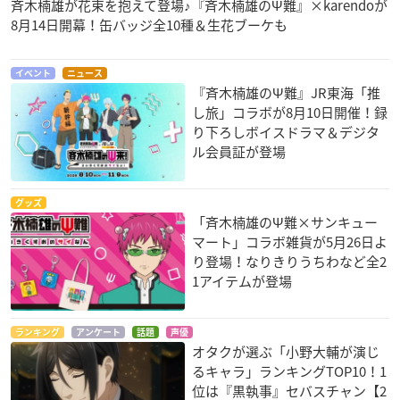
斉木楠雄が花束を抱えて登場♪『斉木楠雄のΨ難』×karendoが
8月14日開幕！缶バッジ全10種＆生花ブーケも
イベント
ニュース
『斉木楠雄のΨ難』JR東海「推
し旅」コラボが8月10日開催！録
り下ろしボイスドラマ＆デジタ
ル会員証が登場
グッズ
「斉木楠雄のΨ難×サンキュー
マート」コラボ雑貨が5月26日よ
り登場！なりきりうちわなど全2
1アイテムが登場
ランキング
アンケート
話題
声優
オタクが選ぶ「小野大輔が演じ
るキャラ」ランキングTOP10！1
位は『黒執事』セバスチャン【2