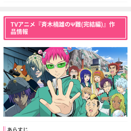
TVアニメ『斉木楠雄のΨ難(完結編)』作
品情報
あらすじ