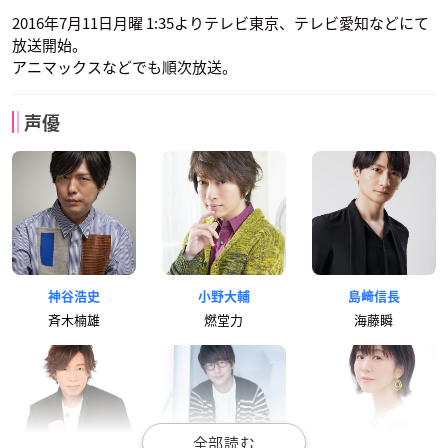
2016年7月11日月曜 1:35よりテレビ東京、テレビ愛知などにて
放送開始。
アニマックスなどでも順次放送。
声優
神谷浩史
小野大輔
島﨑信長
斉木楠雄
燃堂力
海藤瞬