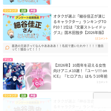
ランキング
話題
声優
オタクが選ぶ「細谷佳正が演じ
るキャラクター」ランキングTO
P10！1位は『文豪ストレイドッ
グス』国木田独歩【2026年版】
12コメント
善逸の兄弟子ってなんやああああ！！名前で書いたれや！！！！獪岳
って！獪岳って！！！
アニメ
【2026年】10周年を迎える女性
向けアニメ10選！『ユーリ!!! on
ICE』『ヒロアカ』はもう10年前
1コメント
ランキング
話題
声優
オタクが選ぶ「神谷浩史が演じ
るキャラクター」ランキングTO