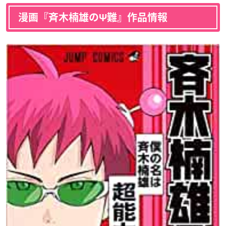
漫画『斉木楠雄のΨ難』作品情報