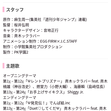
前野智昭
梶裕貴
喜多村英梨
灰呂杵志
鳥束霊太
照橋心美
照橋信
明智透真
相ト命
スタッフ
声優：日野聡
声優：花江夏樹
声優：茅野愛衣
原作：麻生周一(集英社『週刊少年ジャンプ』連載)
監督：桜井弘明
キャラクターデザイン：音地正行
音楽：斉木ックラバー
アニメーション制作：EGG FIRM×J.C.STAFF
制作：小学館集英社プロダクション
製作：PK学園2
M・A・O
夢原知予
目良千里
窪谷須亜蓮
梨歩田依舞
声優：田村ゆかり
声優：内田真礼
声優：細谷佳正
主題歌
オープニングテーマ
第1χ – 第12χ「Ψレントプリズナー」 斉木ックラバー feat. 斉木
楠雄（神谷浩史）、燃堂力（小野大輔）、海藤瞬（島﨑信長）
第13χ – 第24χ「お手上げサイキクス」 Shiggy Jr.
エンディングテーマ
照橋信
明智透真
相ト命
第1χ – 第12χ「Ψ発見伝！」でんぱ組.inc
声優：前野智昭
声優：梶裕貴
声優：喜多村英梨
第13χ – 第24χ「Duet♡してくだΨ」 斉木ックラバー feat. 斉木