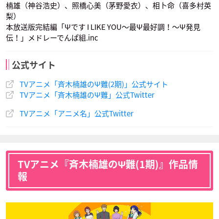
楠雄（神谷浩史）、照橋心美（茅野愛衣）、相卜命（喜多村英
梨）
本放送版完結編「Ψです I LIKE YOU～最Ψ最好調！～Ψ発見
伝！」メドレーでんぱ組.inc
公式サイト
梨歩田依舞
TVアニメ「斉木楠雄のΨ難(2期)」公式サイト
声優：M・A・O
TVアニメ「斉木楠雄のΨ難」公式Twitter
TVアニメ「アニメ名」公式Twitter
TVアニメ『斉木楠雄のΨ難(1期)』作品情
報