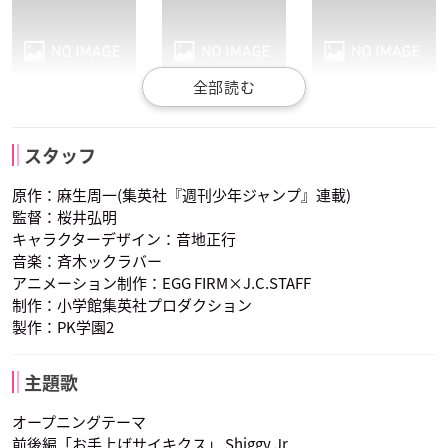
梶裕貴
喜多村英梨
灰呂杵志
鳥束零太
照橋心美
明智透真
相ト命
スタッフ
声優：日野聡
声優：花江夏樹
声優：茅野愛衣
原作：麻生周一(集英社『週刊少年ジャンプ』連載)
監督：桜井弘明
キャラクターデザイン：音地正行
音楽：斉木ックラバー
アニメーション制作：EGG FIRM×J.C.STAFF
制作：小学館集英社プロダクション
製作：PK学園2
夢原知予
目良千里
窪谷須亜蓮
声優：田村ゆかり
声優：内田真礼
声優：細谷佳正
主題歌
オープニングテーマ
前後編「お手上げサイキクス」 Shiggy Jr.