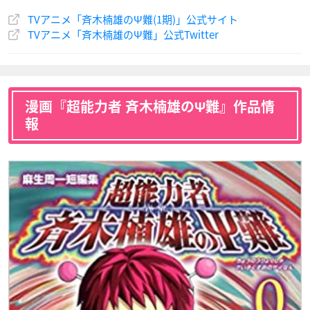
TVアニメ「斉木楠雄のΨ難(1期)」公式サイト
TVアニメ「斉木楠雄のΨ難」公式Twitter
斉木久留美
斉木熊五郎
斉木久美
声優：愛河里花子
声優：山寺宏一
声優：田中理恵
漫画『超能力者 斉木楠雄のΨ難』作品情
報
斉木空助
才虎芽斗吏
声優：野島健児
声優：松風雅也