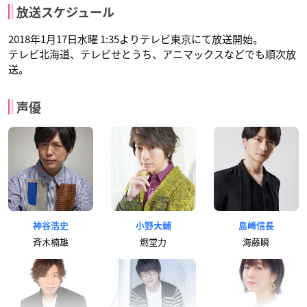
放送スケジュール
2018年1月17日水曜 1:35よりテレビ東京にて放送開始。
テレビ北海道、テレビせとうち、アニマックスなどでも順次放
送。
声優
神谷浩史
小野大輔
島﨑信長
斉木楠雄
燃堂力
海藤瞬