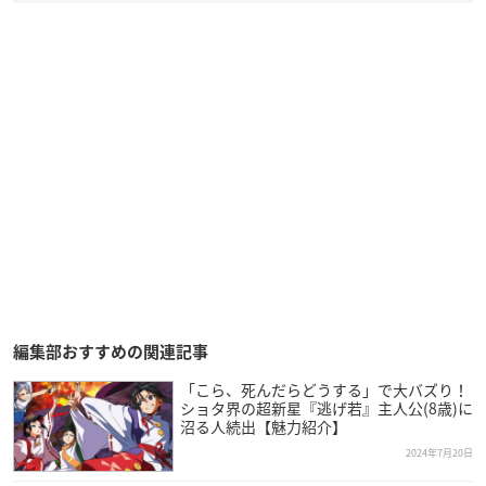
編集部おすすめの関連記事
「こら、死んだらどうする」で大バズり！
ショタ界の超新星『逃げ若』主人公(8歳)に
沼る人続出【魅力紹介】
2024年7月20日