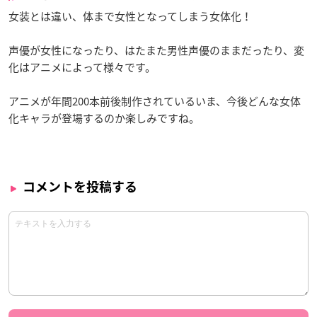
女装とは違い、体まで女性となってしまう女体化！
声優が女性になったり、はたまた男性声優のままだったり、変
化はアニメによって様々です。
アニメが年間200本前後制作されているいま、今後どんな女体
化キャラが登場するのか楽しみですね。
コメントを投稿する