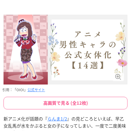
引用：「OIOI」
公式サイト
高画質で見る (全12枚)
新アニメ化が話題の『
らんま1/2
』の見どころといえば、早乙
女乱馬が水をかぶると女の子になってしまい、一度で二度美味