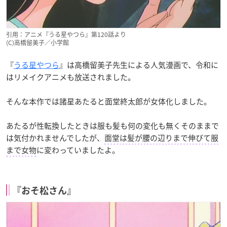
引用：アニメ『うる星やつら』第120話より
(C)高橋留美子／小学館
『
うる星やつら
』は高橋留美子先生による人気漫画で、令和に
はリメイクアニメも放送されました。
そんな本作では諸星あたると面堂終太郎が女体化しました。
あたるが性転換したときは服も髪も何の変化も無くそのままで
は気付かれませんでしたが、
面堂は髪が腰の辺りまで伸びて服
まで女物
に変わっていましたよ。
『おそ松さん』