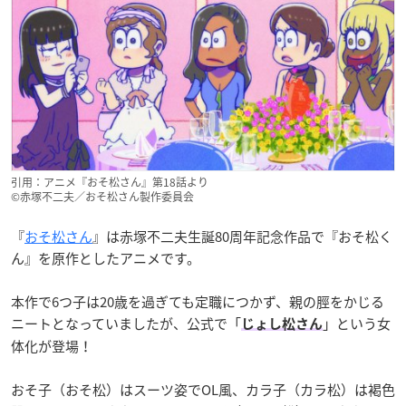
引用：アニメ『おそ松さん』第18話より
©赤塚不二夫／おそ松さん製作委員会
『
おそ松さん
』は赤塚不二夫生誕80周年記念作品で『おそ松く
ん』を原作としたアニメです。
本作で6つ子は20歳を過ぎても定職につかず、親の脛をかじる
ニートとなっていましたが、公式で「
」という女
じょし松さん
体化が登場！
おそ子（おそ松）はスーツ姿でOL風、カラ子（カラ松）は褐色