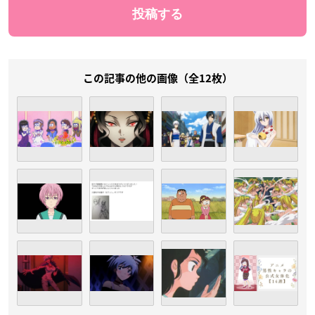
この記事の他の画像（全12枚）