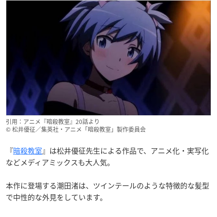
引用：アニメ『暗殺教室』20話より
© 松井優征／集英社・アニメ「暗殺教室」製作委員会
『
暗殺教室
』は松井優征先生による作品で、アニメ化・実写化
などメディアミックスも大人気。
本作に登場する潮田渚は、ツインテールのような特徴的な髪型
で中性的な外見をしています。