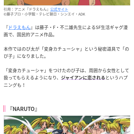
引用：アニメ『ドラえもん』
公式サイト
©藤子プロ・小学館・テレビ朝日・シンエイ・ADK
『
ドラえもん
』は藤子・F・不二雄先生によるSF生活ギャグ漫
画で、国民的アニメ作品。
本作ではのび太が「変身カチューシャ」という秘密道具で「の
び子」になりました。
「変身カチューシャ」をつけたのび子は、周囲から女性として
扱ってもらえるようになり、
というハプ
ジャイアンに恋される
ニングも！
『NARUTO』