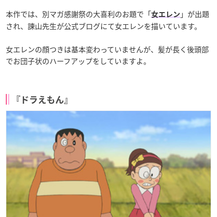
本作では、別マガ感謝祭の大喜利のお題で「
」が出題
女エレン
され、諫山先生が公式ブログにて女エレンを描いています。
女エレンの顔つきは基本変わっていませんが、髪が長く後頭部
でお団子状のハーフアップをしていますよ。
『ドラえもん』