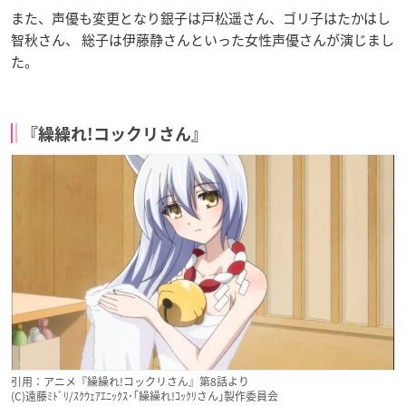
また、声優も変更となり銀子は戸松遥さん、ゴリ子はたかはし
智秋さん、 総子は伊藤静さんといった女性声優さんが演じまし
た。
『繰繰れ!コックリさん』
引用：アニメ『繰繰れ!コックリさん』第8話より
(C)遠藤ﾐﾄﾞﾘ/ｽｸｳｪｱｴﾆｯｸｽ･｢繰繰れ!ｺｯｸﾘさん｣製作委員会