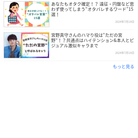
あなたもオタク確定！？ 遠征・円盤など思
わず使ってしまう“オタバレするワード”15
選！
2024年7月14日
宮野真守さんのハマり役は“ただの宮
野”！？共通点はハイテンション&本人とビ
ジュアル激似キャラまで
2024年7月14日
もっと見る