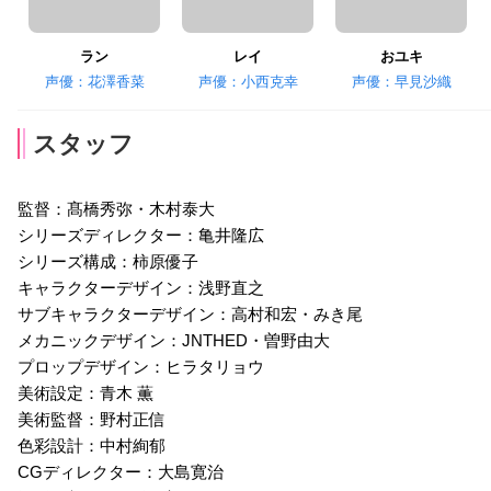
ラン
レイ
おユキ
声優：花澤香菜
声優：小西克幸
声優：早見沙織
スタッフ
監督：髙橋秀弥・木村泰大
シリーズディレクター：亀井隆広
シリーズ構成：柿原優子
キャラクターデザイン：浅野直之
サブキャラクターデザイン：高村和宏・みき尾
メカニックデザイン：JNTHED・曽野由大
プロップデザイン：ヒラタリョウ
美術設定：青木 薫
美術監督：野村正信
色彩設計：中村絢郁
CGディレクター：大島寛治