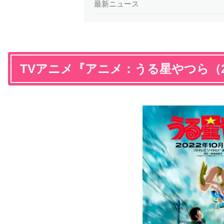
最新ニュース
TVアニメ『アニメ：うる星やつら（2