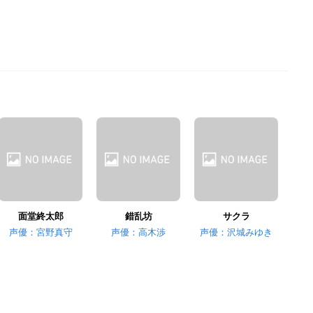
面堂終太郎
錯乱坊
サクラ
声優：宮野真守
声優：高木渉
声優：沢城みゆき