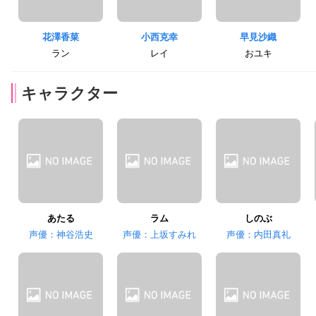
花澤香菜
小西克幸
早見沙織
ラン
レイ
おユキ
キャラクター
あたる
ラム
しのぶ
声優：神谷浩史
声優：上坂すみれ
声優：内田真礼