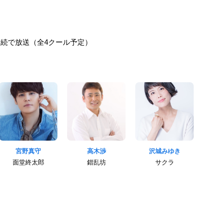
連続で放送（全4クール予定）
宮野真守
高木渉
沢城みゆき
面堂終太郎
錯乱坊
サクラ