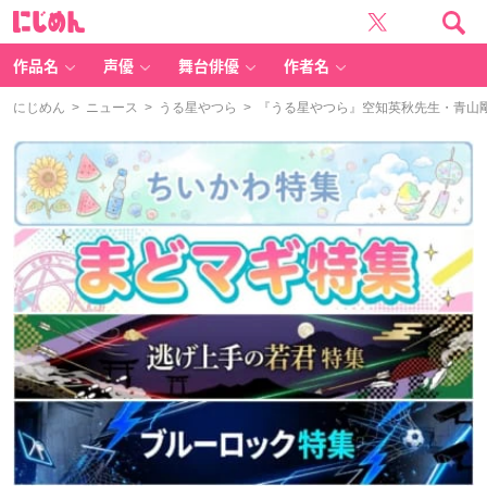
に
じ
め
ん
作品名
声優
舞台俳優
作者名
にじめん
>
ニュース
>
うる星やつら
> 『うる星やつら』空知英秋先生・青山