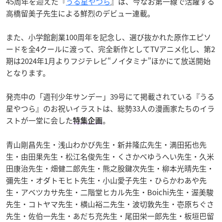
45周年を迎えた『
うる星やつら
』は、今なお第一線で活躍する
高橋留美子先生による鮮烈のデビュー連載。
また、小学館創業100周年を記念し、選び抜かれた原作エピソ
ードを全4クールに渡って、完全新作としてTVアニメ化し、第2
期は2024年1月よりフジテレビ“ノイタミナ”ほかにて放送開始
となります。
発売中の「週刊少年サンデー」39号にて掲載されている『うる
星やつら』のお祝いイラストは、総勢33人の漫画家たちのイラ
ストが一堂に会した
。
特集企画
青山剛昌先生・浅山わかび先生・新井隆広先生・満田拓也先
生・由田果先生・松江名俊先生・くさかべゆうへい先生・久米
田康治先生・畑健二郎先生・熊之股鍵次先生・柳本光晴先生・
彌先生・オダトモヒト先生・小山愛子先生・ひらかわあや先
生・アベツカサ先生・二階堂ヒカル先生・Boichi先生・渥美駿
先生・コトヤマ先生・横山裕二先生・波切敦先生・壱原ちぐさ
先生・佐伯一先生・あだち充先生・尾田栄一郎先生・板垣巴留