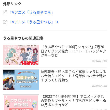
外部リンク
TVアニメ「うる星やつら」
TVアニメ「うる星やつら」 X
うる星やつらの関連記事
「うる星やつら×100円ショップ」7月20
日よりグッズ発売！ミニトートバッグやア
クキーなど
2023年7月20日
跡部景吾・鈴木園子など富豪キャラによる
お金持ちエピソード！億単位のお金を動か
すびっくり行動も
2023年7月15日
【2023年4月第4週発売】アニメ・オタ活
の新作カプセルトイ！ぴちぴちピッチ・ぬ
い用ポンチョなど