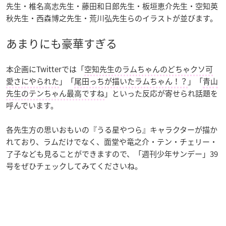
先生・椎名高志先生・藤田和日郎先生・板垣恵介先生・空知英
秋先生・西森博之先生・荒川弘先生らのイラストが並びます。
あまりにも豪華すぎる
本企画にTwitterでは「
空知先生
のラムちゃんのどちゃクソ可
愛さにやられた
」「
尾田っちが描いた
ラムちゃん
！？
」「
青山
先生の
テン
ちゃん最高ですね
」といった反応が寄せられ話題を
呼んでいます。
各先生方の思いおもいの『うる星やつら』キャラクターが描か
れており、ラムだけでなく、面堂や竜之介・テン・チェリー・
了子なども見ることができますので、「週刊少年サンデー」39
号をぜひチェックしてみてくださいね。