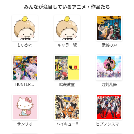
みんなが注目しているアニメ・作品たち
ちいかわ
キャラ一覧
鬼滅の刃
HUNTER...
暗殺教室
刀剣乱舞
サンリオ
ハイキュー!!
ヒプノシスマ...