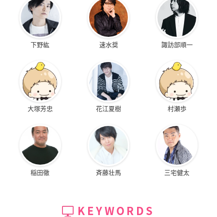
下野紘
速水奨
諏訪部順一
大塚芳忠
花江夏樹
村瀬歩
稲田徹
斉藤壮馬
三宅健太
KEYWORDS