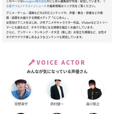
このページは
kusuguru株式会社
のにじめん編集部が作成・配信しています。
う
る星やつら
/
イラスト
/
ニュース
の最新情報はリンク先をご覧ください。
アニメ・ゲーム・漫画などの2次元コンテンツや、声優・舞台・俳優などの情
報・話題をお届けする情報メディア「にじめん」。
女性向けアニメをはじめ、少年アニメやキャラクター作品、VTuberなどストリー
マーにも幅を広げ、オタクが気になる情報を幅広くお届けしています。
さらに、アンケート・ランキング・オタ活（推し活）お役立ち情報など、女性オ
タクがワクワク楽しめるようなコンテンツも発信しています。
VOICE ACTOR
みんなが気になっている声優さん
宮野真守
鈴村健一
森川智之