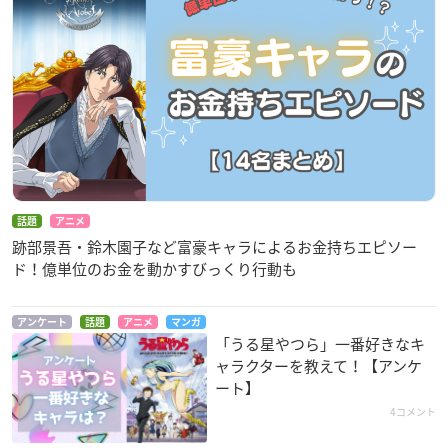
話題
アニメ
跡部景吾・鈴木園子など富豪キャラによるお金持ちエピソー
ド！億単位のお金を動かすびっくり行動も
アンケート
話題
アニメ
マンガ
「うる星やつら」一番好きなキ
ャラクターを教えて！【アンケ
ート】
4コメント