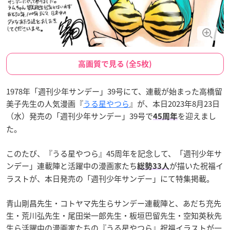
高画質で見る (全5枚)
1978年「週刊少年サンデー」39号にて、連載が始まった高橋留
美子先生の人気漫画『
うる星やつら
』が、本日2023年8月23日
（水）発売の「週刊少年サンデー」39号で
を迎えまし
45周年
た。
このたび、『うる星やつら』45周年を記念して、「週刊少年サ
ンデー」連載陣と活躍中の漫画家たち
が描いた祝福イ
総勢33人
ラストが、本日発売の「週刊少年サンデー」にて特集掲載。
青山剛昌先生・コトヤマ先生らサンデー連載陣と、あだち充先
生・荒川弘先生・尾田栄一郎先生・板垣巴留先生・空知英秋先
生ら活躍中の漫画家たちの『うる星やつら』祝福イラストが一