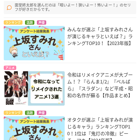
面堂終太郎を選んだのは「暗いよー！狭いよー！怖いよー！」のセリ
フが好きだからです。
ランキング
話題
声優
みんなが選ぶ「上坂すみれさん
が演じるキャラといえば？」ラ
ンキングTOP10！【2023年版】
アニメ
令和はリメイクアニメが大ブー
ム！？『らんま1/2』『ベルば
ら』『スラダン』など平成・昭
和の名作が蘇る【作品まとめ】
ランキング
話題
声優
オタクが選ぶ「上坂すみれが演
じるキャラ」ランキングTOP1
0！1位は『鬼灯の冷徹』ピー