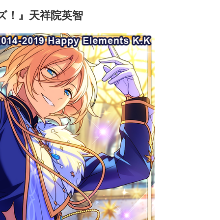
ズ！』天祥院英智