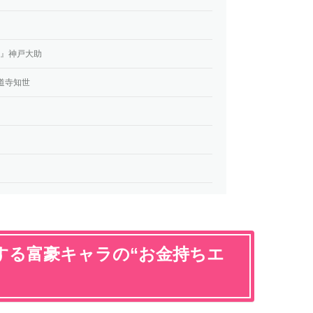
TED』神戸大助
道寺知世
する富豪キャラの“お金持ちエ