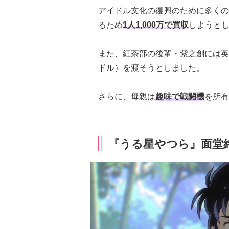
アイドル文化の復興のために多くの私財
るため
1人1,000万で買収
しようと
また、紅茶部の後輩・紫之創には英
ドル）を渡そうとしました。
さらに、母親は
趣味で戦闘機
を所有
『うる星やつら』面堂