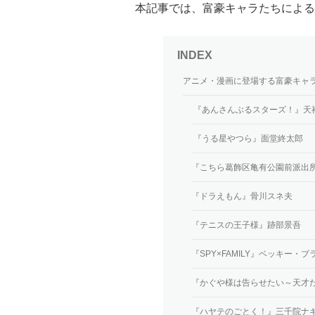
本記事では、富豪キャラたちによる
アニメ・漫画に登場する富豪キャラ
『あんさんぶるスターズ！』天
『うる星やつら』面堂終太郎
『こちら葛飾区亀有公園前派出
『ドラえもん』骨川スネ夫
『テニスの王子様』跡部景吾
『SPY×FAMILY』ベッキー・
『かぐや様は告らせたい～天才
『ハヤテのごとく！』三千院ナ