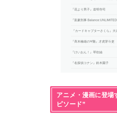
『花より男子』道明寺司
『富豪刑事 Balance:UNLIMI
『カードキャプターさくら』大
『斉木楠雄のΨ難』才虎芽斗吏
『けいおん！』琴吹紬
『名探偵コナン』鈴木園子
アニメ・漫画に登場
ピソード”