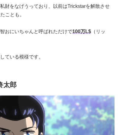
をなげうっており、以前はTrickstarを解散させ
したことも。
智おにいちゃんと呼ばれただけで
100万L$
（リッ
している模様です。
終太郎