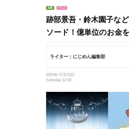
話題
アニメ
跡部景吾・鈴木園子な
ソード！億単位のお金
ライター：にじめん編集部
2023年 07月15日
Saturday 12:00