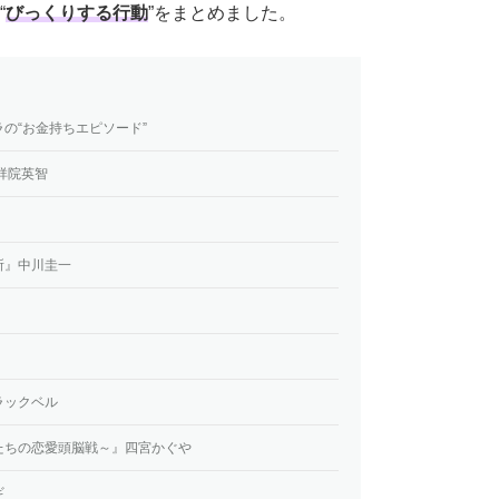
“
びっくりする行動
”をまとめました。
の“お金持ちエピソード”
祥院英智
所』中川圭一
ブラックベル
たちの恋愛頭脳戦～』四宮かぐや
ギ