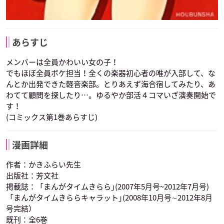
あらすじ
メンバーは全員かわいい女の子！
でもほぼ全員ボケ担当！全くの楽器初心者の唯が入部して、な
んとか出発できた軽音楽部。とりあえず海合宿してみたり、あ
わてて顧問を探したり…。ゆるやか部活４コマいざ演奏開始で
す！
(コミックス第1巻あらすじ)
漫画詳細
作者：かきふらい先生
出版社：芳文社
掲載誌：「まんがタイムきらら｣(2007年5月号~2012年7月号)
「まんがタイムきららキャラット｣(2008年10月号∼2012年8月
号完結）
既刊：全6巻