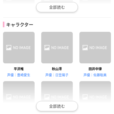
寿美菜子
藤東知夏
米澤円
キャラクター
琴吹紬
真鍋和
平沢憂
真田アサミ
竹達彩奈
永田依子
平沢唯
秋山澪
田井中律
山中さわ子
中野梓
鈴木純
声優：豊崎愛生
声優：日笠陽子
声優：佐藤聡美