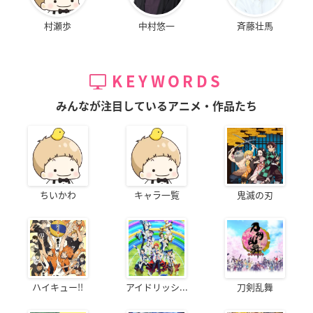
村瀬歩
中村悠一
斉藤壮馬
KEYWORDS
みんなが注目しているアニメ・作品たち
ちいかわ
キャラ一覧
鬼滅の刃
ハイキュー!!
アイドリッシ...
刀剣乱舞