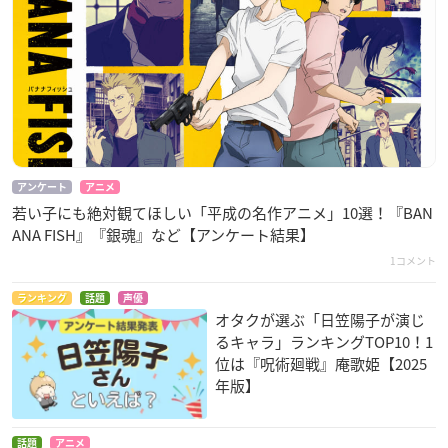
アンケート
アニメ
若い子にも絶対観てほしい「平成の名作アニメ」10選！『BAN
ANA FISH』『銀魂』など【アンケート結果】
1コメント
ランキング
話題
声優
オタクが選ぶ「日笠陽子が演じ
るキャラ」ランキングTOP10！1
位は『呪術廻戦』庵歌姫【2025
年版】
話題
アニメ