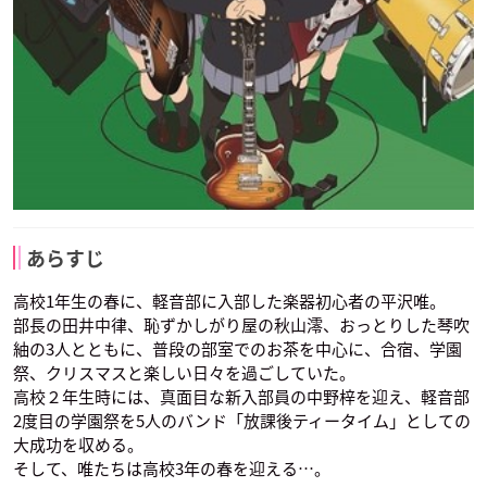
あらすじ
高校1年生の春に、軽音部に入部した楽器初心者の平沢唯。
部長の田井中律、恥ずかしがり屋の秋山澪、おっとりした琴吹
紬の3人とともに、普段の部室でのお茶を中心に、合宿、学園
祭、クリスマスと楽しい日々を過ごしていた。
高校２年生時には、真面目な新入部員の中野梓を迎え、軽音部
2度目の学園祭を5人のバンド「放課後ティータイム」としての
大成功を収める。
そして、唯たちは高校3年の春を迎える…。