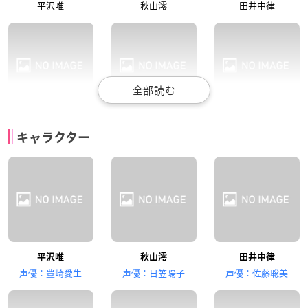
平沢唯
秋山澪
田井中律
寿美菜子
藤東知夏
米澤円
キャラクター
琴吹紬
真鍋和
平沢憂
真田アサミ
竹達彩奈
永田依子
平沢唯
秋山澪
田井中律
山中さわ子
中野梓
鈴木純
声優：豊崎愛生
声優：日笠陽子
声優：佐藤聡美