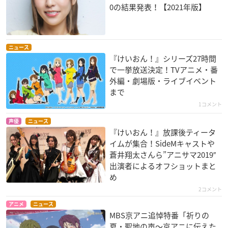
0の結果発表！【2021年版】
ニュース
『けいおん！』シリーズ27時間
で一挙放送決定！TVアニメ・番
外編・劇場版・ライブイベント
まで
1コメント
声優
ニュース
『けいおん！』放課後ティータ
イムが集合！SideMキャストや
蒼井翔太さんら”アニサマ2019″
出演者によるオフショットまと
め
2コメント
アニメ
ニュース
MBS京アニ追悼特番「祈りの
夏・聖地の声～京アニに伝えた