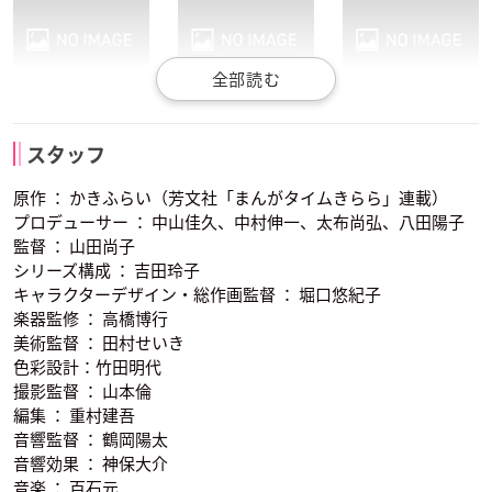
琴吹紬
真鍋和
平沢憂
スタッフ
声優：寿美菜子
声優：藤東知夏
声優：米澤円
原作 ： かきふらい（芳文社「まんがタイムきらら」連載）
プロデューサー ： 中山佳久、中村伸一、太布尚弘、八田陽子
監督 ： 山田尚子
シリーズ構成 ： 吉田玲子
キャラクターデザイン・総作画監督 ： 堀口悠紀子
楽器監修 ： 高橋博行
美術監督 ： 田村せいき
山中さわ子
中野梓
鈴木純
色彩設計：竹田明代
声優：真田アサミ
声優：竹達彩奈
声優：永田依子
撮影監督 ： 山本倫
編集 ： 重村建吾
音響監督 ： 鶴岡陽太
音響効果 ： 神保大介
音楽 ： 百石元