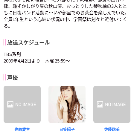
律、恥ずかしがり屋の秋山澪、おっとりした琴吹紬の3人とと
もに日夜バンド活動に…いや部室でのお茶会を楽しんでいた。
全員1年生という心細い状況の中、学園祭は刻々と近付いてく
る。
放送スケジュール
TBS系列
2009年4月2日より 木曜 25:59～
声優
豊崎愛生
日笠陽子
佐藤聡美