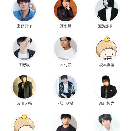
宮野真守
速水奨
諏訪部順一
下野紘
木村昴
坂本真綾
浪川大輔
花江夏樹
森川智之