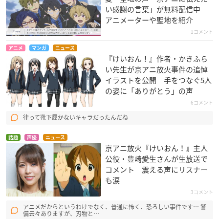
い感謝の言葉」が無料配信中
アニメーターや聖地を紹介
1コメント
アニメ
マンガ
ニュース
『けいおん！』作者・かきふら
い先生が京アニ放火事件の追悼
イラストを公開 手をつなぐ5人
の姿に「ありがとう」の声
6コメント
律って靴下履かないキャラだったんだね
話題
声優
ニュース
京アニ放火『けいおん！』主人
公役・豊崎愛生さんが生放送で
コメント 震える声にリスナー
も涙
3コメント
アニメだからというわけでなく、普通に怖く、恐ろしい事件です… 警
備云々ありますが、刃物と…