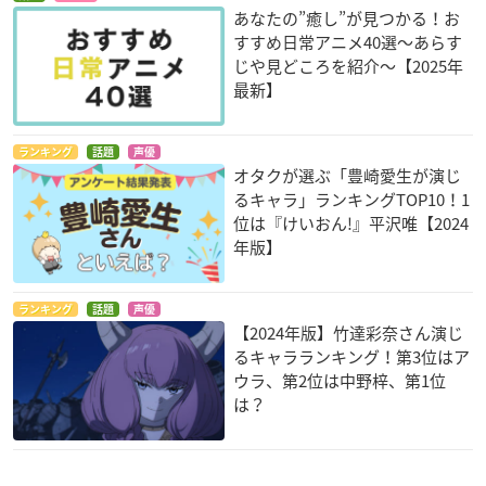
あなたの”癒し”が見つかる！お
すすめ日常アニメ40選～あらす
じや見どころを紹介～【2025年
最新】
ランキング
話題
声優
オタクが選ぶ「豊崎愛生が演じ
るキャラ」ランキングTOP10！1
位は『けいおん!』平沢唯【2024
年版】
ランキング
話題
声優
【2024年版】竹達彩奈さん演じ
るキャラランキング！第3位はア
ウラ、第2位は中野梓、第1位
は？