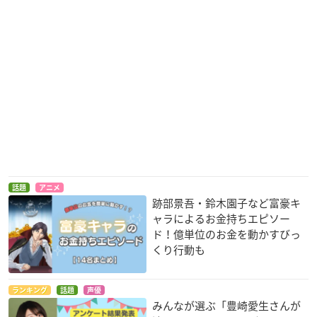
話題
アニメ
跡部景吾・鈴木園子など富豪キ
ャラによるお金持ちエピソー
ド！億単位のお金を動かすびっ
くり行動も
ランキング
話題
声優
みんなが選ぶ「豊崎愛生さんが