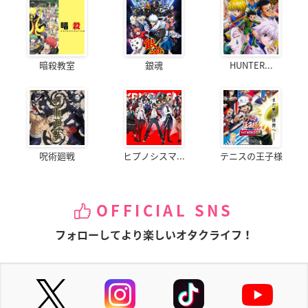
暗殺教室
銀魂
HUNTER...
呪術廻戦
ヒプノシスマ...
テニスの王子様
OFFICIAL SNS
フォローしてより楽しいオタクライフ！