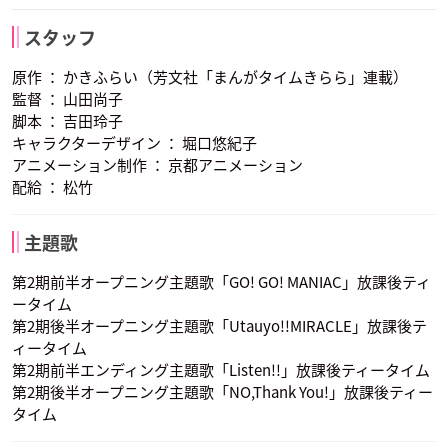
琴吹紬
真鍋和
平沢憂
スタッフ
声優：寿美菜子
声優：藤東知夏
声優：米澤円
原作 ： かきふらい（芳文社「まんがタイムきらら」連載）
監督 ： 山田尚子
脚本 ： 吉田玲子
キャラクターデザイン ： 堀口悠紀子
アニメーション制作 ： 京都アニメーション
配給 ： 松竹
山中さわ子
中野梓
鈴木純
声優：真田アサミ
声優：竹達彩奈
声優：永田依子
主題歌
第2期前半オープニング主題歌「GO! GO! MANIAC」放課後ティ
ータイム
第2期後半オープニング主題歌「Utauyo!!MIRACLE」放課後テ
ィータイム
第2期前半エンディング主題歌「Listen!!」放課後ティータイム
第2期後半オープニング主題歌「NO,Thank You!」放課後ティー
タイム