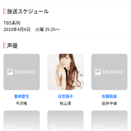
放送スケジュール
TBS系列
2010年4月6日 火曜 25:25～
声優
豊崎愛生
日笠陽子
佐藤聡美
平沢唯
秋山澪
田井中律