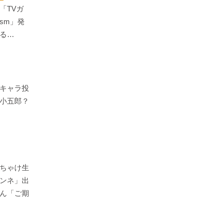
「TVガ
yism」発
る…
キャラ投
小五郎？
ちゃけ生
ンネ」出
ん「ご期