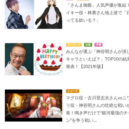
「さんま御殿」人気声優が集結
イキー役・林勇さん地上波で「
ってる奴いる？」
平成狸合戦ぽんぽこ
Coo/遠い海から来たク
うる星やつら 乙女ばし
ー
かの恐怖
ランキング
話題
声優
玉三郎
みんなが選ぶ「神谷明さんが演
トニー・ボトムズ
画堂終太郎
キャラといえば？」TOP10の結
発表！【2021年版】
ニュース
マグロ役・古川登志夫さんvsニ
めぞん一刻 完結篇
うる星やつら 完結篇
うる星やつら 怒れ!シャ
ーベット
リ役・神谷明さんの壮絶な戦い
三鷹瞬
面堂
画堂終太郎
発！鳴き声だけで“銀河最強のチ
ン”を争う戦い...