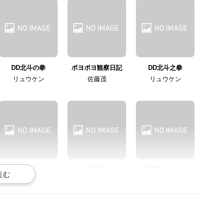
DD北斗の拳
ポヨポヨ観察日記
DD北斗之拳
リュウケン
佐藤茂
リュウケン
シティーハンター ザ・
宝島
大空魔竜ガイキング
シークレット・サービ
パピー
ツワブキサンシロー
ス
冴羽リョウ