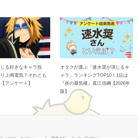
演じる好きなキャラ投
オタクが選ぶ「速水奨が演じるキ
ぱり上鳴電気？それとも
ャラ」ランキングTOP10！1位は
？【アンケート】
『炎の蜃気楼』直江信綱【2026年
版】