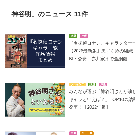
「神谷明」のニュース 11件
話題
声優
ゲッターロボG
バビル2世
映画おしりたんてい
『名探偵コナン』キャラクター
スフーレ島のひみつ
リョウ
バビル2世
（東映まんがまつり）
【2026最新版】黒ずくめの組織
ペペ
BI・公安・赤井家まで全網羅
ランキング
話題
声優
みんなが選ぶ「神谷明さんが演
キャラといえば？」TOP10の結
発表！【2022年版】
名探偵コナン 紺碧の棺
名探偵コナン 瞳の中の
名探偵コナン 世紀末の
（ジョリー・ロジャ
暗殺者
魔術師
ー）
毛利小五郎
毛利小五郎
毛利小五郎
声優
ニュース