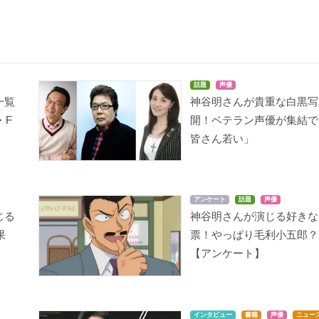
話題
声優
劇場版シティーハンタ
名探偵コナン 漆黒の追
名探偵コナン 戦慄の楽
一覧
神谷明さんが貴重な白黒写
ー 新宿プライベート・
跡者 (チェイサー)
譜 (フルスコア)
アイズ
・F
開！ベテラン声優が集結で
毛利小五郎
毛利小五郎
冴羽獠
皆さん若い」
アンケート
話題
声優
じる
神谷明さんが演じる好きな
果
票！やっぱり毛利小五郎？
【アンケート】
青山剛昌短編集
名探偵コナン 14番目の
名探偵コナン 時計じか
標的
けの摩天楼
グレイ
毛利小五郎
毛利小五郎
インタビュー
書籍
声優
ニュー