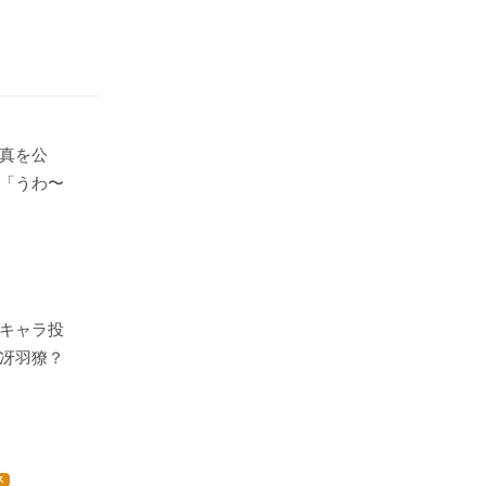
真を公
「うわ〜
キャラ投
冴羽獠？
ス