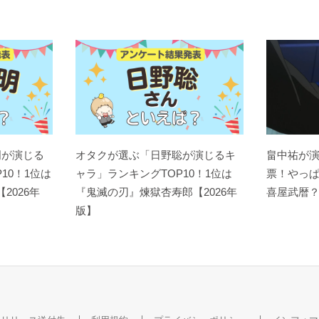
明が演じる
オタクが選ぶ「日野聡が演じるキ
畠中祐が
10！1位は
ャラ」ランキングTOP10！1位は
票！やっ
【2026年
『鬼滅の刃』煉󠄁獄杏寿郎【2026年
喜屋武暦
版】