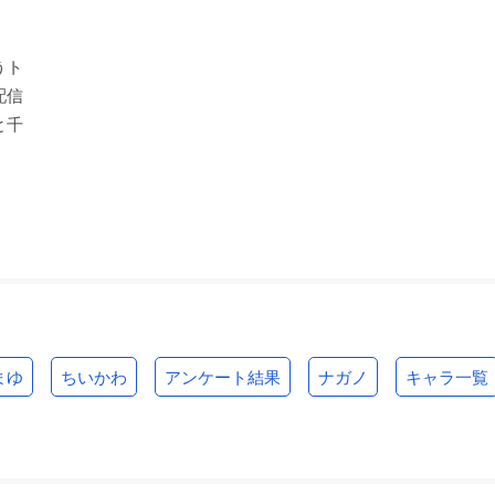
うト
配信
と千
キン肉マン 晴れ姿! 正
うる星やつら3 リメン
うる星やつら 了子の9
義超人
バー・マイ・ラブ
月のお茶会
キン肉マン
面堂終太郎
画堂終太郎
まゆ
ちいかわ
アンケート結果
ナガノ
キャラ一覧