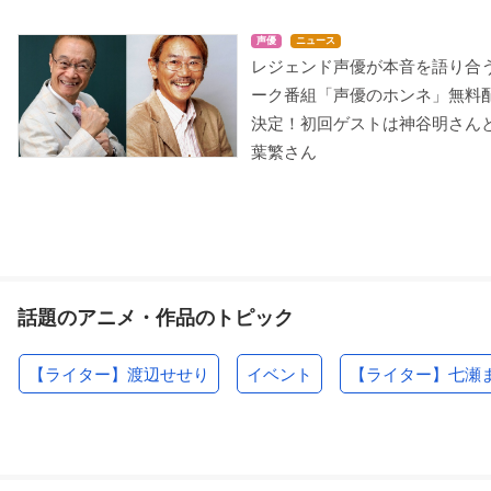
声優
ニュース
レジェンド声優が本音を語り合
ーク番組「声優のホンネ」無料
決定！初回ゲストは神谷明さん
葉繁さん
北斗の拳（1986）
うる星やつら4 ラム・
うる星やつら アイム・
ザ・フォーエバー
THE・終ちゃん
ケンシロウ
面堂終太郎
画堂終太郎
話題のアニメ・作品のトピック
【ライター】渡辺せせり
イベント
【ライター】七瀬
うる星やつら オンリ
さらば宇宙戦艦ヤマト
ー・ユー
愛の戦士たち
面堂終太郎
加藤三郎