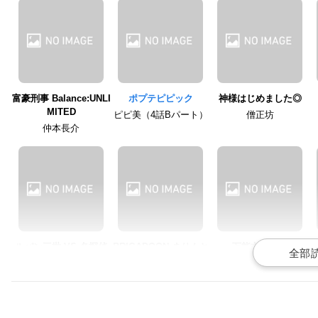
富豪刑事 Balance:UNLI
ポプテピピック
神様はじめました◎
MITED
ピピ美（4話Bパート）
僧正坊
仲本長介
ルパン三世 VS 名探偵
BRIGADOON まりんと
万能文化猫娘
コナン
メラン
夏目久作
毛利小五郎
クストン・ブラウン