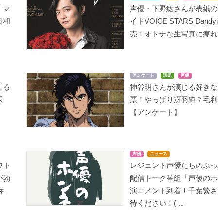
！マ
声優・下野紘さんが表紙の
日和
イドVOICE STARS Dand
売！オトナな生写真に痺れ
ロードス島戦記
シティーハンター 愛と
うる星やつら ハートを
宿命のマグナム
つかめ
アンケート
話題
声優
アシュラム
じる
神谷明さんが演じる好きな
冴羽獠
画堂終太郎
果
票！やっぱり冴羽獠？毛利
【アンケート】
声優
ニュース
ワト
レジェンド声優たちのぶっ
うる星やつら 夢の仕掛
キン肉マン 正義超人vs
キン肉マン ニューヨー
人、因幡くん登場!ラム
戦士超人
ク危機一髪!
が勃
配信トーク番組「声優のホ
の未来はどうなるっち
キン肉マン
キン肉マン
キ
演コメント到着！千葉繁さ
ゃ!?
待ください！( ...
画堂終太郎