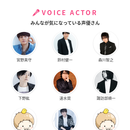
VOICE ACTOR
みんなが気になっている声優さん
宮野真守
鈴村健一
森川智之
下野紘
速水奨
諏訪部順一