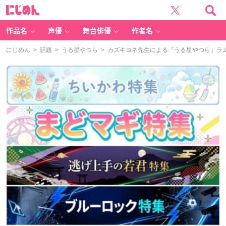
に
じ
め
ん
作品名
声優
舞台俳優
作者名
にじめん
>
話題
>
うる星やつら
> カズキヨネ先生による『うる星やつら』ラ