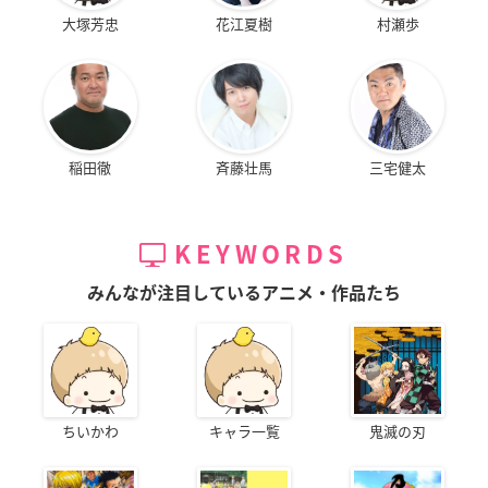
大塚芳忠
花江夏樹
村瀬歩
稲田徹
斉藤壮馬
三宅健太
KEYWORDS
みんなが注目しているアニメ・作品たち
ちいかわ
キャラ一覧
鬼滅の刃