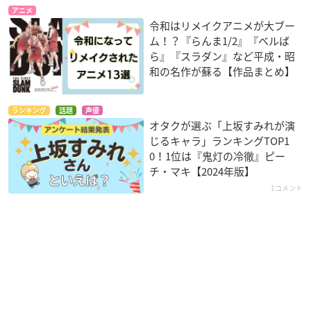
アニメ
令和はリメイクアニメが大ブー
ム！？『らんま1/2』『ベルば
ら』『スラダン』など平成・昭
和の名作が蘇る【作品まとめ】
ランキング
話題
声優
オタクが選ぶ「上坂すみれが演
じるキャラ」ランキングTOP1
0！1位は『鬼灯の冷徹』ピー
チ・マキ【2024年版】
1コメント