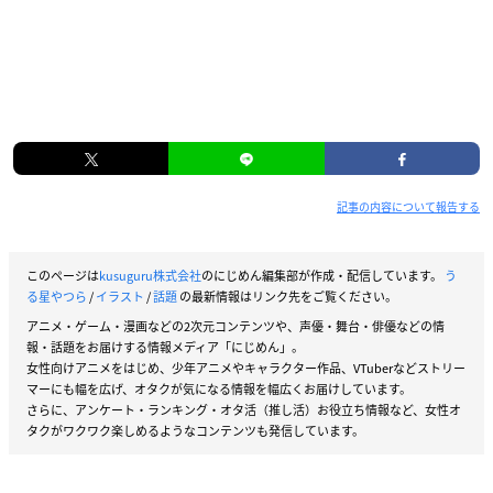
記事の内容について報告する
このページは
kusuguru株式会社
のにじめん編集部が作成・配信しています。
う
る星やつら
/
イラスト
/
話題
の最新情報はリンク先をご覧ください。
アニメ・ゲーム・漫画などの2次元コンテンツや、声優・舞台・俳優などの情
報・話題をお届けする情報メディア「にじめん」。
女性向けアニメをはじめ、少年アニメやキャラクター作品、VTuberなどストリー
マーにも幅を広げ、オタクが気になる情報を幅広くお届けしています。
さらに、アンケート・ランキング・オタ活（推し活）お役立ち情報など、女性オ
タクがワクワク楽しめるようなコンテンツも発信しています。