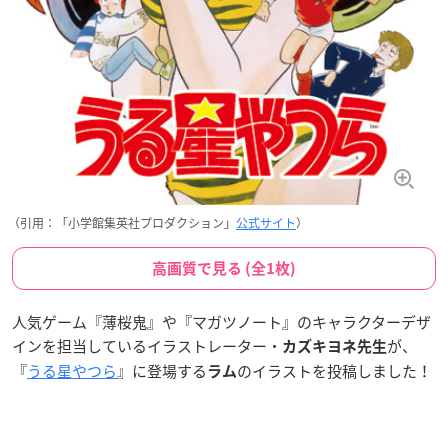
（引用：「小学館集英社プロダクション」
公式サイト
）
高画質で見る (全1枚)
人気ゲーム『薄桜鬼』や『マガツノート』のキャラクターデザ
インを担当しているイラストレーター・
が、
カズキヨネ先生
『
うる星やつら
』に登場する
のイラストを投稿しました！
ラム