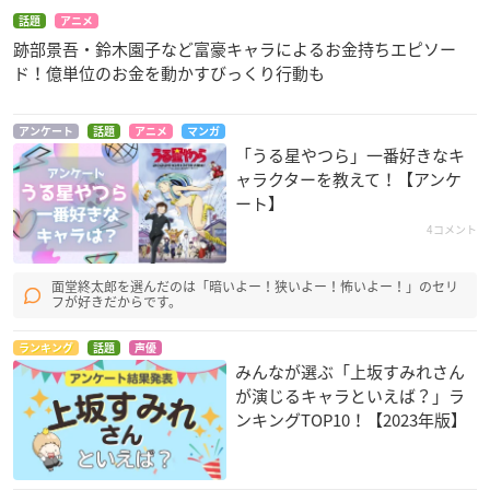
話題
アニメ
跡部景吾・鈴木園子など富豪キャラによるお金持ちエピソー
ド！億単位のお金を動かすびっくり行動も
アンケート
話題
アニメ
マンガ
「うる星やつら」一番好きなキ
ャラクターを教えて！【アンケ
ート】
4コメント
面堂終太郎を選んだのは「暗いよー！狭いよー！怖いよー！」のセリ
フが好きだからです。
ランキング
話題
声優
みんなが選ぶ「上坂すみれさん
が演じるキャラといえば？」ラ
ンキングTOP10！【2023年版】