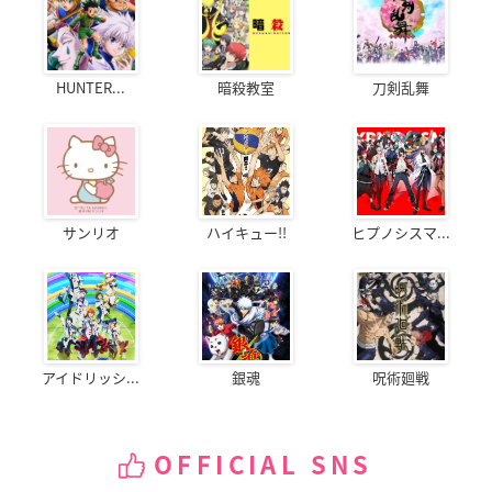
HUNTER...
暗殺教室
刀剣乱舞
サンリオ
ハイキュー!!
ヒプノシスマ...
アイドリッシ...
銀魂
呪術廻戦
OFFICIAL SNS