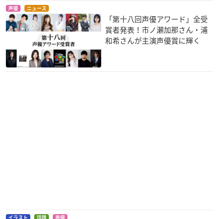
声優
ニュース
「第十八回声優アワード」全受
賞者発表！市ノ瀬加那さん・浦
和希さんが主演声優賞に輝く
DRAGON BALL Z 神
機動戦士ガンダムUC
名探偵コナン 漆黒の
と神
episode 5 「黒いユ
追跡者 (チェイサー)
ニコーン」
ピッコロ
山村警部
カイ・シデン
機動戦士ZガンダムIII
メトロポリス
映画 クレヨンしんち
A New Translation -
ゃん ヘンダーランド
スカンク
星の鼓動は愛-
の大冒険
カイ・シデン
ス・ノーマン・パー
イラスト
話題
声優