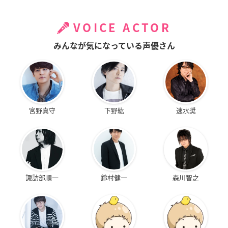
VOICE ACTOR
みんなが気になっている声優さん
宮野真守
下野紘
速水奨
諏訪部順一
鈴村健一
森川智之