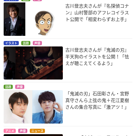
古川登志夫さんが『名探偵コナ
ン』山村警部のアフレコイラス
ト公開で「相変わらずお上手」
うる星やつら 乙女ば
劇場版 ドラゴンボー
うる星やつら ハート
イラスト
話題
声優
しかの恐怖
ルZ
をつかめ
古川登志夫さんが『鬼滅の刃』
諸星あたる
ピッコロ大魔王
諸星あたる
半天狗のイラストを公開！「怯
えが聴こえてくるよう」
話題
声優
「鬼滅の刃」石田彰さん・宮野
真守さんら上弦の鬼＋花江夏樹
めぞん一刻 完結篇
うる星やつら 完結篇
うる星やつら 怒れ!
さんの集合写真に「激アツ！」
シャーベット
坂本
あたる
諸星あたる
アニメ
声優
ニュース