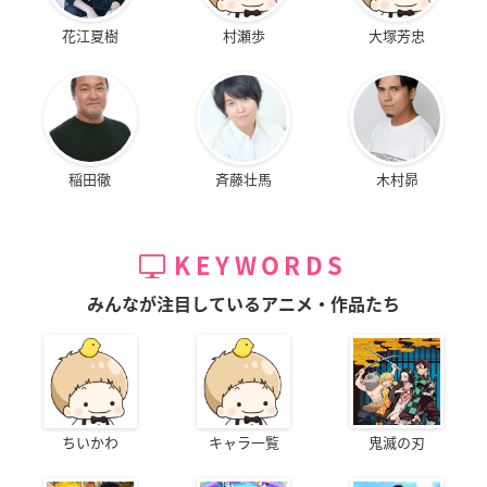
花江夏樹
村瀬歩
大塚芳忠
稲田徹
斉藤壮馬
木村昴
KEYWORDS
みんなが注目しているアニメ・作品たち
ちいかわ
キャラ一覧
鬼滅の刃