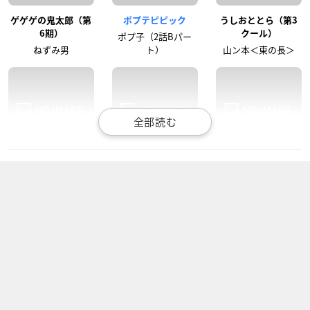
ゲゲゲの鬼太郎（第
ポプテピピック
うしおととら（第3
6期）
クール）
ポプ子（2話Bパー
ねずみ男
ト）
山ン本＜東の長＞
ONE PIECE エピソー
ドラゴンボール超
うしおととら
ド オブ サボ ～3兄弟
ピッコロ
山ン本＜東の長＞
の絆 奇跡の再会と受
け継がれる意志～
ポートガス・D・エ
ース