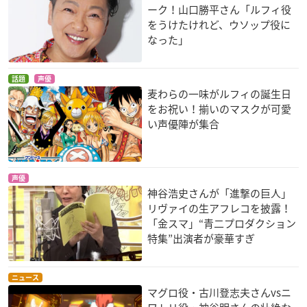
ーク！山口勝平さん「ルフィ役
をうけたけれど、ウソップ役に
なった」
話題
声優
麦わらの一味がルフィの誕生日
うる星やつら3 リメ
うる星やつら 了子の
うる星やつら オンリ
をお祝い！揃いのマスクが可愛
ンバー・マイ・ラブ
9月のお茶会
ー・ユー
い声優陣が集合
諸星あたる
諸星あたる
諸星あたる
声優
神谷浩史さんが「進撃の巨人」
リヴァイの生アフレコを披露！
「金スマ」“青二プロダクション
特集”出演者が豪華すぎ
ニュース
マグロ役・古川登志夫さんvsニ