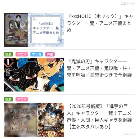
2コメント
『xxxHOLiC（ホリック）』キャ
ラクター一覧・アニメ声優まと
め
キン肉マンII世 ULTI
機動戦士ガンダム T
機動戦士ガンダム T
MATE MUSCLE 2
HE ORIGIN 誕生 赤
HE ORIGIN 激突 ル
い彗星
ウム会戦
キン肉マン
カイ・シデン
カイ・シデン
話題
アニメ
マンガ
声優
『鬼滅の刃』キャラクター一
覧・アニメ声優・鬼殺隊・柱・
鬼を呼吸／血鬼術つきで全網羅
話題
アニメ
たまゆら～卒業写真
劇場版 ドラゴンボー
機動戦士ガンダムUC
【2026年最新版】『進撃の巨
～ 第3部 憧-あこが
ルZ 復活の「F」
episode 7 「虹の彼
人』キャラクター一覧！アニメ
れ-
方に」
ピッコロ
声優・人間・巨人キャラを網羅
麻音の父
カイ・シデン
【生死ネタバレあり】
1コメント