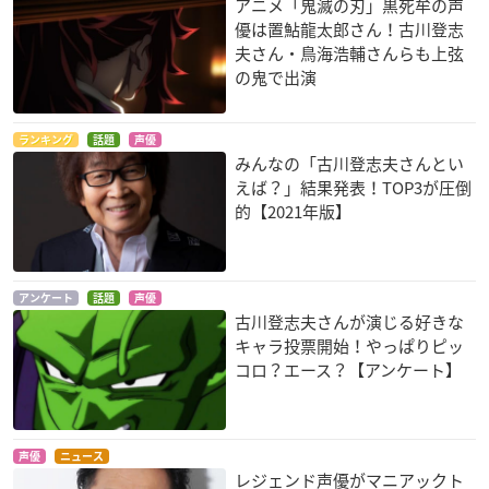
アニメ「鬼滅の刃」黒死牟の声
優は置鮎龍太郎さん！古川登志
夫さん・鳥海浩輔さんらも上弦
の鬼で出演
ルパン三世 風魔一族
うる星やつら 夢の仕
北斗の拳（1986）
の陰謀
掛人、因幡くん登場!
シン
ランキング
話題
声優
みんなの「古川登志夫さんとい
ラムの未来はどうな
ルパン三世
るっちゃ!?
えば？」結果発表！TOP3が圧倒
諸星あたる
的【2021年版】
アンケート
話題
声優
古川登志夫さんが演じる好きな
キャラ投票開始！やっぱりピッ
コロ？エース？【アンケート】
うる星やつら4 ラ
うる星やつら アイ
エリア88 劇場版
ム・ザ・フォーエバ
ム・THE・終ちゃん
バクシー
ー
諸星あたる
諸星あたる
声優
ニュース
レジェンド声優がマニアックト