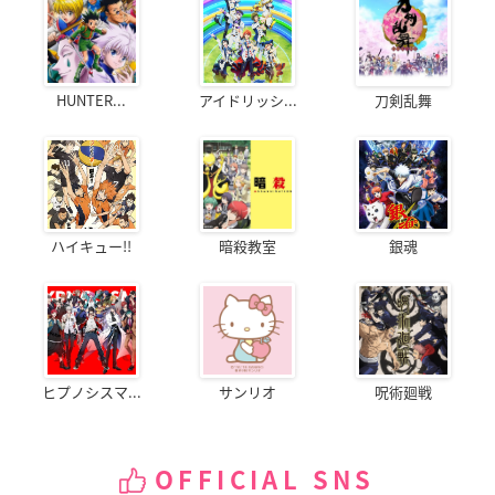
HUNTER...
アイドリッシ...
刀剣乱舞
ハイキュー!!
暗殺教室
銀魂
ヒプノシスマ...
サンリオ
呪術廻戦
OFFICIAL SNS