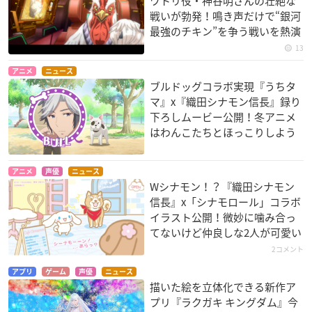
ワトリ役・神谷明さんの壮絶な
戦いが勃発！鳴き声だけで“銀河
最強のチキン”を争う戦いを熱演
13
アニメ
ニュース
ブルドッグコラボ実現『うちタ
マ』x『織田シナモン信長』録り
下ろしムービー公開！冬アニメ
はわんこたちとほっこりしよう
アニメ
声優
ニュース
Wシナモン！？『織田シナモン
信長』x「シナモロール」コラボ
イラスト公開！微妙に噛み合っ
てないけど仲良しな2人が可愛い
2コメント
アプリ
ゲーム
声優
ニュース
描いた絵を立体化できる新作ア
プリ『ラクガキ キングダム』今