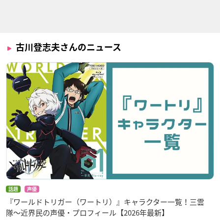
ワールドトリガー
ワンピース“3D2
ドラゴンボール改(魔
Y”エースの死を越え
人ブウ編)
エネドラ
古川登志夫さんのニュース
て！ルフィ仲間との
ピッコロ
誓い
ポートガス・D・エ
ース
ドラゴンボール改
鉄子の旅
銀色のオリンシス
ピッコロ
編集長
ブライアン／ブラち
ゃん
話題
声優
『ワールドトリガー（ワートリ）』キャラクター一覧！三雲
隊〜近界民の声優・プロフィール【2026年最新】