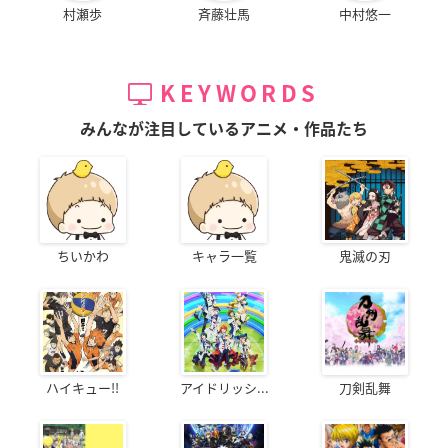
村瀬歩
斉藤壮馬
中村悠一
KEYWORDS
みんなが注目しているアニメ・作品たち
ちいかわ
キャラ一覧
鬼滅の刃
ハイキュー!!
アイドリッシ...
刀剣乱舞