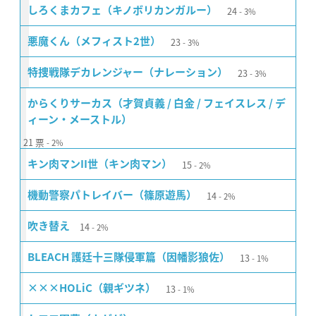
24
しろくまカフェ（キノボリカンガルー）
3%
23
悪魔くん（メフィスト2世）
3%
23
特捜戦隊デカレンジャー（ナレーション）
3%
からくりサーカス（才賀貞義 / 白金 / フェイスレス / デ
ィーン・メーストル）
21
票
2%
15
キン肉マンII世（キン肉マン）
2%
14
機動警察パトレイバー（篠原遊馬）
2%
14
吹き替え
2%
13
BLEACH 護廷十三隊侵軍篇（因幡影狼佐）
1%
13
×××HOLiC（親ギツネ）
1%