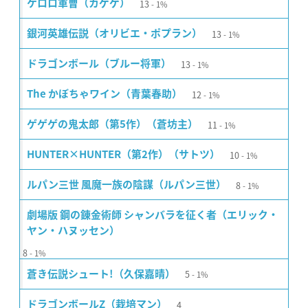
13
ケロロ軍曹（カゲゲ）
1%
13
銀河英雄伝説（オリビエ・ポプラン）
1%
13
ドラゴンボール（ブルー将軍）
1%
12
The かぼちゃワイン（青葉春助）
1%
11
ゲゲゲの鬼太郎（第5作）（蒼坊主）
1%
10
HUNTER×HUNTER（第2作）（サトツ）
1%
8
ルパン三世 風魔一族の陰謀（ルパン三世）
1%
劇場版 鋼の錬金術師 シャンバラを征く者（エリック・
ヤン・ハヌッセン）
8
1%
5
蒼き伝説シュート!（久保嘉晴）
1%
4
ドラゴンボールZ（栽培マン）