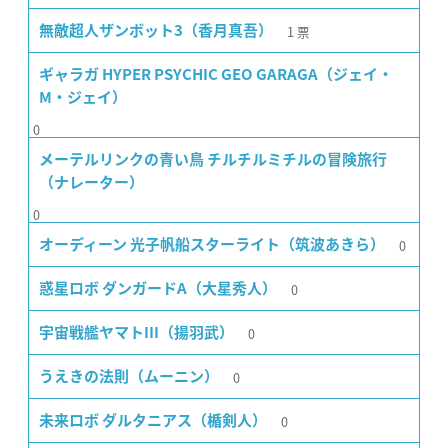
1
票
無敵超人ザンボット3（香月真吾）
ギャラガ HYPER PSYCHIC GEO GARAGA（ジェイ・
M・ジェイ）
0
メーテルリンクの青い鳥 チルチルミチルの冒険旅行
（ナレーター）
0
0
オーディーン 光子帆船スターライト（筑波あきら）
0
惑星ロボ ダンガードA（大星秀人）
0
宇宙戦艦ヤマトIII（揚羽武）
0
うえきの法則（ムーニン）
0
未来ロボ ダルタニアス（楯剣人）