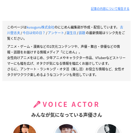
記事の内容について報告する
このページは
kusuguru株式会社
のにじめん編集部が作成・配信しています。
古
川登志夫
/
今日は何の日？
/
アンケート
/
誕生日
/
話題
の最新情報はリンク先をご
覧ください。
アニメ・ゲーム・漫画などの2次元コンテンツや、声優・舞台・俳優などの情
報・話題をお届けする情報メディア「にじめん」。
女性向けアニメをはじめ、少年アニメやキャラクター作品、VTuberなどストリー
マーにも幅を広げ、オタクが気になる情報を幅広くお届けしています。
さらに、アンケート・ランキング・オタ活（推し活）お役立ち情報など、女性オ
タクがワクワク楽しめるようなコンテンツも発信しています。
VOICE ACTOR
みんなが気になっている声優さん