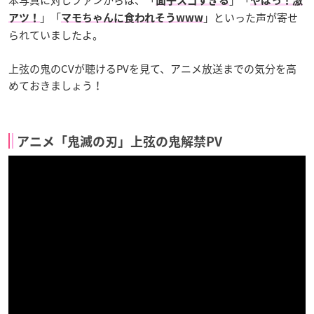
面子スゴすぎる
やばっ！激
」「
」といった声が寄せ
アツ！
マモちゃんに食われそうwww
られていましたよ。
上弦の鬼のCVが聴けるPVを見て、アニメ放送までの気分を高
めておきましょう！
アニメ「鬼滅の刃」上弦の鬼解禁PV