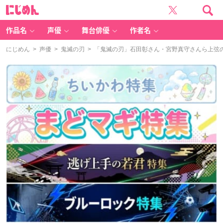
に
じ
め
ん
作品名
声優
舞台俳優
作者名
にじめん
>
声優
>
鬼滅の刃
> 「鬼滅の刃」石田彰さん・宮野真守さんら上弦