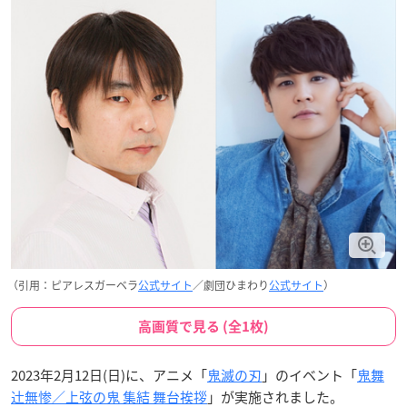
（引用：ピアレスガーベラ
公式サイト
／劇団ひまわり
公式サイト
）
高画質で見る (全1枚)
2023年2月12日(日)に、アニメ「
鬼滅の刃
」のイベント「
鬼舞
辻󠄀無惨／上弦の鬼 集結 舞台挨拶
」が実施されました。