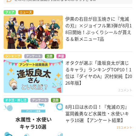
フェア
ニュース
伊黒の右目が目玉焼きに『鬼滅
の刃』×ジョイフル第3弾が8月1
8日開始！ぷっくりシールが貰え
る＆新メニュー7品
ランキング
アンケート
話題
声優
オタクが選ぶ「逢坂良太が演じ
るキャラ」ランキングTOP10！1
位は『ダイヤのA』沢村栄純【20
26年版】
2コメント
オタ活・推し活
アンケート
話題
8月1日は水の日！『鬼滅の刃』
冨岡義勇など水属性・水使いキ
ャラ10選 【アンケート結果】
15コメント