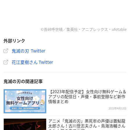
©吾峠呼世晴／集英社・アニプレックス・ufotable
外部リンク
鬼滅の刃 Twitter
花江夏樹さん Twitter
鬼滅の刃の関連記事
【2023年配信予定】女性向け無料ゲーム＆
アプリの配信日・声優・事前登録など新作
情報まとめ
2023年4月12日
アニメ「鬼滅の刃」黒死牟の声優は置鮎龍
太郎さん！古川登志夫さん・鳥海浩輔さん