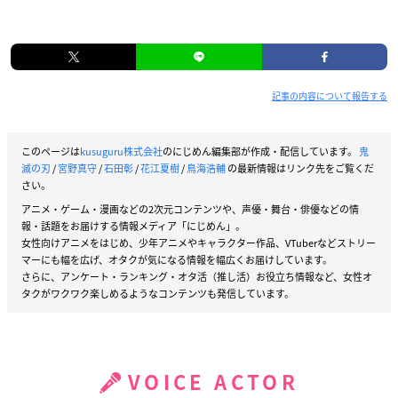
記事の内容について報告する
このページは
kusuguru株式会社
のにじめん編集部が作成・配信しています。
鬼
滅の刃
/
宮野真守
/
石田彰
/
花江夏樹
/
鳥海浩輔
の最新情報はリンク先をご覧くだ
さい。
アニメ・ゲーム・漫画などの2次元コンテンツや、声優・舞台・俳優などの情
報・話題をお届けする情報メディア「にじめん」。
女性向けアニメをはじめ、少年アニメやキャラクター作品、VTuberなどストリー
マーにも幅を広げ、オタクが気になる情報を幅広くお届けしています。
さらに、アンケート・ランキング・オタ活（推し活）お役立ち情報など、女性オ
タクがワクワク楽しめるようなコンテンツも発信しています。
VOICE ACTOR