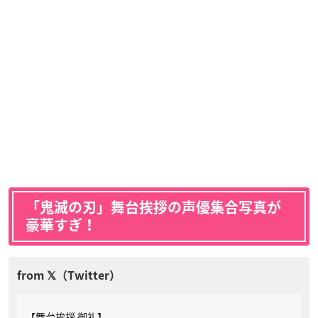
「鬼滅の刃」舞台挨拶の声優集合写真が
豪華すぎ！
【舞台挨拶 御礼】