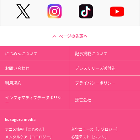
ページの先頭へ
にじめんについて
記事掲載について
お問い合わせ
プレスリリース送付先
利用規約
プライバシーポリシー
インフォマティブデータポリシ
運営会社
ー
kusuguru
media
アニメ情報［にじめん］
科学ニュース［ナゾロジー］
メンタルケア［ココロジー］
心理テスト［シンリ］