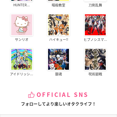
HUNTER...
暗殺教室
刀剣乱舞
サンリオ
ハイキュー!!
ヒプノシスマ...
アイドリッシ...
銀魂
呪術廻戦
OFFICIAL SNS
フォローしてより楽しいオタクライフ！