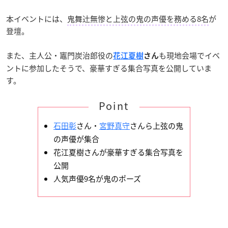
本イベントには、
鬼舞辻󠄀無惨と上弦の鬼の声優を務める8名
が
登壇。
また、主人公・竈門炭治郎役の
も現地会場でイベ
花江夏樹
さん
ントに参加したそうで、豪華すぎる集合写真を公開していま
す。
Point
石田彰
さん・
宮野真守
さんら上弦の鬼
の声優が集合
花江夏樹さんが豪華すぎる集合写真を
公開
人気声優9名が鬼のポーズ