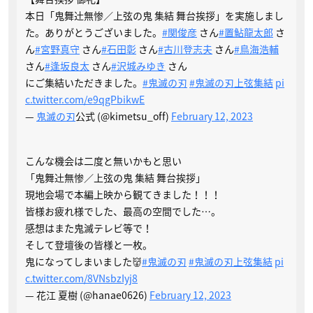
本日「鬼舞辻󠄀無惨／上弦の鬼 集結 舞台挨拶」を実施しまし
た。ありがとうございました。
#関俊彦
さん
#置鮎龍太郎
さ
ん
#宮野真守
さん
#石田彰
さん
#古川登志夫
さん
#鳥海浩輔
さん
#逢坂良太
さん
#沢城みゆき
さん
にご集結いただきました。
#鬼滅の刃
#鬼滅の刃上弦集結
pi
c.twitter.com/e9qgPbikwE
—
鬼滅の刃
公式 (@kimetsu_off)
February 12, 2023
こんな機会は二度と無いかもと思い
「鬼舞辻󠄀無惨／上弦の鬼 集結 舞台挨拶」
現地会場で本編上映から観てきました！！！
皆様お疲れ様でした、最高の空間でした…。
感想はまた鬼滅テレビ等で！
そして登壇後の皆様と一枚。
鬼になってしまいました👹
#鬼滅の刃
#鬼滅の刃上弦集結
pi
c.twitter.com/8VNsbzIyj8
— 花江 夏樹 (@hanae0626)
February 12, 2023