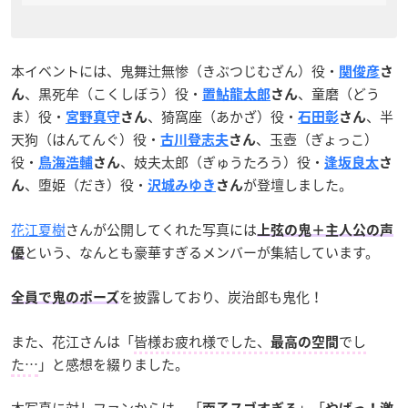
本イベントには、鬼舞辻無惨（きぶつじむざん）役・
関俊彦
さ
、黒死牟（こくしぼう）役・
、童磨（どう
ん
置鮎龍太郎
さん
ま）役・
、猗窩座（あかざ）役・
、半
宮野真守
さん
石田彰
さん
天狗（はんてんぐ）役・
、玉壺（ぎょっこ）
古川登志夫
さん
役・
、妓夫太郎（ぎゅうたろう）役・
鳥海浩輔
さん
逢坂良太
さ
、堕姫（だき）役・
が登壇しました。
ん
沢城みゆき
さん
花江夏樹
さんが公開してくれた写真には
上弦の鬼＋主人公の声
という、なんとも豪華すぎるメンバーが集結しています。
優
を披露しており、炭治郎も鬼化！
全員で鬼のポーズ
また、花江さんは「
皆様お疲れ様でした、
でし
最高の空間
た…
」と感想を綴りました。
本写真に対しファンからは、「
」「