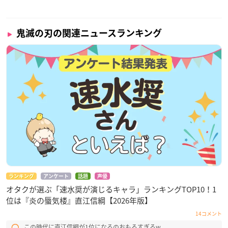
鬼滅の刃の関連ニュースランキング
ランキング
アンケート
話題
声優
オタクが選ぶ「速水奨が演じるキャラ」ランキングTOP10！1
位は『炎の蜃気楼』直江信綱【2026年版】
14コメント
この時代に直江信綱が1位になるのおもろすぎるw