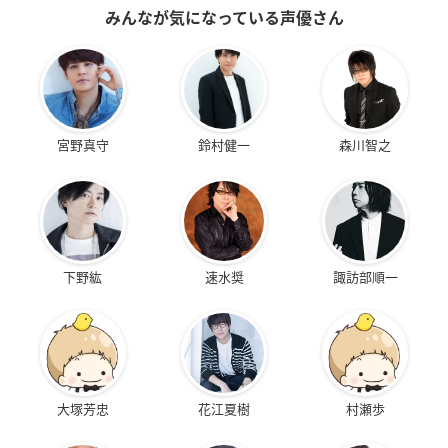
みんなが気になっている声優さん
宮野真守
鈴村健一
森川智之
下野紘
速水奨
諏訪部順一
大塚芳忠
花江夏樹
村瀬歩