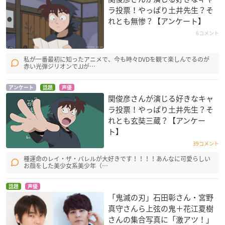
ラ投票！やっぱり土井先生？そ
れとも無惨？【アンケート】
6コメント
私が一番最初に知ったアニメで、今も時々DVDを観て楽しんでるのが
赤い光弾ジリオンでJJが…
アンケート
話題
声優
関俊彦さんが演じる好きなキャ
ラ投票！やっぱり土井先生？そ
れとも玄奘三蔵？【アンケー
ト】
39コメント
種運命のレイ・ザ・バレルが大好きです！！！！あんなに可愛らしい
お顔をした美少女系美少年（…
話題
声優
「鬼滅の刃」石田彰さん・宮野
真守さんら上弦の鬼＋花江夏樹
さんの集合写真に「激アツ！」