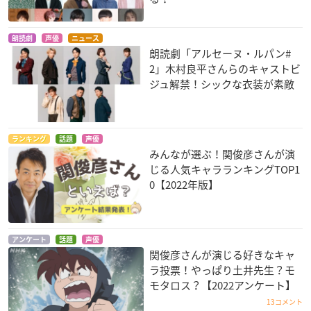
朗読劇
声優
ニュース
朗読劇「アルセーヌ・ルパン#
2」木村良平さんらのキャストビ
ジュ解禁！シックな衣装が素敵
ランキング
話題
声優
みんなが選ぶ！関俊彦さんが演
じる人気キャラランキングTOP1
0【2022年版】
アンケート
話題
声優
関俊彦さんが演じる好きなキャ
ラ投票！やっぱり土井先生？モ
モタロス？【2022アンケート】
13コメント