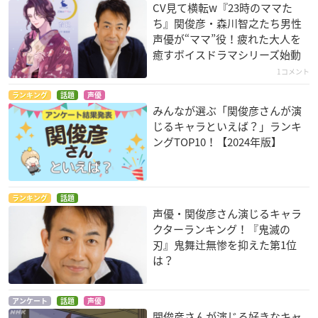
CV見て横転w『23時のママた
ち』関俊彦・森川智之たち男性
声優が“ママ”役！疲れた大人を
癒すボイスドラマシリーズ始動
1コメント
ランキング
話題
声優
みんなが選ぶ「関俊彦さんが演
じるキャラといえば？」ランキ
ングTOP10！【2024年版】
ランキング
話題
声優・関俊彦さん演じるキャラ
クターランキング！『鬼滅の
刃』鬼舞辻無惨を抑えた第1位
は？
アンケート
話題
声優
関俊彦さんが演じる好きなキャ