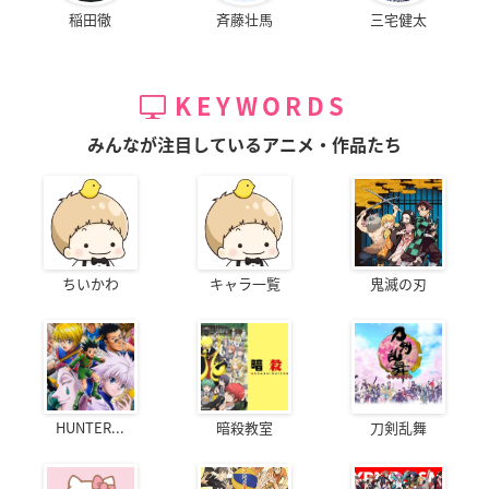
稲田徹
斉藤壮馬
三宅健太
KEYWORDS
みんなが注目しているアニメ・作品たち
ちいかわ
キャラ一覧
鬼滅の刃
HUNTER...
暗殺教室
刀剣乱舞