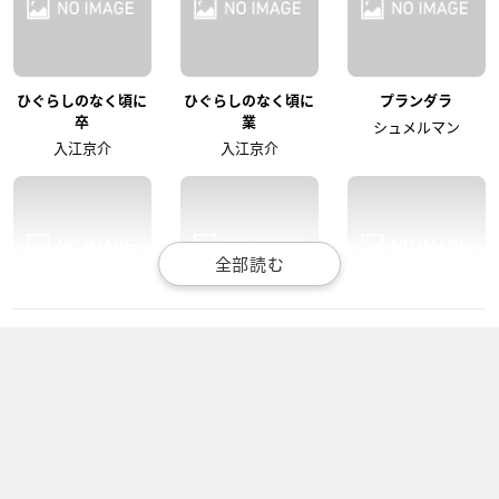
ひぐらしのなく頃に
ひぐらしのなく頃に
プランダラ
卒
業
シュメルマン
入江京介
入江京介
KING OF PRISM -Sh
TO BE HEROINE
最遊記RELOAD BLA
iny Seven Stars-
ST
服部半蔵、中国のマ
氷室聖
フラー
玄奘三蔵・金蝉童子