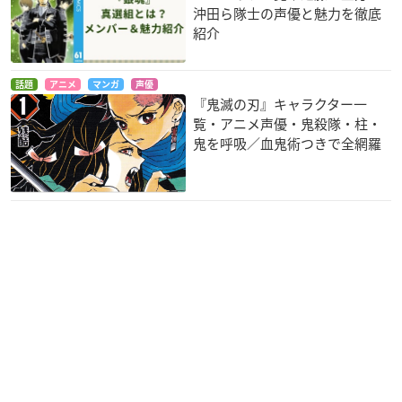
沖田ら隊士の声優と魅力を徹底
紹介
彩雲国物語 第2シリ
少年陰陽師
恋する天使アンジェ
ーズ
リーク ～心のめざめ
藤原行成
る時～
縹璃桜
話題
アニメ
マンガ
声優
ルヴァ
『鬼滅の刃』キャラクター一
覧・アニメ声優・鬼殺隊・柱・
鬼を呼吸／血鬼術つきで全網羅
彩雲国物語 第1シリ
スパイダーライダー
ひぐらしのなく頃に
ーズ
ズ ～オラクルの勇者
（第1期）
たち～
縹璃桜
入江京介
バグース