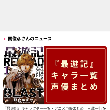
妖怪アパートの幽雅
昭和元禄落語心中 -
ぎんぎつね
な日常
助六再び篇-
冴木達夫
千晶直巳
樋口
関俊彦さんのニュース
声優戦隊ボイストー
キルラキル
心霊探偵八雲
ム7
鮮血
斉藤一心
早乙女長官
『最遊記』キャラクター一覧・アニメ声優まとめ 三蔵一行か