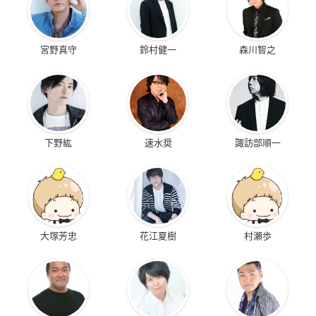
宮野真守
鈴村健一
森川智之
下野紘
速水奨
諏訪部順一
大塚芳忠
花江夏樹
村瀬歩