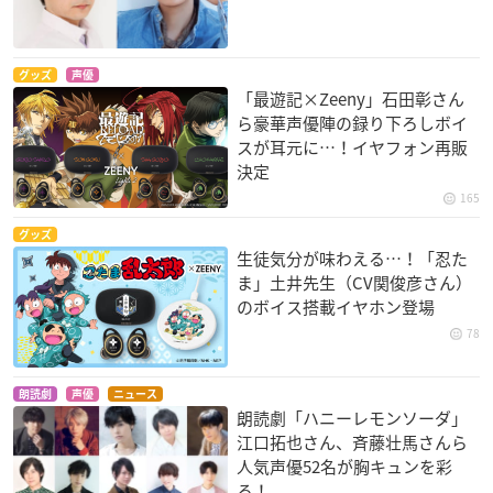
グッズ
声優
「最遊記×Zeeny」石田彰さん
ら豪華声優陣の録り下ろしボイ
スが耳元に…！イヤフォン再販
決定
165
グッズ
生徒気分が味わえる…！「忍た
ま」土井先生（CV関俊彦さん）
のボイス搭載イヤホン登場
78
朗読劇
声優
ニュース
朗読劇「ハニーレモンソーダ」
江口拓也さん、斉藤壮馬さんら
人気声優52名が胸キュンを彩
る！