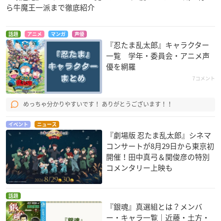
ら牛魔王一派まで徹底紹介
セキレイ～Pure Eng
クッキンアイドル ア
セキレイ
agement～
イ!マイ!まいん!
御中広人
話題
アニメ
マンガ
声優
御中広人
パパおさむ
『忍たま乱太郎』キャラクター
一覧 学年・委員会・アニメ声
優を網羅
7コメント
めっちゃ分かりやすいです！ ありがとうございます！！
イベント
ニュース
GUNSLINGER GIRL
ひぐらしのなく頃に
スパイダーライダー
『劇場版 忍たま乱太郎』シネマ
-IL TEATRINO-
解
ズ ～よみがえる太陽
コンサートが8月29日から東京初
～
ニノ
入江京介
開催！田中真弓＆関俊彦の特別
バグース
コメンタリー上映も
話題
『銀魂』真選組とは？メンバ
ー・キャラ一覧｜近藤・土方・