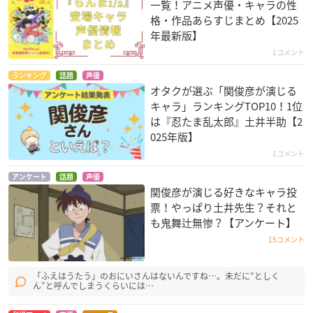
一覧！アニメ声優・キャラの性
格・作品あらすじまとめ【2025
年最新版】
1コメント
ランキング
話題
声優
オタクが選ぶ「関俊彦が演じる
キャラ」ランキングTOP10！1位
宇宙戦艦ヤマト2199
宇宙戦艦ヤマト2199
ブラック・ジャックF
第四章「銀河辺境の
第三章「果てしなき
INAL
は『忍たま乱太郎』土井半助【2
攻防」
航海」
テビョン
025年版】
伊東真也
伊東真也
1コメント
アンケート
話題
声優
関俊彦が演じる好きなキャラ投
票！やっぱり土井先生？それと
も鬼舞辻無惨？【アンケート】
15コメント
ブラック・ジャックF
バンパイアハンター
劇場版 X-エックス-
「ふえはうたう」のおにいさんはないんですね…。未だに“としく
INAL KARTE 12 美
D
浅黄笙悟
ん”と呼んでしまうくらいには…
しき報復者
グローブ
テビョン