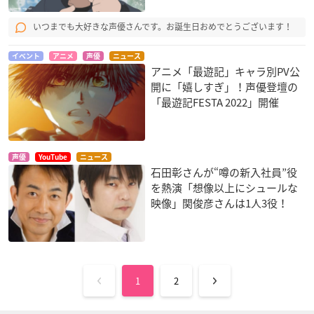
いつまでも大好きな声優さんです。お誕生日おめでとうございます！
イベント
アニメ
声優
ニュース
アニメ「最遊記」キャラ別PV公
開に「嬉しすぎ」！声優登壇の
「最遊記FESTA 2022」開催
声優
YouTube
ニュース
石田彰さんが“噂の新入社員”役
を熱演「想像以上にシュールな
映像」関俊彦さんは1人3役！
1
2