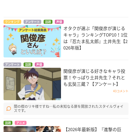
吟遊黙示録 マイネリ
機動戦士ガンダムSE
白鯨伝説
ランキング
アンケート
話題
声優
ーベ ヴィーダー
ED DESTINY FINAL
デュウ
オタクが選ぶ「関俊彦が演じる
PLUS ～選ばれた未
ルートヴィッヒ
キャラ」ランキングTOP10！1位
来～
は『忍たま乱太郎』土井先生【2
レイ・ザ・バレル
026年版】
アンケート
話題
声優
関俊彦が演じる好きなキャラ投
票！やっぱり土井先生？それと
も玄奘三蔵？【アンケート】
43コメント
最遊記RELOAD -ZER
KING OF PRISM -Sh
KING OF PRISM -Sh
OIN-
iny Seven Stars- IV
iny Seven Stars- III
ルヰ×シン×Unkno
レオ×ユウ×アレク
玄奘三蔵
間の楔のリキ様ですね…私の未知なる扉を開放されたスタイルヴォイ
wn
氷室聖
スです。
氷室聖
話題
アニメ
【2026年最新版】『進撃の巨