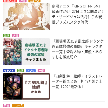
劇場アニメ
声優
ニュース
劇場アニメ『KING OF PRISM』
最新作が6月27日より公開決定！
ティザービジュは法月仁らの現
役プリズムスタァ時代
話題
声優
獣兵衛忍風帖
聖闘士星矢 セインテ
ソードガイ The Ani
『劇場版 忍たま乱太郎 ドクタケ
ィア翔
mation PartⅡ
百合丸
忍者隊最強の軍師』キャラクタ
ミロ
三浦琢磨
ー一覧｜登場人物・声優・あら
すじを徹底紹介
イラスト
話題
アプリ
声優
『刀剣乱舞』絵師・イラストレ
ーター総まとめ｜担当刀剣男士
一覧【2024最新版】
ソードガイ The Ani
聖闘士星矢 - 黄金魂 s
mation
oul of gold-
三浦琢磨
蠍座ミロ
声優
ニュース