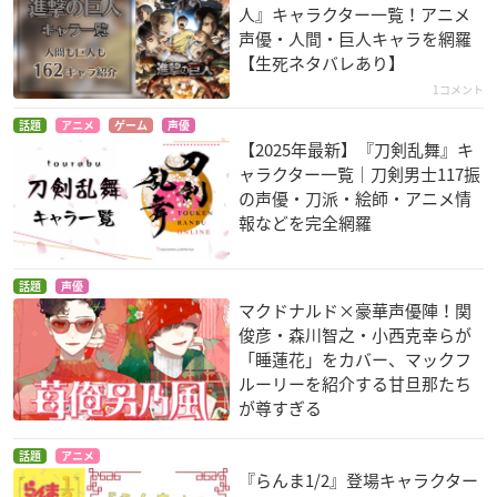
人』キャラクター一覧！アニメ
声優・人間・巨人キャラを網羅
【生死ネタバレあり】
1コメント
KING OF PRISM -Sh
KING OF PRISM -Sh
KING OF PRISM -PR
話題
アニメ
ゲーム
声優
【2025年最新】『刀剣乱舞』キ
iny Seven Stars- II
iny Seven Stars- I
IDE the HERO-
カケル×ジョージ×
プロローグ×ユキノ
氷室聖
ャラクター一覧｜刀剣男士117振
ミナト
ジョウ×タイガ
の声優・刀派・絵師・アニメ情
氷室聖
氷室聖
報などを完全網羅
話題
声優
マクドナルド×豪華声優陣！関
俊彦・森川智之・小西克幸らが
「睡蓮花」をカバー、マックフ
ルーリーを紹介する甘旦那たち
が尊すぎる
機動戦士ガンダム T
宇宙戦艦ヤマト2199
宇宙戦艦ヤマト2199
HE ORIGIN II 哀しみ
第六章「到達！大マ
第五章「望郷の銀河
のアルテイシア
ゼラン」
間空間」
話題
アニメ
シャア・アズナブル
伊東真也
伊東真也
『らんま1/2』登場キャラクター