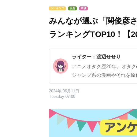
ランキング
話題
声優
みんなが選ぶ「関俊彦
ランキングTOP10！【2
ライター：
渡辺せせり
アニメオタク歴20年。オタ
ジャンプ系の漫画やそれを原
2024年 06月11日
Tuesday 07:00