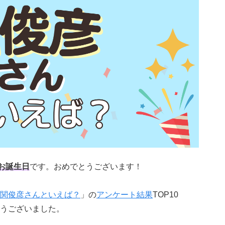
お誕生日
です。おめでとうございます！
関俊彦さんといえば？
」の
アンケート結果
TOP10
うございました。