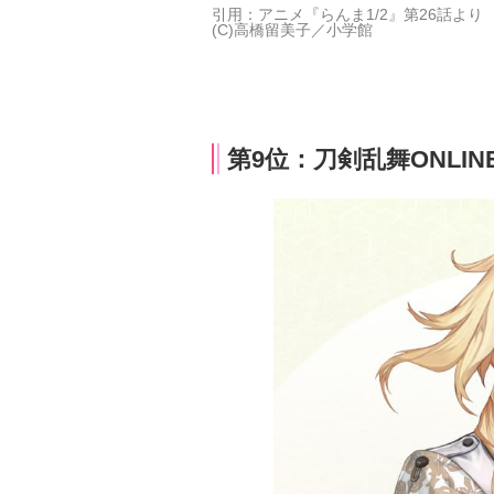
引用：アニメ『らんま1/2』第26話より
(C)高橋留美子／小学館
第9位：刀剣乱舞ONLIN