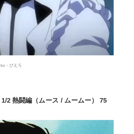
tsu・ぴえろ
/2 熱闘編（ムース / ムームー） 75