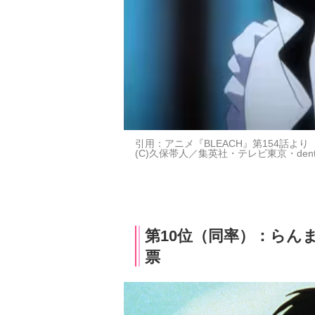
引用：アニメ『BLEACH』第154話より
(C)久保帯人／集英社・テレビ東京・den
第10位（同率）：らんま1
票