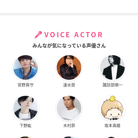
VOICE ACTOR
みんなが気になっている声優さん
宮野真守
速水奨
諏訪部順一
下野紘
木村昴
坂本真綾