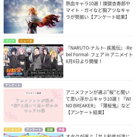
熱血キャラ10選！煉獄杏寿郎や
マイト・ガイなど胸アツなキャ
ラが勢揃い【アンケート結果】
フェア
ニュース
『NARUTO-ナルト- 疾風伝』-Re
bel Formal- フェア in アニメイト
6月6日より開催！
アンケート
アニメファンが選ぶ“桜”と聞い
て思い浮かぶキャラ10選！『WI
ND BREAKER』『薄桜鬼』など
【アンケート結果】
ランキング
アンケート
話題
声優
オタクが選ぶ「井上和彦が演じ