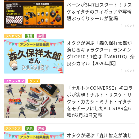
ペーンが3月7日スタート！サス
ケ＆イタチのフィギュアや写輪
眼ぷっくりシールが登場
1コメント
ランキング
話題
声優
オタクが選ぶ「森久保祥太郎が
演じるキャラクター」ランキン
グTOP10！1位は『NARUTO』奈
良シカマル【2026年版】
1コメント
ファッション
グッズ
「ナルト×CONVERSE」初コラ
ボが実現！ナルト・サスケ・サ
クラ・カカシ・ミナト・イタチ
をモチーフにしたALL STAR全6
種が2月20日発売
ランキング
話題
声優
オタクが選ぶ「森川智之が演じ