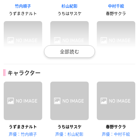
竹内順子
杉山紀彰
中村千絵
うずまきナルト
うちはサスケ
春野サクラ
井上和彦
森久保祥太郎
柚木涼香
キャラクター
はたけカカシ
奈良シカマル
山中いの
伊藤健太郎
鳥海浩輔
水樹奈々
うずまきナルト
うちはサスケ
春野サクラ
秋道チョウジ
犬塚キバ
日向ヒナタ
声優：竹内順子
声優：杉山紀彰
声優：中村千絵