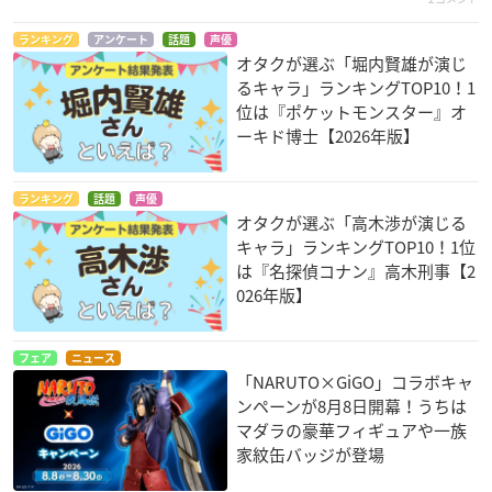
ランキング
アンケート
話題
声優
オタクが選ぶ「堀内賢雄が演じ
るキャラ」ランキングTOP10！1
位は『ポケットモンスター』オ
ーキド博士【2026年版】
ランキング
話題
声優
オタクが選ぶ「高木渉が演じる
キャラ」ランキングTOP10！1位
は『名探偵コナン』高木刑事【2
026年版】
フェア
ニュース
「NARUTO×GiGO」コラボキャ
ンペーンが8月8日開幕！うちは
マダラの豪華フィギュアや一族
家紋缶バッジが登場