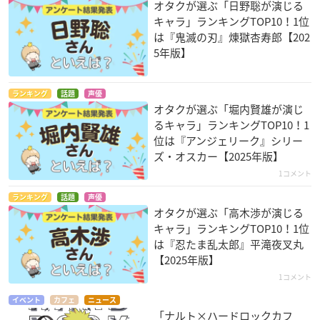
オタクが選ぶ「日野聡が演じる
キャラ」ランキングTOP10！1位
は『鬼滅の刃』煉󠄁獄杏寿郎【202
5年版】
ランキング
話題
声優
オタクが選ぶ「堀内賢雄が演じ
るキャラ」ランキングTOP10！1
位は『アンジェリーク』シリー
ズ・オスカー【2025年版】
1コメント
ランキング
話題
声優
オタクが選ぶ「高木渉が演じる
キャラ」ランキングTOP10！1位
は『忍たま乱太郎』平滝夜叉丸
【2025年版】
1コメント
イベント
カフェ
ニュース
「ナルト×ハードロックカフ