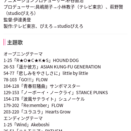
アニメーションプロデューサー:朴谷直治
プロデューサー:具嶋朋子→小林教子（テレビ東京）、萩野賢
綱手
（studioぴえろ）
声優：勝生真沙子
監督:伊達勇登
製作:テレビ東京、ぴえろ→studioぴえろ
主題歌
オープニングテーマ
1-25「R★O★C★K★S」HOUND DOG
26-53「遥か彼方」ASIAN KUNG-FU GENERATION
54-77「悲しみをやさしさに」little by little
78-103「GO!!!」FLOW
104-128「青春狂騒曲」サンボマスター
129-153「ノーボーイ・ノークライ」STANCE PUNKS
154-178「波風サテライト」シュノーケル
179-202「Re:member」FLOW
203-220「ユラユラ」Hearts Grow
エンディングテーマ
1-25「Wind」Akeboshi
26-51「ハルモニア」RYTHEM