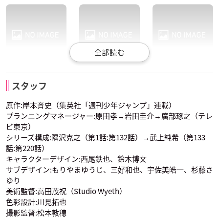
川田紳司
江原正士
増川洋一
はたけカカシ
奈良シカマル
山中いの
油女シノ
マイト・ガイ
ロック・リー
スタッフ
声優：井上和彦
声優：森久保祥太郎
声優：柚木涼香
原作:岸本斉史（集英社「週刊少年ジャンプ」連載）
プランニングマネージャー:原田孝→岩田圭介→廣部琢之（テレ
ビ東京）
シリーズ構成:隅沢克之（第1話:第132話）→武上純希（第133
話:第220話）
キャラクターデザイン:西尾鉄也、鈴木博文
サブデザイン:もりやまゆうじ、三好和也、宇佐美皓一、杉藤さ
遠近孝一
大塚芳忠
くじら
秋道チョウジ
犬塚キバ
日向ヒナタ
ゆり
日向ネジ
自来也
大蛇丸
声優：伊藤健太郎
声優：鳥海浩輔
声優：水樹奈々
美術監督:高田茂祝（Studio Wyeth）
色彩設計:川見拓也
撮影監督:松本敦穂