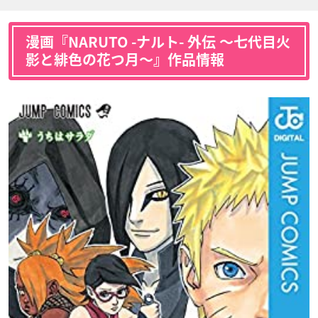
漫画『NARUTO -ナルト- 外伝 〜七代目火
影と緋色の花つ月〜』作品情報