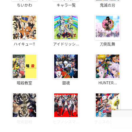
ちいかわ
キャラ一覧
鬼滅の刃
ハイキュー!!
アイドリッシ...
刀剣乱舞
暗殺教室
銀魂
HUNTER...
呪術廻戦
ヒプノシスマ...
テニスの王子様