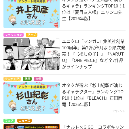
るキャラ」ランキングTOP10！1
位は『夏目友人帳』ニャンコ先
生【2026年版】
ファッション
グッズ
ユニクロ「マンガUT 集英社創業
100周年」第2弾が5月より順次発
売！『【推しの子】』『NARUT
O』『ONE PIECE』など全7作品
がラインナップ
ランキング
話題
声優
オタクが選ぶ「杉山紀彰が演じ
るキャラクター」ランキングTO
P10！1位は『BLEACH』石田雨
竜【2026年版】
1コメント
フェア
ニュース
「ナルト×GiGO」コラボキャン