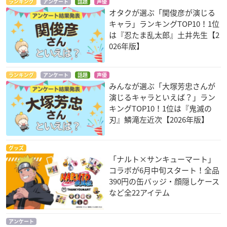
ランキング
アンケート
話題
声優
オタクが選ぶ「関俊彦が演じる
キャラ」ランキングTOP10！1位
は『忍たま乱太郎』土井先生【2
026年版】
ランキング
アンケート
話題
声優
みんなが選ぶ「大塚芳忠さんが
演じるキャラといえば？」ラン
キングTOP10！1位は『鬼滅の
刃』鱗滝左近次【2026年版】
グッズ
「ナルト×サンキューマート」
コラボが6月中旬スタート！全品
390円の缶バッジ・顔隠しケース
など全22アイテム
アンケート