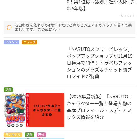
0！第1位は『銀魂』桂小太郎【2
025年版】
5コメント
石田彰さん私よりも4歳年下だけど声もビジュアルもメッチャ若くて羨
ましいです。 この歳にな…
イベント
ニュース
「NARUTO×ツリービレッジ」
ポップアップショップが11月15
日横浜で開催！トラベルファッ
ションのグッズ＆チケット風ブ
ロマイドが特典
話題
【2025年最新版】『NARUTO』
キャラクター一覧！登場人物の
基本プロフィール・メディアミ
ックス情報を紹介
ランキング
話題
声優