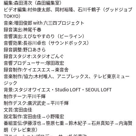
編集:森田清次（森田編集室）
ビデオ編集:村仲康太郎、岡村裕隆、石川千鶴子（グッドジョブ
TOKYO）
音楽:増田俊郎 with 六三四プロジェクト
録音演出:神尾千春
勝生真沙子
油女シノ
マイト・ガイ
ロック・リー
綱手
声優：川田紳司
声優：江原正士
声優：増川洋一
音響演出:えびなやすのり（ビーライン）
音響効果:長谷川卓也（サウンドボックス）
録音調整:野口あきら
録音スタジオ:スタジオごんぐ
音響プロデューサー:塚田政宏
録音制作:ケイエスエス→楽音舎
音楽制作/協力:木村唯人、アニプレックス、テレビ東京ミュー
ジック
日向ネジ
自来也
大蛇丸
背景:スタジオワイエス・Studio LOFT・SEOUL LOFT
声優：遠近孝一
声優：大塚芳忠
声優：くじら
制作チーフ:平川千輝
制作デスク:廣沢武史→平川千輝
文芸:宮田由佳
設定製作:宮田由佳→小野隆宏
番組宣伝:伊藤淳也→笹原七重→鈴木紀子→石井真知子→内海賢
朗（テレビ東京）