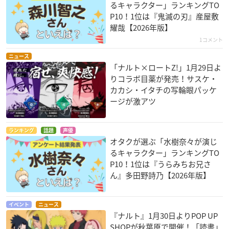
るキャラクター」ランキングTO
P10！1位は『鬼滅の刃』産屋敷
耀哉【2026年版】
1コメント
ニュース
「ナルト×ロートZ!」1月29日よ
りコラボ目薬が発売！サスケ・
カカシ・イタチの写輪眼パッケ
ージが激アツ
ランキング
話題
声優
オタクが選ぶ「水樹奈々が演じ
るキャラクター」ランキングTO
P10！1位は『うらみちお兄さ
ん』多田野詩乃【2026年版】
イベント
ニュース
『ナルト』1月30日よりPOP UP
SHOPが秋葉原で開催！「読書」