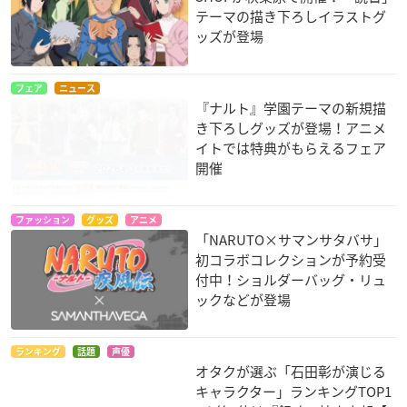
テーマの描き下ろしイラストグ
ッズが登場
フェア
ニュース
『ナルト』学園テーマの新規描
き下ろしグッズが登場！アニメ
イトでは特典がもらえるフェア
開催
ファッション
グッズ
アニメ
「NARUTO×サマンサタバサ」
初コラボコレクションが予約受
付中！ショルダーバッグ・リュ
ックなどが登場
ランキング
話題
声優
オタクが選ぶ「石田彰が演じる
キャラクター」ランキングTOP1