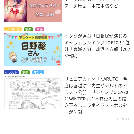
ズ・灰原哀・木之本桜など
ランキング
話題
声優
オタクが選ぶ「日野聡が演じる
キャラ」ランキングTOP10！1位
は『鬼滅の刃』煉󠄁獄杏寿郎【202
5年版】
イラスト
話題
マンガ
「ヒロアカ」×「NARUTO」今
度は堀越耕平先生がナルトのイ
ラスト公開！「ジャンプGIGA20
21WINTER」岸本斉史先生の描
き下ろしコラボイラストポスタ
ーが付録
1コメント