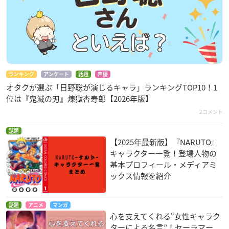
ランキング
アンケート
話題
声優
オタクが選ぶ「日野聡が演じるキャラ」ランキングTOP10！1
位は『鬼滅の刃』煉󠄁獄杏寿郎【2026年版】
2コメント
話題
【2025年最新版】『NARUTO』
キャラクター一覧！登場人物の
基本プロフィール・メディアミ
ックス情報を紹介
話題
アニメ
マンガ
心を支えてくれる“女性キャラク
ターによる名言”！セーラマー