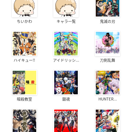
ちいかわ
キャラ一覧
鬼滅の刃
ハイキュー!!
アイドリッシ...
刀剣乱舞
暗殺教室
銀魂
HUNTER...