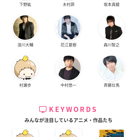
下野紘
木村昴
坂本真綾
浪川大輔
花江夏樹
森川智之
村瀬歩
中村悠一
斉藤壮馬
KEYWORDS
みんなが注目しているアニメ・作品たち