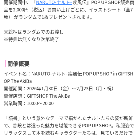
開催期間中、『
NARUTO-ナルト-
疾風伝』POP UP SHOP販売商
品を2,000円（税込）お買い上げごとに、イラストシート（全7
種） がランダムで1枚プレゼントされます。
※絵柄はランダムでのお渡し
※特典は無くなり次第終了
開催概要
イベント名：NARUTO-ナルト- 疾風伝 POP UP SHOP in GIFTSH
OP The AkiBa
開催期間：2026年1月30日（金）～2月23日（月・祝）
開催店舗：GIFTSHOP The AkiBa
営業時間：10:00～20:00
「読書」という意外なテーマで描かれたナルトたちの姿が新鮮
で、普段とは違った魅力を堪能できるPOP UP SHOP。私服姿で
リラックスして本を読むキャラクターたちは、見ているだけで