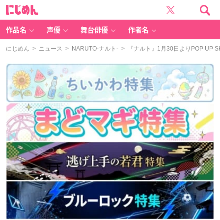
に
じ
め
ん
作品名
声優
舞台俳優
作者名
にじめん
>
ニュース
>
NARUTO-ナルト-
> 『ナルト』1月30日よりPOP U