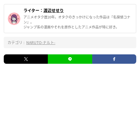
ライター：
渡辺せせり
アニメオタク歴20年。オタクのきっかけになった作品は『名探偵コナ
ン』。
ジャンプ系の漫画やそれを原作としたアニメ作品が特に好き。
カテゴリ :
NARUTO-ナルト-